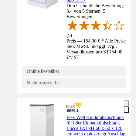
00011417
Durchschnittliche Bewertung:
3.4 von 5 Sternen. 5
Bewertungen.
(
5
)
Preis — 154,00 € * Alle Preise
inkl. MwSt. und ggf. zzgl.
Versandkosten pro ST
154,00
€
*
/
ST
Online bestellbar
Nicht reservierbar
Flex Well Kühlumbauschrank
für 88er Einbaukühlschrank
Lucca BxTxH 60 x 60 x 126
cm weiß matt zerlegt Anschlag