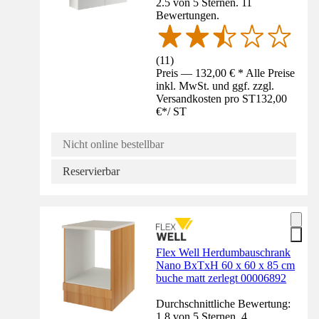
2.5 von 5 Sternen. 11
Bewertungen.
(
11
)
Preis — 132,00 € * Alle Preise
inkl. MwSt. und ggf. zzgl.
Versandkosten pro ST
132,00
€
*
/
ST
Nicht online bestellbar
Reservierbar
Flex Well Herdumbauschrank
Nano BxTxH 60 x 60 x 85 cm
buche matt zerlegt 00006892
Durchschnittliche Bewertung:
1.8 von 5 Sternen. 4