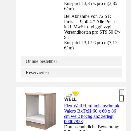
Entspricht 3,35 € pro m
(
3,35
€
/
m
)
Bei Abnahme von 72 ST:
Preis — 9,50 € * Alle Preise
inkl. MwSt. und ggf. zzgl.
Versandkosten pro ST
9,50 €
*
/
ST
Entspricht 3,17 € pro m
(
3,17
€
/
m
)
Online bestellbar
Reservierbar
Flex Well Herdumbauschrank
Valero BxTxH 60 x 60 x 86
cm weiß hochglanz zerlegt
00007828
Durchschnittliche Bewertung: