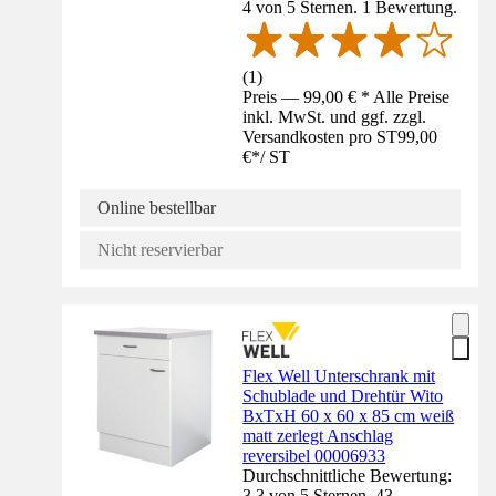
4 von 5 Sternen. 1 Bewertung.
(
1
)
Preis — 99,00 € * Alle Preise
inkl. MwSt. und ggf. zzgl.
Versandkosten pro ST
99,00
€
*
/
ST
Online bestellbar
Nicht reservierbar
Flex Well Unterschrank mit
Schublade und Drehtür Wito
BxTxH 60 x 60 x 85 cm weiß
matt zerlegt Anschlag
reversibel 00006933
Durchschnittliche Bewertung:
3.3 von 5 Sternen. 43