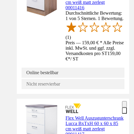
cm weiß matt zerlegt
00011416
Durchschnittliche Bewertung:
1 von 5 Sternen. 1 Bewertung.
(
1
)
Preis — 159,00 € * Alle Preise
inkl. MwSt. und ggf. zzgl.
Versandkosten pro ST
159,00
€
*
/
ST
Online bestellbar
Nicht reservierbar
Flex Well Auszugunterschrank
Lucca BxTxH 60 x 60 x 85
cm weiß matt zerlegt