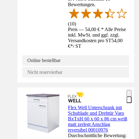
Bewertungen.
(
10
)
Preis — 54,00 € * Alle Preise
inkl. MwSt. und ggf. zzgl.
Versandkosten pro ST
54,00
€
*
/
ST
Online bestellbar
Nicht reservierbar
Flex Well Unterschrank mit
Schublade und Drehtür Varo
BxTxH 60 x 60 x 86 cm weiß
matt zerlegt Anschlag
reversibel 00010976
Durchschnittliche Bewertung: