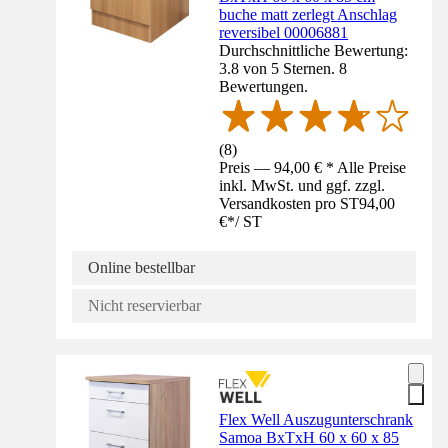
buche matt zerlegt Anschlag
reversibel 00006881
Durchschnittliche Bewertung:
3.8 von 5 Sternen. 8
Bewertungen.
(
8
)
Preis — 94,00 € * Alle Preise
inkl. MwSt. und ggf. zzgl.
Versandkosten pro ST
94,00
€
*
/
ST
Online bestellbar
Nicht reservierbar
Flex Well Auszugunterschrank
Samoa BxTxH 60 x 60 x 85