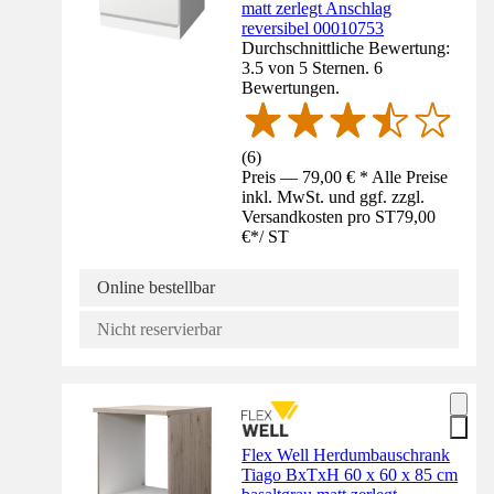
matt zerlegt Anschlag
reversibel 00010753
Durchschnittliche Bewertung:
3.5 von 5 Sternen. 6
Bewertungen.
(
6
)
Preis — 79,00 € * Alle Preise
inkl. MwSt. und ggf. zzgl.
Versandkosten pro ST
79,00
€
*
/
ST
Online bestellbar
Nicht reservierbar
Flex Well Herdumbauschrank
Tiago BxTxH 60 x 60 x 85 cm