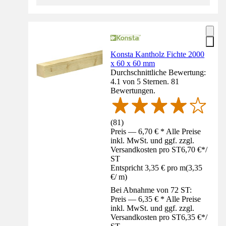
Konsta Kantholz Fichte 2000
x 60 x 60 mm
Durchschnittliche Bewertung:
4.1 von 5 Sternen. 81
Bewertungen.
(
81
)
Preis — 6,70 € * Alle Preise
inkl. MwSt. und ggf. zzgl.
Versandkosten pro ST
6,70 €
*
/
ST
Entspricht 3,35 € pro m
(
3,35
€
/
m
)
Bei Abnahme von 72 ST:
Preis — 6,35 € * Alle Preise
inkl. MwSt. und ggf. zzgl.
Versandkosten pro ST
6,35 €
*
/