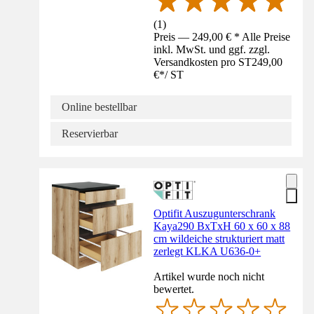
(
1
)
Preis — 249,00 € * Alle Preise
inkl. MwSt. und ggf. zzgl.
Versandkosten pro ST
249,00
€
*
/
ST
Online bestellbar
Reservierbar
Optifit Auszugunterschrank
Kaya290 BxTxH 60 x 60 x 88
cm wildeiche strukturiert matt
zerlegt KLKA U636-0+
Artikel wurde noch nicht
bewertet.