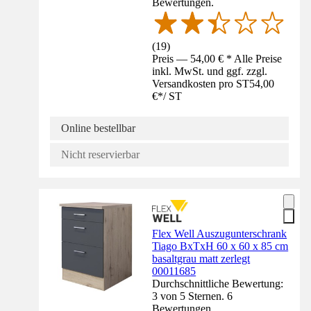
Bewertungen.
(
19
)
Preis — 54,00 € * Alle Preise
inkl. MwSt. und ggf. zzgl.
Versandkosten pro ST
54,00
€
*
/
ST
Online bestellbar
Nicht reservierbar
Flex Well Auszugunterschrank
Tiago BxTxH 60 x 60 x 85 cm
basaltgrau matt zerlegt
00011685
Durchschnittliche Bewertung:
3 von 5 Sternen. 6
Bewertungen.