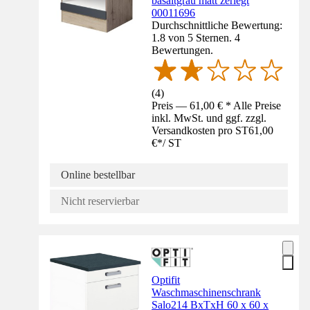
basaltgrau matt zerlegt
00011696
Durchschnittliche Bewertung:
1.8 von 5 Sternen. 4
Bewertungen.
(
4
)
Preis — 61,00 € * Alle Preise
inkl. MwSt. und ggf. zzgl.
Versandkosten pro ST
61,00
€
*
/
ST
Online bestellbar
Nicht reservierbar
Optifit
Waschmaschinenschrank
Salo214 BxTxH 60 x 60 x