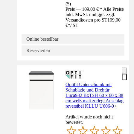
(
5
)
Preis — 109,00 € * Alle Preise
inkl. MwSt. und ggf. zzgl.
Versandkosten pro ST
109,00
€
*
/
ST
Online bestellbar
Reservierbar
Optifit Unterschrank mit
Schublade und Drehtür
Luca932 BxTxH 60 x 60 x 88
cm weiß matt zerlegt Anschlag
reversibel KLLU U606-0+
Artikel wurde noch nicht
bewertet.