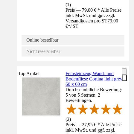
(
1
)
Preis — 79,00 € * Alle Preise
inkl. MwSt. und ggf. zzgl.
Versandkosten pro ST
79,00
€
*
/
ST
Online bestellbar
Nicht reservierbar
Top Artikel
Feinsteinzeug Wand- und
Bodenfliese Cortina light grey
60 x 60 cm
Durchschnittliche Bewertung:
5 von 5 Sternen. 2
Bewertungen.
(
2
)
Preis — 27,95 € * Alle Preise
inkl. MwSt. und ggf. zzgl.