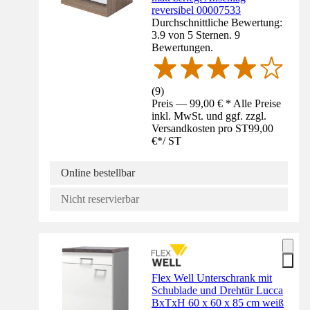
reversibel 00007533
Durchschnittliche Bewertung:
3.9 von 5 Sternen. 9
Bewertungen.
(
9
)
Preis — 99,00 € * Alle Preise
inkl. MwSt. und ggf. zzgl.
Versandkosten pro ST
99,00
€
*
/
ST
Online bestellbar
Nicht reservierbar
Flex Well Unterschrank mit
Schublade und Drehtür Lucca
BxTxH 60 x 60 x 85 cm weiß