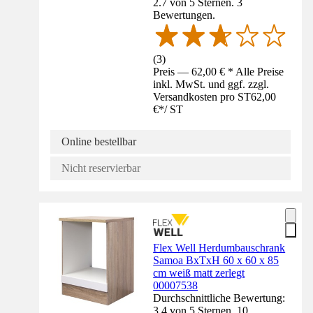
2.7 von 5 Sternen. 3
Bewertungen.
(
3
)
Preis — 62,00 € * Alle Preise
inkl. MwSt. und ggf. zzgl.
Versandkosten pro ST
62,00
€
*
/
ST
Online bestellbar
Nicht reservierbar
Flex Well Herdumbauschrank
Samoa BxTxH 60 x 60 x 85
cm weiß matt zerlegt
00007538
Durchschnittliche Bewertung:
3.4 von 5 Sternen. 10