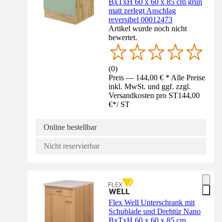
BxTxH 60 x 60 x 85 cm grün
matt zerlegt Anschlag
reversibel 00012473
Artikel wurde noch nicht
bewertet.
(
0
)
Preis — 144,00 € * Alle Preise
inkl. MwSt. und ggf. zzgl.
Versandkosten pro ST
144,00
€
*
/
ST
Online bestellbar
Nicht reservierbar
Flex Well Unterschrank mit
Schublade und Drehtür Nano
BxTxH 60 x 60 x 85 cm