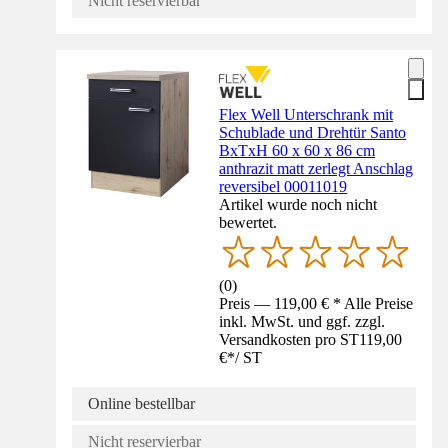
Nicht reservierbar
Flex Well Unterschrank mit
Schublade und Drehtür Santo
BxTxH 60 x 60 x 86 cm
anthrazit matt zerlegt Anschlag
reversibel 00011019
Artikel wurde noch nicht
bewertet.
(
0
)
Preis — 119,00 € * Alle Preise
inkl. MwSt. und ggf. zzgl.
Versandkosten pro ST
119,00
€
*
/
ST
Online bestellbar
Nicht reservierbar