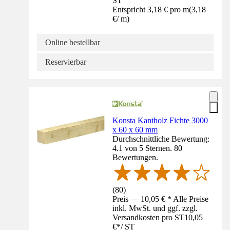
ST
Entspricht 3,18 € pro m
(
3,18
€
/
m
)
Online bestellbar
Reservierbar
Konsta Kantholz Fichte 3000
x 60 x 60 mm
Durchschnittliche Bewertung:
4.1 von 5 Sternen. 80
Bewertungen.
(
80
)
Preis — 10,05 € * Alle Preise
inkl. MwSt. und ggf. zzgl.
Versandkosten pro ST
10,05
€
*
/
ST