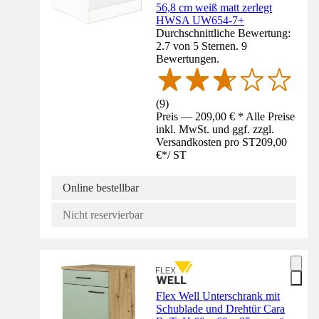
56,8 cm weiß matt zerlegt
HWSA UW654-7+
Durchschnittliche Bewertung:
2.7 von 5 Sternen. 9
Bewertungen.
(
9
)
Preis — 209,00 € * Alle Preise
inkl. MwSt. und ggf. zzgl.
Versandkosten pro ST
209,00
€
*
/
ST
Online bestellbar
Nicht reservierbar
Flex Well Unterschrank mit
Schublade und Drehtür Cara