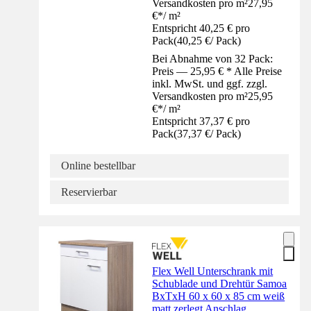
Versandkosten pro m²
27,95
€
*
/
m²
Entspricht 40,25 € pro
Pack
(
40,25 €
/
Pack
)
Bei Abnahme von 32 Pack:
Preis — 25,95 € * Alle Preise
inkl. MwSt. und ggf. zzgl.
Versandkosten pro m²
25,95
€
*
/
m²
Entspricht 37,37 € pro
Pack
(
37,37 €
/
Pack
)
Online bestellbar
Reservierbar
Flex Well Unterschrank mit
Schublade und Drehtür Samoa
BxTxH 60 x 60 x 85 cm weiß
matt zerlegt Anschlag