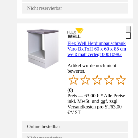
Nicht reservierbar
Flex Well Herdumbauschrank
Varo BxTxH 60 x 60 x 85 cm
weiß matt zerlegt 00010982
Artikel wurde noch nicht
bewertet.
(
0
)
Preis — 63,00 € * Alle Preise
inkl. MwSt. und ggf. zzgl.
Versandkosten pro ST
63,00
€
*
/
ST
Online bestellbar