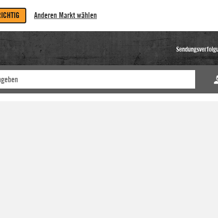
RICHTIG
Anderen Markt wählen
Sendungsverfolg