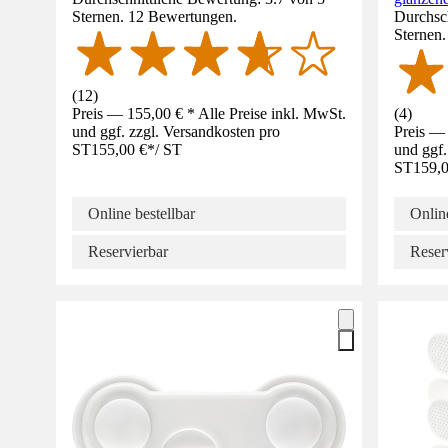
Sternen. 12 Bewertungen.
Durchsch
Sternen
(
12
)
Preis — 155,00 € * Alle Preise inkl. MwSt.
(
4
)
und ggf. zzgl. Versandkosten pro
Preis — 
ST
155,00 €
*
/
ST
und ggf.
ST
159,0
Online bestellbar
Online
Reservierbar
Reser