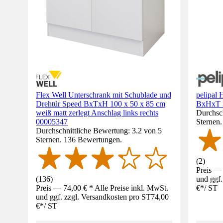
Flex Well Unterschrank mit Schublade und
pelipal
Drehtür Speed BxTxH 100 x 50 x 85 cm
BxHxT 3
weiß matt zerlegt Anschlag links rechts
Durchsch
00005347
Sternen
Durchschnittliche Bewertung: 3.2 von 5
Sternen. 136 Bewertungen.
(
2
)
Preis — 
(
136
)
und ggf.
Preis — 74,00 € * Alle Preise inkl. MwSt.
€
*
/
ST
und ggf. zzgl. Versandkosten pro ST
74,00
€
*
/
ST