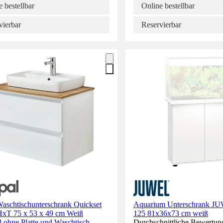
 bestellbar
Online bestellbar
vierbar
Reservierbar
Waschtischunterschrank Quickset
Aquarium Unterschrank J
xT 75 x 53 x 49 cm Weiß
125 81x36x73 cm weiß
 ohne Platte und Waschtisch
Durchschnittliche Bewertun