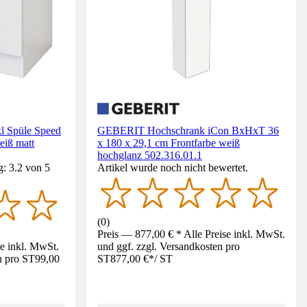
kl Spüle Speed
GEBERIT Hochschrank iCon BxHxT 36
iß matt
x 180 x 29,1 cm Frontfarbe weiß
hochglanz 502.316.01.1
: 3.2 von 5
Artikel wurde noch nicht bewertet.
(
0
)
Preis — 877,00 € * Alle Preise inkl. MwSt.
se inkl. MwSt.
und ggf. zzgl. Versandkosten pro
n pro ST
99,00
ST
877,00 €
*
/
ST