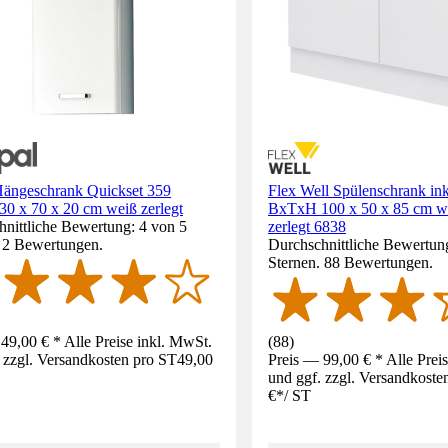
 Hängeschrank Quickset 359
Flex Well Spülenschrank in
0 x 70 x 20 cm weiß zerlegt
BxTxH 100 x 50 x 85 cm we
nittliche Bewertung: 4 von 5
zerlegt 6838
. 2 Bewertungen.
Durchschnittliche Bewertung
Sternen. 88 Bewertungen.
49,00 € * Alle Preise inkl. MwSt.
(
88
)
 zzgl. Versandkosten pro ST
49,00
Preis — 99,00 € * Alle Prei
und ggf. zzgl. Versandkoste
€
*
/
ST