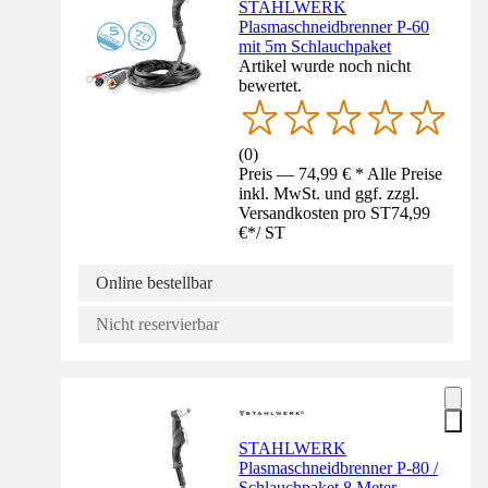
STAHLWERK
Plasmaschneidbrenner P-60
mit 5m Schlauchpaket
Artikel wurde noch nicht
bewertet.
(
0
)
Preis — 74,99 € * Alle Preise
inkl. MwSt. und ggf. zzgl.
Versandkosten pro ST
74,99
€
*
/
ST
Online bestellbar
Nicht reservierbar
STAHLWERK
Plasmaschneidbrenner P-80 /
Schlauchpaket 8 Meter