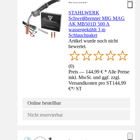
STAHLWERK
Schweißbrenner MIG MAG
AK MB501D 500 A
wassergekühlt 3 m
Schlauchpaket
Artikel wurde noch nicht
bewertet.
(
0
)
Preis — 144,99 € * Alle Preise
inkl. MwSt. und ggf. zzgl.
Versandkosten pro ST
144,99
€
*
/
ST
Online bestellbar
Nicht reservierbar