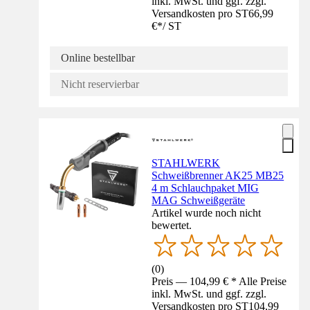
inkl. MwSt. und ggf. zzgl.
Versandkosten pro ST
66,99
€
*
/
ST
Online bestellbar
Nicht reservierbar
STAHLWERK
Schweißbrenner AK25 MB25
4 m Schlauchpaket MIG
MAG Schweißgeräte
Artikel wurde noch nicht
bewertet.
(
0
)
Preis — 104,99 € * Alle Preise
inkl. MwSt. und ggf. zzgl.
Versandkosten pro ST
104,99