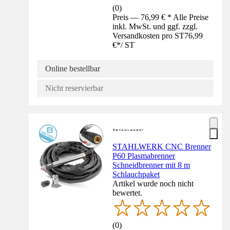
(
0
)
Preis — 76,99 € * Alle Preise
inkl. MwSt. und ggf. zzgl.
Versandkosten pro ST
76,99
€
*
/
ST
Online bestellbar
Nicht reservierbar
STAHLWERK CNC Brenner
P60 Plasmabrenner
Schneidbrenner mit 8 m
Schlauchpaket
Artikel wurde noch nicht
bewertet.
(
0
)