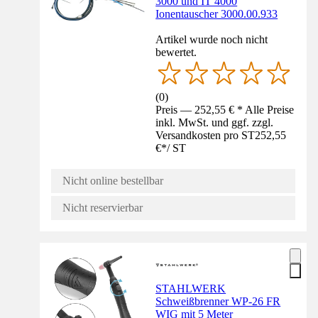
3000 und IT 4000
Ionentauscher 3000.00.933
Artikel wurde noch nicht
bewertet.
(
0
)
Preis — 252,55 € * Alle Preise
inkl. MwSt. und ggf. zzgl.
Versandkosten pro ST
252,55
€
*
/
ST
Nicht online bestellbar
Nicht reservierbar
STAHLWERK
Schweißbrenner WP-26 FR
WIG mit 5 Meter