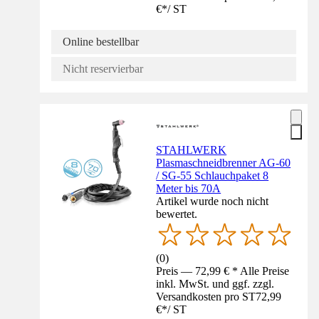
€
*
/
ST
Online bestellbar
Nicht reservierbar
STAHLWERK
Plasmaschneidbrenner AG-60
/ SG-55 Schlauchpaket 8
Meter bis 70A
Artikel wurde noch nicht
bewertet.
(
0
)
Preis — 72,99 € * Alle Preise
inkl. MwSt. und ggf. zzgl.
Versandkosten pro ST
72,99
€
*
/
ST