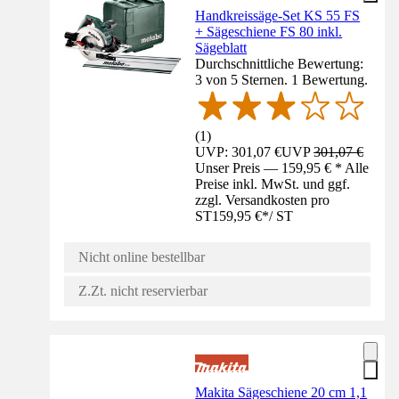
Handkreissäge-Set KS 55 FS
+ Sägeschiene FS 80 inkl.
Sägeblatt
Durchschnittliche Bewertung:
3 von 5 Sternen. 1 Bewertung.
(
1
)
UVP: 301,07 €
UVP
301,07 €
Unser Preis — 159,95 € * Alle
Preise inkl. MwSt. und ggf.
zzgl. Versandkosten pro
ST
159,95 €
*
/
ST
Nicht online bestellbar
Z.Zt. nicht reservierbar
Makita Sägeschiene 20 cm 1,1