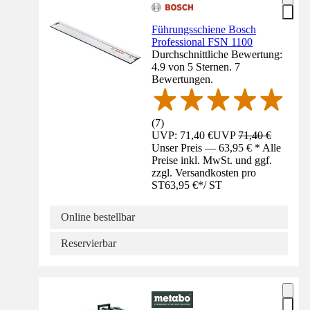
Führungsschiene Bosch
Professional FSN 1100
Durchschnittliche Bewertung:
4.9 von 5 Sternen. 7
Bewertungen.
(
7
)
UVP: 71,40 €
UVP
71,40 €
Unser Preis — 63,95 € * Alle
Preise inkl. MwSt. und ggf.
zzgl. Versandkosten pro
ST
63,95 €
*
/
ST
Online bestellbar
Reservierbar