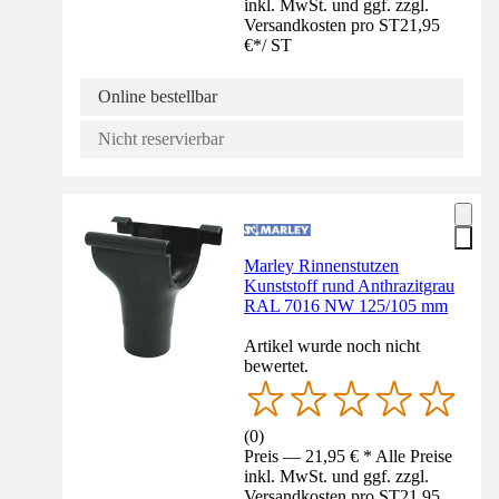
inkl. MwSt. und ggf. zzgl.
Versandkosten pro ST
21,95
€
*
/
ST
Online bestellbar
Nicht reservierbar
Marley Rinnenstutzen
Kunststoff rund Anthrazitgrau
RAL 7016 NW 125/105 mm
Artikel wurde noch nicht
bewertet.
(
0
)
Preis — 21,95 € * Alle Preise
inkl. MwSt. und ggf. zzgl.
Versandkosten pro ST
21,95