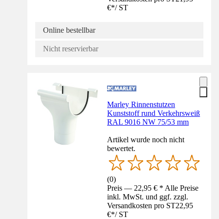
€
*
/
ST
Online bestellbar
Nicht reservierbar
Marley Rinnenstutzen
Kunststoff rund Verkehrsweiß
RAL 9016 NW 75/53 mm
Artikel wurde noch nicht
bewertet.
(
0
)
Preis — 22,95 € * Alle Preise
inkl. MwSt. und ggf. zzgl.
Versandkosten pro ST
22,95
€
*
/
ST