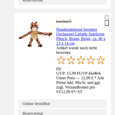
Reservierbar
Hundespielzeug beeztees
Dschungel Girfaffe Spielzeug
Plüsch, Braun, Beige, ca. 40 x
23 x 14 cm
Artikel wurde noch nicht
bewertet.
(
0
)
UVP: 15,99 €
UVP
15,99 €
Unser Preis — 12,99 € * Alle
Preise inkl. MwSt. und ggf.
zzgl. Versandkosten pro
ST
12,99 €
*
/
ST
Online bestellbar
Reservierbar