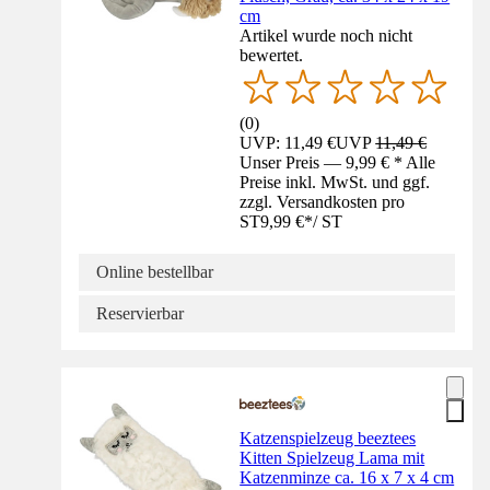
cm
Artikel wurde noch nicht
bewertet.
(
0
)
UVP: 11,49 €
UVP
11,49 €
Unser Preis — 9,99 € * Alle
Preise inkl. MwSt. und ggf.
zzgl. Versandkosten pro
ST
9,99 €
*
/
ST
Online bestellbar
Reservierbar
Katzenspielzeug beeztees
Kitten Spielzeug Lama mit
Katzenminze ca. 16 x 7 x 4 cm