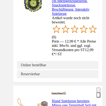
cm Intelligenzspielzeug,
Snackspielzeug,
Beschäftigung, Interaktiv
Spielzeug
Artikel wurde noch nicht
bewertet.
(
0
)
Preis — 12,99 € * Alle Preise
inkl. MwSt. und ggf. zzgl.
Versandkosten pro ST
12,99
€
*
/
ST
Online bestellbar
Reservierbar
Hund Spielzeug beeztees
Minus one Tennisball Seil mit