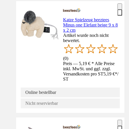
Katze Spielzeug beeztees
Minus one Elefant beige 9 x 8
x 2 cm
Artikel wurde noch nicht
bewertet.
(
0
)
Preis — 5,19 € * Alle Preise
inkl. MwSt. und ggf. zzgl.
Versandkosten pro ST
5,19 €
*
/
ST
Online bestellbar
Nicht reservierbar