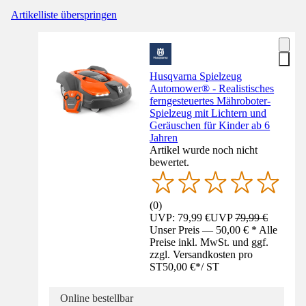
Artikelliste überspringen
Husqvarna Spielzeug
Automower® - Realistisches
ferngesteuertes Mähroboter-
Spielzeug mit Lichtern und
Geräuschen für Kinder ab 6
Jahren
Artikel wurde noch nicht
bewertet.
(
0
)
UVP: 79,99 €
UVP
79,99 €
Unser Preis — 50,00 € * Alle
Preise inkl. MwSt. und ggf.
zzgl. Versandkosten pro
ST
50,00 €
*
/
ST
Online bestellbar