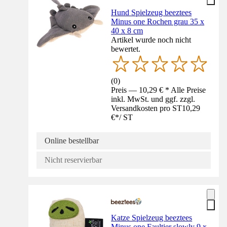
Hund Spielzeug beeztees
Minus one Rochen grau 35 x
40 x 8 cm
Artikel wurde noch nicht
bewertet.
(
0
)
Preis — 10,29 € * Alle Preise
inkl. MwSt. und ggf. zzgl.
Versandkosten pro ST
10,29
€
*
/
ST
Online bestellbar
Nicht reservierbar
Katze Spielzeug beeztees
Minus one Faultier slowly 9 x