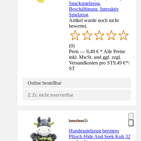
Snackspielzeug,
Beschäftigung, Interaktiv
Spielzeug
Artikel wurde noch nicht
bewertet.
(
0
)
Preis — 9,49 € * Alle Preise
inkl. MwSt. und ggf. zzgl.
Versandkosten pro ST
9,49 €
*
/
ST
Online bestellbar
Z.Zt. nicht reservierbar
Hundespielzeug beeztees
Plüsch Hide And Seek Kuh 32