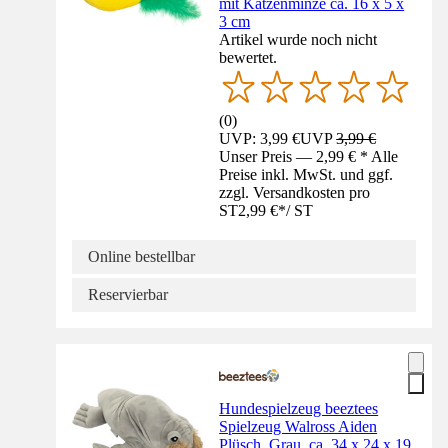
mit Katzenminze ca. 16 x 5 x
3 cm
Artikel wurde noch nicht
bewertet.
(
0
)
UVP: 3,99 €
UVP
3,99 €
Unser Preis — 2,99 € * Alle
Preise inkl. MwSt. und ggf.
zzgl. Versandkosten pro
ST
2,99 €
*
/
ST
Online bestellbar
Reservierbar
Hundespielzeug beeztees
Spielzeug Walross Aiden
Plüsch, Grau, ca. 34 x 24 x 19