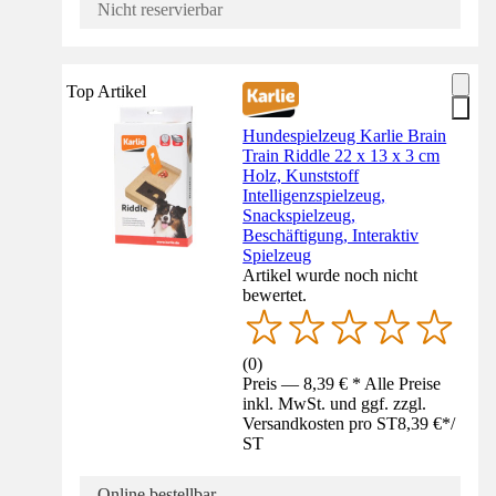
Nicht reservierbar
Top Artikel
Hundespielzeug Karlie Brain
Train Riddle 22 x 13 x 3 cm
Holz, Kunststoff
Intelligenzspielzeug,
Snackspielzeug,
Beschäftigung, Interaktiv
Spielzeug
Artikel wurde noch nicht
bewertet.
(
0
)
Preis — 8,39 € * Alle Preise
inkl. MwSt. und ggf. zzgl.
Versandkosten pro ST
8,39 €
*
/
ST
Online bestellbar