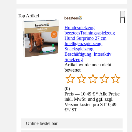
Top Artikel
Hundespielzeug
beezteesTrainingsspielzeug
Hund Surprimo 27 cm
Intelligenzspielzeug,
Snackspielzeug,
Beschäftigung, Interaktiv
Spielzeug
Artikel wurde noch nicht
bewertet.
(
0
)
Preis — 10,49 € * Alle Preise
inkl. MwSt. und ggf. zzgl.
Versandkosten pro ST
10,49
€
*
/
ST
Online bestellbar