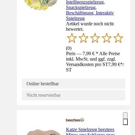
Intelligenzspielzeug,
Snackspielzeug,
Beschäftigung, Interaktiv
Spielzeug
Artikel wurde noch nicht
bewertet.
(
0
)
Preis — 7,99 € * Alle Preise
inkl. MwSt. und ggf. zzgl.
Versandkosten pro ST
7,99 €
*
/
ST
Online bestellbar
Nicht reservierbar
Katze Spielzeug beeztees
Minus one Schlange grau