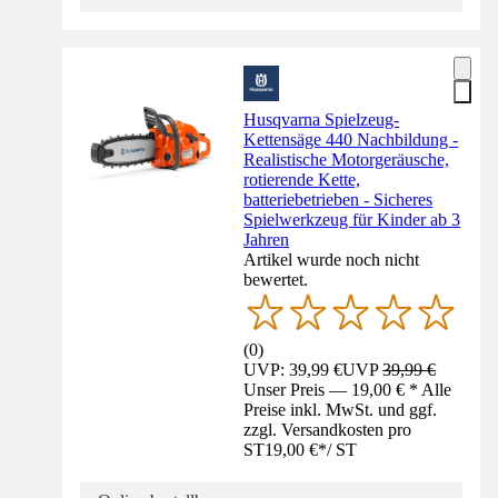
Husqvarna Spielzeug-
Kettensäge 440 Nachbildung -
Realistische Motorgeräusche,
rotierende Kette,
batteriebetrieben - Sicheres
Spielwerkzeug für Kinder ab 3
Jahren
Artikel wurde noch nicht
bewertet.
(
0
)
UVP: 39,99 €
UVP
39,99 €
Unser Preis — 19,00 € * Alle
Preise inkl. MwSt. und ggf.
zzgl. Versandkosten pro
ST
19,00 €
*
/
ST