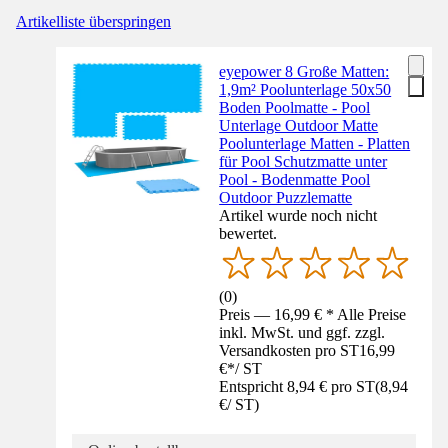
Artikelliste überspringen
eyepower 8 Große Matten:
1,9m² Poolunterlage 50x50
Boden Poolmatte - Pool
Unterlage Outdoor Matte
Poolunterlage Matten - Platten
für Pool Schutzmatte unter
Pool - Bodenmatte Pool
Outdoor Puzzlematte
Artikel wurde noch nicht
bewertet.
(
0
)
Preis — 16,99 € * Alle Preise
inkl. MwSt. und ggf. zzgl.
Versandkosten pro ST
16,99
€
*
/
ST
Entspricht 8,94 € pro ST
(
8,94
€
/
ST
)