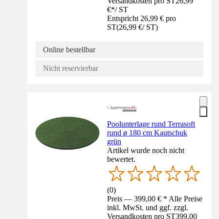
Versandkosten pro ST
26,99
€
*
/
ST
Entspricht 26,99 € pro
ST
(
26,99 €
/
ST
)
Online bestellbar
Nicht reservierbar
Poolunterlage rund Terrasoft
rund ø 180 cm Kautschuk
grün
Artikel wurde noch nicht
bewertet.
(
0
)
Preis — 399,00 € * Alle Preise
inkl. MwSt. und ggf. zzgl.
Versandkosten pro ST
399,00