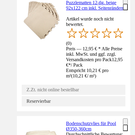
Puzzlematten 12-tlg. beige
92x122 cm inkl. Seitenrändern
Artikel wurde noch nicht
bewertet.
(
0
)
Preis — 12,95 € * Alle Preise
inkl. MwSt. und ggf. zzgl.
Versandkosten pro Pack
12,95
€
*
/
Pack
Entspricht 10,21 € pro
m²
(
10,21 €
/
m²
)
Z.Zt. nicht online bestellbar
Reservierbar
Bodenschutzvlies für Pool
Ø350-360cm
Durchschnittliche Bewertung: