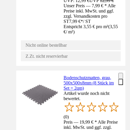
UVP: 12,99 €
UVP
12,99 €
Unser Preis — 7,99 € * Alle
Preise inkl. MwSt. und ggf.
zzgl. Versandkosten pro
ST
7,99 €
*
/
ST
Entspricht 3,55 € pro m²
(
3,55
€
/
m²
)
Nicht online bestellbar
Z.Zt. nicht reservierbar
Bodenschutzmatten, grau,
500x500x8mm (8 Stück im
Set = 2qm)
Artikel wurde noch nicht
bewertet.
(
0
)
Preis — 19,99 € * Alle Preise
inkl. MwSt. und ggf. zzgl.