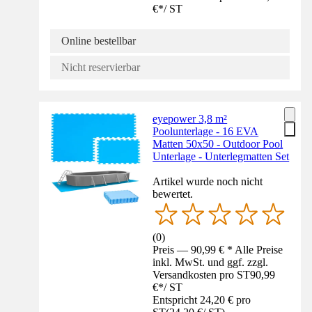
€
*
/
ST
Online bestellbar
Nicht reservierbar
eyepower 3,8 m²
Poolunterlage - 16 EVA
Matten 50x50 - Outdoor Pool
Unterlage - Unterlegmatten Set
Artikel wurde noch nicht
bewertet.
(
0
)
Preis — 90,99 € * Alle Preise
inkl. MwSt. und ggf. zzgl.
Versandkosten pro ST
90,99
€
*
/
ST
Entspricht 24,20 € pro