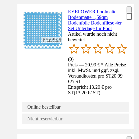
EYEPOWER Poolmatte
Bodenmatte 1,59qm
Bodenfolie Bodenfliese 4er
Set Unterlage für Pool
Artikel wurde noch nicht
bewertet.
(
0
)
Preis — 20,99 € * Alle Preise
inkl. MwSt. und ggf. zzgl.
Versandkosten pro ST
20,99
€
*
/
ST
Entspricht 13,20 € pro
ST
(
13,20 €
/
ST
)
Online bestellbar
Nicht reservierbar