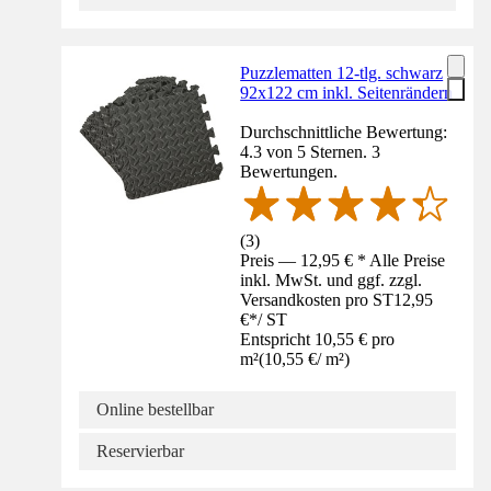
Puzzlematten 12-tlg. schwarz
92x122 cm inkl. Seitenrändern
Durchschnittliche Bewertung:
4.3 von 5 Sternen. 3
Bewertungen.
(
3
)
Preis — 12,95 € * Alle Preise
inkl. MwSt. und ggf. zzgl.
Versandkosten pro ST
12,95
€
*
/
ST
Entspricht 10,55 € pro
m²
(
10,55 €
/
m²
)
Online bestellbar
Reservierbar