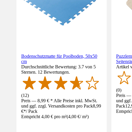
Bodenschutzmatte für Poolboden, 50x50
Puzzlema
cm
Seitenrä
Durchschnittliche Bewertung: 3.7 von 5
Artikel 
Sternen. 12 Bewertungen.
(
0
)
(
12
)
Preis — 
Preis — 8,99 € * Alle Preise inkl. MwSt.
und ggf.
und ggf. zzgl. Versandkosten pro Pack
8,99
Pack
12,
€
*
/
Pack
Entspric
Entspricht 4,00 € pro m²
(
4,00 €
/
m²
)