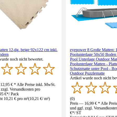
tten 12-tlg. beige 92x122 cm inkl.
eyepower 8 Große Matten: 
ndern
Poolunterlage 50x50 Boden 
wurde noch nicht bewertet.
Pool Unterlage Outdoor Mat
Poolunterlage Matten - Platt
Schutzmatte unter Pool - B
Outdoor Puzzlematte
Artikel wurde noch nicht be
12,95 € * Alle Preise inkl. MwSt.
 zzgl. Versandkosten pro
95 €
*
/
Pack
ht 10,21 € pro m²
(
10,21 €
/
m²
)
(
0
)
Preis — 16,99 € * Alle Prei
und ggf. zzgl. Versandkoste
€
*
/
ST