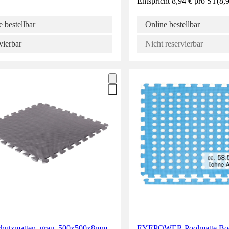
Entspricht 8,94 € pro ST
(
8,
 bestellbar
Online bestellbar
vierbar
Nicht reservierbar
hutzmatten, grau, 500x500x8mm
EYEPOWER Poolmatte Bod