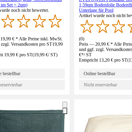
 im Set = 2qm)
1,59qm Bodenfolie Bodenfli
wurde noch nicht bewertet.
Unterlage für Pool
Artikel wurde noch nicht be
19,99 € * Alle Preise inkl. MwSt.
(
0
)
 zzgl. Versandkosten pro ST
19,99
Preis — 20,99 € * Alle Prei
und ggf. zzgl. Versandkoste
ht 19,99 € pro ST
(
19,99 €
/
ST
)
€
*
/
ST
Entspricht 13,20 € pro ST
(
1
 bestellbar
Online bestellbar
reservierbar
Nicht reservierbar