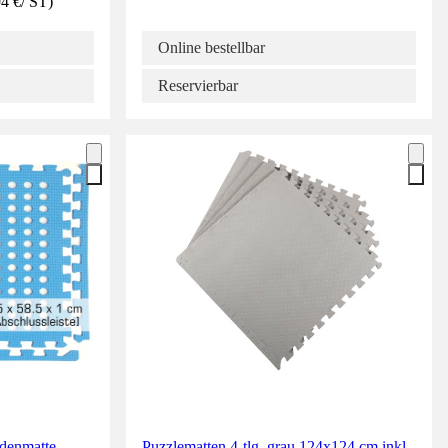
94 €
/
ST
)
Online bestellbar
Reservierbar
enmatte
Puzzlematten 4-tlg. grau 124x124 cm inkl.