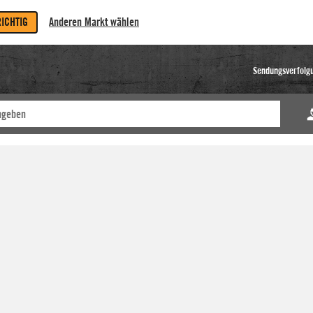
RICHTIG
Anderen Markt wählen
Sendungsverfolg