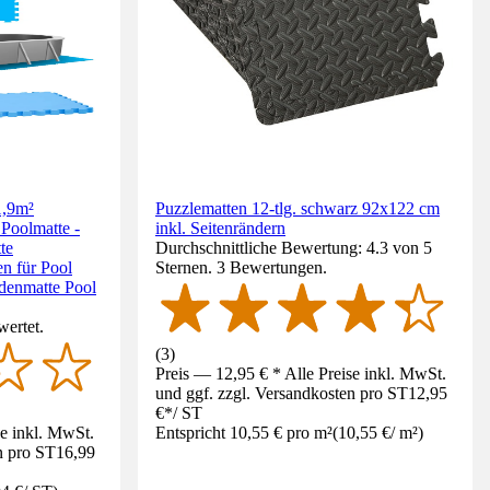
1,9m²
Puzzlematten 12-tlg. schwarz 92x122 cm
Poolmatte -
inkl. Seitenrändern
te
Durchschnittliche Bewertung: 4.3 von 5
en für Pool
Sternen. 3 Bewertungen.
odenmatte Pool
wertet.
(
3
)
Preis — 12,95 € * Alle Preise inkl. MwSt.
und ggf. zzgl. Versandkosten pro ST
12,95
€
*
/
ST
se inkl. MwSt.
Entspricht 10,55 € pro m²
(
10,55 €
/
m²
)
n pro ST
16,99