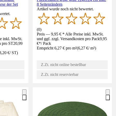
ese 4er Set
8 Seitenrändern
Artikel wurde noch nicht bewertet.
wertet.
(
0
)
Preis — 9,95 € * Alle Preise inkl. MwSt.
se inkl. MwSt.
und ggf. zzgl. Versandkosten pro Pack
9,95
n pro ST
20,99
€
*
/
Pack
Entspricht 6,27 € pro m²
(
6,27 €
/
m²
)
3,20 €
/
ST
)
Z.Zt. nicht online bestellbar
Z.Zt. nicht reservierbar