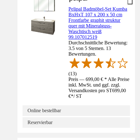
Pelipal Badmöbel-Set Kumba
BxHxT 107 x 200 x 50 cm
Frontfarbe graphit struktur
quer mit Mineralguss-
Waschtisch weiß
99.107012519
Durchschnittliche Bewertung:
3.5 von 5 Sternen. 13
Bewertungen.
(
13
)
Preis — 699,00 € * Alle Preise
inkl. MwSt. und ggf. zzgl.
Versandkosten pro ST
699,00
€
*
/
ST
Online bestellbar
Reservierbar