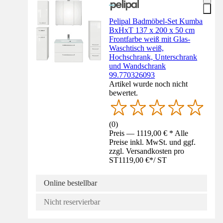
Pelipal Badmöbel-Set Kumba
BxHxT 137 x 200 x 50 cm
Frontfarbe weiß mit Glas-
Waschtisch weiß,
Hochschrank, Unterschrank
und Wandschrank
99.770326093
Artikel wurde noch nicht
bewertet.
(
0
)
Preis — 1119,00 € * Alle
Preise inkl. MwSt. und ggf.
zzgl. Versandkosten pro
ST
1119,00 €
*
/
ST
Online bestellbar
Nicht reservierbar