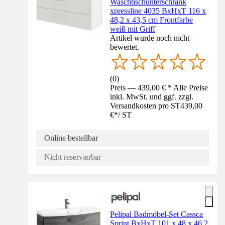
Waschtischunterschrank
xpressline 4035 BxHxT 116 x
48,2 x 43,5 cm Frontfarbe
weiß mit Griff
Artikel wurde noch nicht
bewertet.
(
0
)
Preis — 439,00 € * Alle Preise
inkl. MwSt. und ggf. zzgl.
Versandkosten pro ST
439,00
€
*
/
ST
Online bestellbar
Nicht reservierbar
Pelipal Badmöbel-Set Cassca
Sprint BxHxT 101 x 48 x 46,2