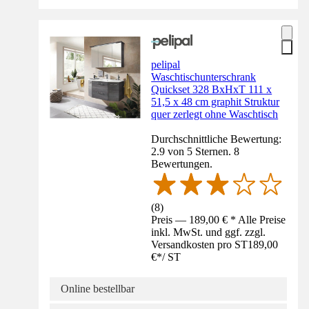
pelipal
Waschtischunterschrank
Quickset 328 BxHxT 111 x
51,5 x 48 cm graphit Struktur
quer zerlegt ohne Waschtisch
Durchschnittliche Bewertung:
2.9 von 5 Sternen. 8
Bewertungen.
(
8
)
Preis — 189,00 € * Alle Preise
inkl. MwSt. und ggf. zzgl.
Versandkosten pro ST
189,00
€
*
/
ST
Online bestellbar