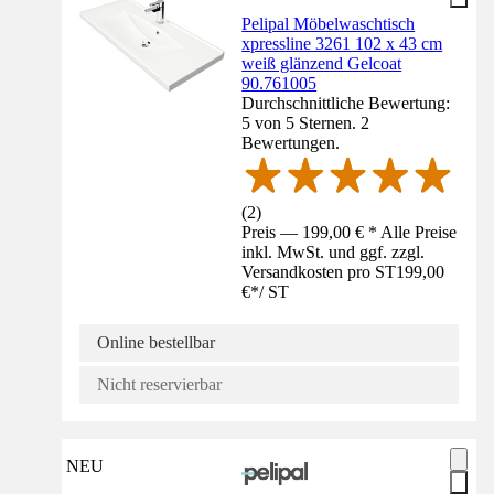
Pelipal Möbelwaschtisch
xpressline 3261 102 x 43 cm
weiß glänzend Gelcoat
90.761005
Durchschnittliche Bewertung:
5 von 5 Sternen. 2
Bewertungen.
(
2
)
Preis — 199,00 € * Alle Preise
inkl. MwSt. und ggf. zzgl.
Versandkosten pro ST
199,00
€
*
/
ST
Online bestellbar
Nicht reservierbar
NEU