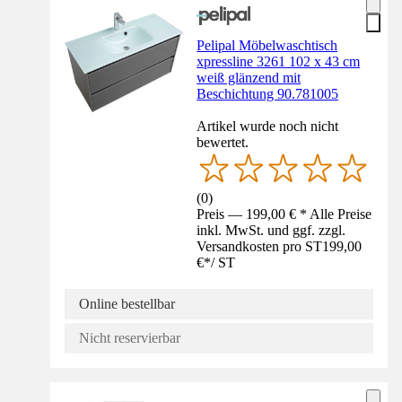
Pelipal Möbelwaschtisch
xpressline 3261 102 x 43 cm
weiß glänzend mit
Beschichtung 90.781005
Artikel wurde noch nicht
bewertet.
(
0
)
Preis — 199,00 € * Alle Preise
inkl. MwSt. und ggf. zzgl.
Versandkosten pro ST
199,00
€
*
/
ST
Online bestellbar
Nicht reservierbar