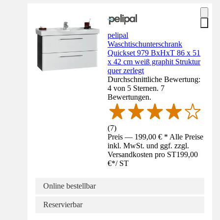
pelipal
Waschtischunterschrank
Quickset 979 BxHxT 86 x 51
x 42 cm weiß graphit Struktur
quer zerlegt
Durchschnittliche Bewertung:
4 von 5 Sternen. 7
Bewertungen.
(
7
)
Preis — 199,00 € * Alle Preise
inkl. MwSt. und ggf. zzgl.
Versandkosten pro ST
199,00
€
*
/
ST
Online bestellbar
Reservierbar