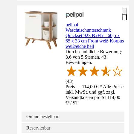
pelipal
Waschtischunterschrank
Quickset 923 BxHxT 60,5 x
65 x 33 cm Front weiß Korpus
weiß/eiche hell
Durchschnittliche Bewertung:
3.6 von 5 Sternen. 43
Bewertungen.
(
43
)
Preis — 114,00 € * Alle Preise
inkl. MwSt. und ggf. zzgl.
Versandkosten pro ST
114,00
€
*
/
ST
Online bestellbar
Reservierbar