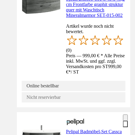
cm Frontfarbe graphit struktur
quer mit Waschtisch
Mineralmarmor SET-015-002
Artikel wurde noch nicht
bewertet.
(
0
)
Preis — 999,00 € * Alle Preise
inkl. MwSt. und ggf. zzgl.
Versandkosten pro ST
999,00
€
*
/
ST
Online bestellbar
Nicht reservierbar
Pelipal Badmöbel-Set Cassca