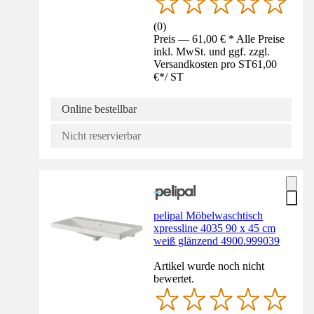
(
0
)
Preis — 61,00 € * Alle Preise
inkl. MwSt. und ggf. zzgl.
Versandkosten pro ST
61,00
€
*
/
ST
Online bestellbar
Nicht reservierbar
pelipal Möbelwaschtisch
xpressline 4035 90 x 45 cm
weiß glänzend 4900.999039
Artikel wurde noch nicht
bewertet.