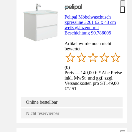
Pelipal Möbelwaschtisch
xpressline 3261 62 x 43 cm
weiß glänzend mit
Beschichtung 90.786005
Artikel wurde noch nicht
bewertet.
(
0
)
Preis — 149,00 € * Alle Preise
inkl. MwSt. und ggf. zzgl.
Versandkosten pro ST
149,00
€
*
/
ST
Online bestellbar
Nicht reservierbar