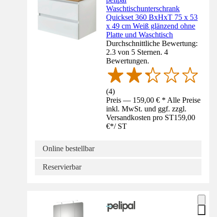
Waschtischunterschrank
Quickset 360 BxHxT 75 x 53
x 49 cm Weiß glänzend ohne
Platte und Waschtisch
Durchschnittliche Bewertung:
2.3 von 5 Sternen. 4
Bewertungen.
(
4
)
Preis — 159,00 € * Alle Preise
inkl. MwSt. und ggf. zzgl.
Versandkosten pro ST
159,00
€
*
/
ST
Online bestellbar
Reservierbar