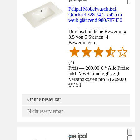
Pelipal Möbelwaschtisch
Quickset 328 74,5 x 45 cm
weiß glänzend 980.787430
Durchschnittliche Bewertung:
3.5 von 5 Sternen. 4
Bewertungen.
(
4
)
Preis — 209,00 € * Alle Preise
inkl. MwSt. und ggf. zzgl.
Versandkosten pro ST
209,00
€
*
/
ST
Online bestellbar
Nicht reservierbar