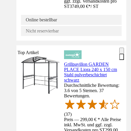
ggf. zzgl. Versandkosten pro
ST
3749,00 €
*
/
ST
Online bestellbar
Nicht reservierbar
Top Artikel
Grillpavillon GARDEN
PLACE Liora 240 x 150 cm
Stahl pulverbeschichtet
schwarz
Durchschnittliche Bewertung:
3.6 von 5 Sternen. 37
Bewertungen.
(
37
)
Preis — 299,00 € * Alle Preise
inkl. MwSt. und ggf. zzgl.
Versandkosten pro ST
299,00