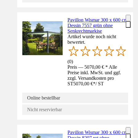
Pavillon Wismar 300 x 600 cm
Dessin 7557 grün ohne
Senkrechtmarkise
Artikel wurde noch nicht
bewertet.
(
0
)
Preis — 5070,00 € * Alle
Preise inkl. MwSt. und ggf.
zzgl. Versandkosten pro
ST
5070,00 €
*
/
ST
Online bestellbar
Nicht reservierbar
Pavillon Wismar 300 x 600 cm
Dessin 8207 rot ohne