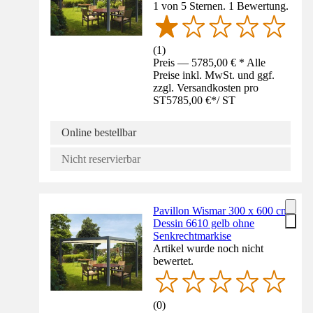
1 von 5 Sternen. 1 Bewertung.
(
1
)
Preis — 5785,00 € * Alle
Preise inkl. MwSt. und ggf.
zzgl. Versandkosten pro
ST
5785,00 €
*
/
ST
Online bestellbar
Nicht reservierbar
Pavillon Wismar 300 x 600 cm
Dessin 6610 gelb ohne
Senkrechtmarkise
Artikel wurde noch nicht
bewertet.
(
0
)