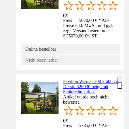
(
0
)
Preis — 5070,00 € * Alle
Preise inkl. MwSt. und ggf.
zzgl. Versandkosten pro
ST
5070,00 €
*
/
ST
Online bestellbar
Nicht reservierbar
Pavillon Wismar 300 x 600 cm
Dessin 320930 beige mit
Senkrechtmarkise
Artikel wurde noch nicht
bewertet.
(
0
)
Preis — 5785,00 € * Alle