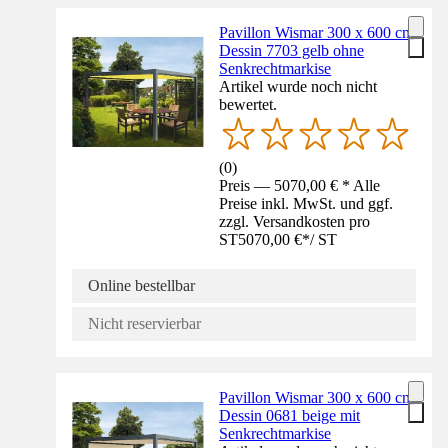
Pavillon Wismar 300 x 600 cm
Dessin 7703 gelb ohne
Senkrechtmarkise
Artikel wurde noch nicht
bewertet.
(
0
)
Preis — 5070,00 € * Alle
Preise inkl. MwSt. und ggf.
zzgl. Versandkosten pro
ST
5070,00 €
*
/
ST
Online bestellbar
Nicht reservierbar
Pavillon Wismar 300 x 600 cm
Dessin 0681 beige mit
Senkrechtmarkise