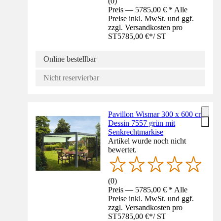
(
0
)
Preis — 5785,00 € * Alle
Preise inkl. MwSt. und ggf.
zzgl. Versandkosten pro
ST
5785,00 €
*
/
ST
Online bestellbar
Nicht reservierbar
Pavillon Wismar 300 x 600 cm
Dessin 7557 grün mit
Senkrechtmarkise
Artikel wurde noch nicht
bewertet.
(
0
)
Preis — 5785,00 € * Alle
Preise inkl. MwSt. und ggf.
zzgl. Versandkosten pro
ST
5785,00 €
*
/
ST