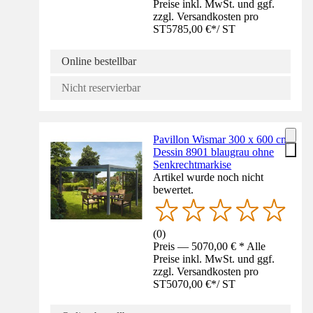
Preise inkl. MwSt. und ggf.
zzgl. Versandkosten pro
ST
5785,00 €
*
/
ST
Online bestellbar
Nicht reservierbar
Pavillon Wismar 300 x 600 cm
Dessin 8901 blaugrau ohne
Senkrechtmarkise
Artikel wurde noch nicht
bewertet.
(
0
)
Preis — 5070,00 € * Alle
Preise inkl. MwSt. und ggf.
zzgl. Versandkosten pro
ST
5070,00 €
*
/
ST