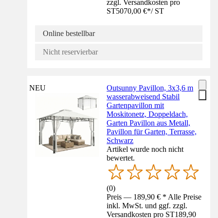
zzgl. Versandkosten pro
ST
5070,00 €
*
/
ST
Online bestellbar
Nicht reservierbar
NEU
Outsunny Pavillon, 3x3,6 m
wasserabweisend Stabil
Gartenpavillon mit
Moskitonetz, Doppeldach,
Garten Pavillon aus Metall,
Pavillon für Garten, Terrasse,
Schwarz
Artikel wurde noch nicht
bewertet.
(
0
)
Preis — 189,90 € * Alle Preise
inkl. MwSt. und ggf. zzgl.
Versandkosten pro ST
189,90