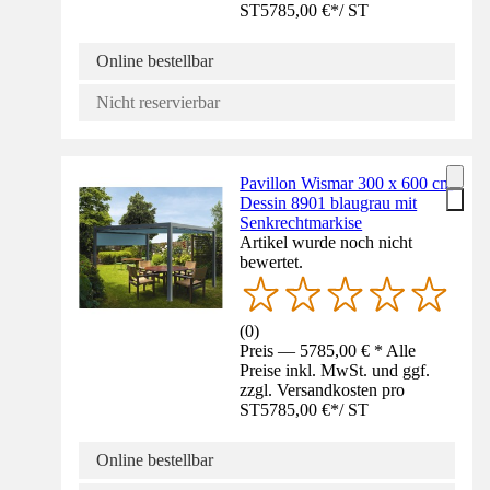
ST
5785,00 €
*
/
ST
Online bestellbar
Nicht reservierbar
Pavillon Wismar 300 x 600 cm
Dessin 8901 blaugrau mit
Senkrechtmarkise
Artikel wurde noch nicht
bewertet.
(
0
)
Preis — 5785,00 € * Alle
Preise inkl. MwSt. und ggf.
zzgl. Versandkosten pro
ST
5785,00 €
*
/
ST
Online bestellbar