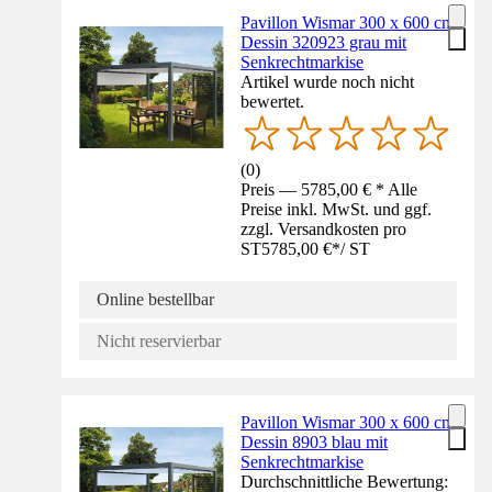
Pavillon Wismar 300 x 600 cm
Dessin 320923 grau mit
Senkrechtmarkise
Artikel wurde noch nicht
bewertet.
(
0
)
Preis — 5785,00 € * Alle
Preise inkl. MwSt. und ggf.
zzgl. Versandkosten pro
ST
5785,00 €
*
/
ST
Online bestellbar
Nicht reservierbar
Pavillon Wismar 300 x 600 cm
Dessin 8903 blau mit
Senkrechtmarkise
Durchschnittliche Bewertung: