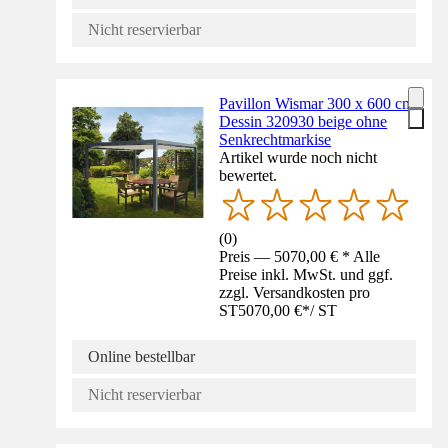
Nicht reservierbar
Pavillon Wismar 300 x 600 cm
Dessin 320930 beige ohne
Senkrechtmarkise
Artikel wurde noch nicht
bewertet.
(
0
)
Preis — 5070,00 € * Alle
Preise inkl. MwSt. und ggf.
zzgl. Versandkosten pro
ST
5070,00 €
*
/
ST
Online bestellbar
Nicht reservierbar