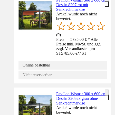
Pavillon Wismar 300 x 600 cm
Dessin 8207 rot mit
Senkrechtmarkise
Artikel wurde noch nicht
bewertet.
(
0
)
Preis — 5785,00 € * Alle
Preise inkl. MwSt. und ggf.
zzgl. Versandkosten pro
ST
5785,00 €
*
/
ST
Online bestellbar
Nicht reservierbar
Pavillon Wismar 300 x 600 cm
Dessin 320923 grau ohne
Senkrechtmarkise
Artikel wurde noch nicht
bewertet.