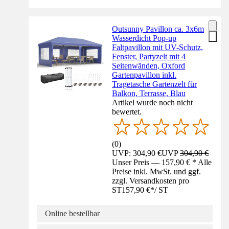
Outsunny Pavillon ca. 3x6m
Wasserdicht Pop-up
Faltpavillon mit UV-Schutz,
Fenster, Partyzelt mit 4
Seitenwänden, Oxford
Gartenpavillon inkl.
Tragetasche Gartenzelt für
Balkon, Terrasse, Blau
Artikel wurde noch nicht
bewertet.
(
0
)
UVP: 304,90 €
UVP
304,90 €
Unser Preis — 157,90 € * Alle
Preise inkl. MwSt. und ggf.
zzgl. Versandkosten pro
ST
157,90 €
*
/
ST
Online bestellbar