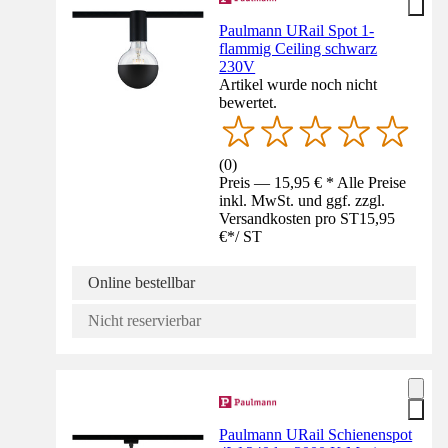
Paulmann URail Spot 1-
flammig Ceiling schwarz
230V
Artikel wurde noch nicht
bewertet.
(
0
)
Preis — 15,95 € * Alle Preise
inkl. MwSt. und ggf. zzgl.
Versandkosten pro ST
15,95
€
*
/
ST
Online bestellbar
Nicht reservierbar
Paulmann URail Schienenspot