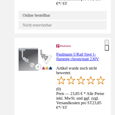
€
*
/
ST
Online bestellbar
Nicht reservierbar
Paulmann URail Spot 1-
flammig chrom/matt 230V
Artikel wurde noch nicht
bewertet.
(
0
)
Preis — 23,85 € * Alle Preise
inkl. MwSt. und ggf. zzgl.
Versandkosten pro ST
23,85
€
*
/
ST