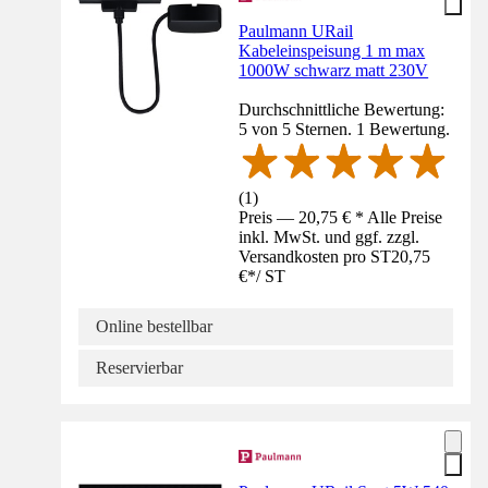
Paulmann URail
Kabeleinspeisung 1 m max
1000W schwarz matt 230V
Durchschnittliche Bewertung:
5 von 5 Sternen. 1 Bewertung.
(
1
)
Preis — 20,75 € * Alle Preise
inkl. MwSt. und ggf. zzgl.
Versandkosten pro ST
20,75
€
*
/
ST
Online bestellbar
Reservierbar