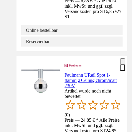
Preis — 6,85 € * Alle Preise
inkl. MwSt. und ggf. zzgl.
Versandkosten pro ST
6,85 €
*
/
ST
Online bestellbar
Reservierbar
Paulmann URail Spot 1-
flammig Ceiling chrom/matt
230V
Artikel wurde noch nicht
bewertet.
(
0
)
Preis — 24,85 € * Alle Preise
inkl. MwSt. und ggf. zzgl.
Versandkosten pro ST
24,85