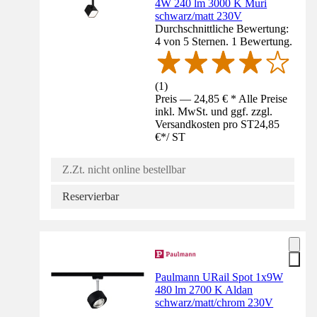
4W 240 lm 3000 K Muri
schwarz/matt 230V
Durchschnittliche Bewertung:
4 von 5 Sternen. 1 Bewertung.
(
1
)
Preis — 24,85 € * Alle Preise
inkl. MwSt. und ggf. zzgl.
Versandkosten pro ST
24,85
€
*
/
ST
Z.Zt. nicht online bestellbar
Reservierbar
Paulmann URail Spot 1x9W
480 lm 2700 K Aldan
schwarz/matt/chrom 230V