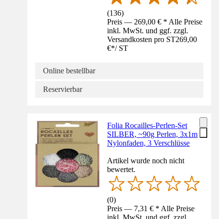
(
136
)
Preis — 269,00 € * Alle Preise
inkl. MwSt. und ggf. zzgl.
Versandkosten pro ST
269,00
€
*
/
ST
Online bestellbar
Reservierbar
Folia Rocailles-Perlen-Set
SILBER, ~90g Perlen, 3x1m
Nylonfaden, 3 Verschlüsse
Artikel wurde noch nicht
bewertet.
(
0
)
Preis — 7,31 € * Alle Preise
inkl. MwSt. und ggf. zzgl.