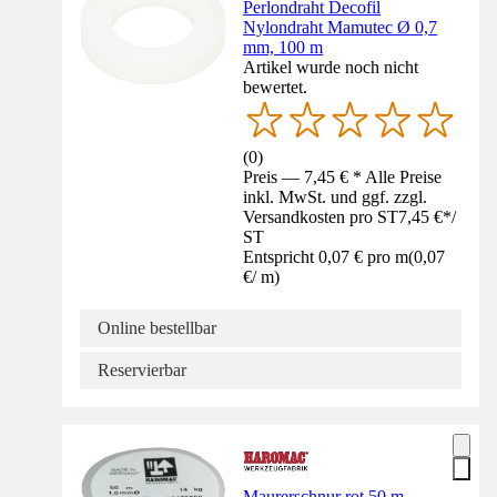
Perlondraht Decofil
Nylondraht Mamutec Ø 0,7
mm, 100 m
Artikel wurde noch nicht
bewertet.
(
0
)
Preis — 7,45 € * Alle Preise
inkl. MwSt. und ggf. zzgl.
Versandkosten pro ST
7,45 €
*
/
ST
Entspricht 0,07 € pro m
(
0,07
€
/
m
)
Online bestellbar
Reservierbar
Maurerschnur rot 50 m