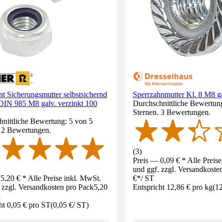
t Sicherungsmutter selbstsichernd
Sperrzahnmutter Kl. 8 M8 ga
DIN 985 M8 galv. verzinkt 100
Durchschnittliche Bewertung
Sternen. 3 Bewertungen.
nittliche Bewertung: 5 von 5
. 2 Bewertungen.
(
3
)
Preis — 0,09 € * Alle Preis
und ggf. zzgl. Versandkoste
5,20 € * Alle Preise inkl. MwSt.
€
*
/
ST
 zzgl. Versandkosten pro Pack
5,20
Entspricht 12,86 € pro kg
(
12
k
ht 0,05 € pro ST
(
0,05 €
/
ST
)