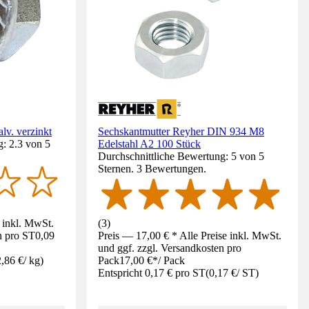
lv. verzinkt
Sechskantmutter Reyher DIN 934 M8
: 2.3 von 5
Edelstahl A2 100 Stück
Durchschnittliche Bewertung: 5 von 5
Sternen. 3 Bewertungen.
e inkl. MwSt.
(
3
)
n pro ST
0,09
Preis — 17,00 € * Alle Preise inkl. MwSt.
und ggf. zzgl. Versandkosten pro
,86 €
/
kg
)
Pack
17,00 €
*
/
Pack
Entspricht 0,17 € pro ST
(
0,17 €
/
ST
)