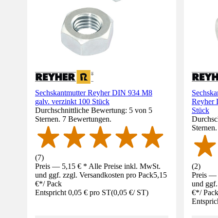
Sechskantmutter Reyher DIN 934 M8
Sechskan
galv. verzinkt 100 Stück
Reyher 
Durchschnittliche Bewertung: 5 von 5
Stück
Sternen. 7 Bewertungen.
Durchsch
Sternen
(
7
)
Preis — 5,15 € * Alle Preise inkl. MwSt.
(
2
)
und ggf. zzgl. Versandkosten pro Pack
5,15
Preis — 
€
*
/
Pack
und ggf.
Entspricht 0,05 € pro ST
(
0,05 €
/
ST
)
€
*
/
Pac
Entspric