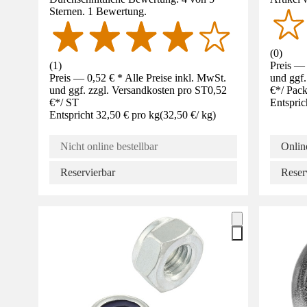
Sternen. 1 Bewertung.
(
0
)
(
1
)
Preis — 
Preis — 0,52 € * Alle Preise inkl. MwSt.
und ggf.
und ggf. zzgl. Versandkosten pro ST
0,52
€
*
/
Pac
€
*
/
ST
Entspric
Entspricht 32,50 € pro kg
(
32,50 €
/
kg
)
Nicht online bestellbar
Online
Reservierbar
Reser