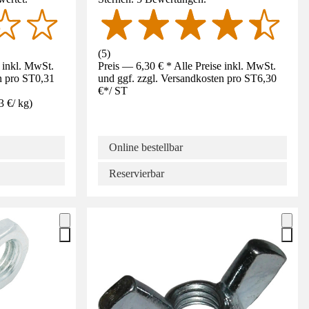
(
5
)
e inkl. MwSt.
Preis — 6,30 € * Alle Preise inkl. MwSt.
n pro ST
0,31
und ggf. zzgl. Versandkosten pro ST
6,30
€
*
/
ST
3 €
/
kg
)
Online bestellbar
Reservierbar