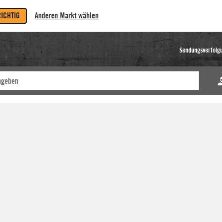
RICHTIG
Anderen Markt wählen
Sendungsverfolg