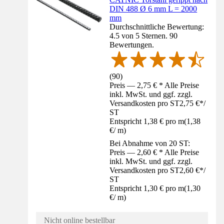
DIN 488 Ø 6 mm L = 2000
mm
Durchschnittliche Bewertung:
4.5 von 5 Sternen. 90
Bewertungen.
(
90
)
Preis — 2,75 € * Alle Preise
inkl. MwSt. und ggf. zzgl.
Versandkosten pro ST
2,75 €
*
/
ST
Entspricht 1,38 € pro m
(
1,38
€
/
m
)
Bei Abnahme von 20 ST:
Preis — 2,60 € * Alle Preise
inkl. MwSt. und ggf. zzgl.
Versandkosten pro ST
2,60 €
*
/
ST
Entspricht 1,30 € pro m
(
1,30
€
/
m
)
Nicht online bestellbar