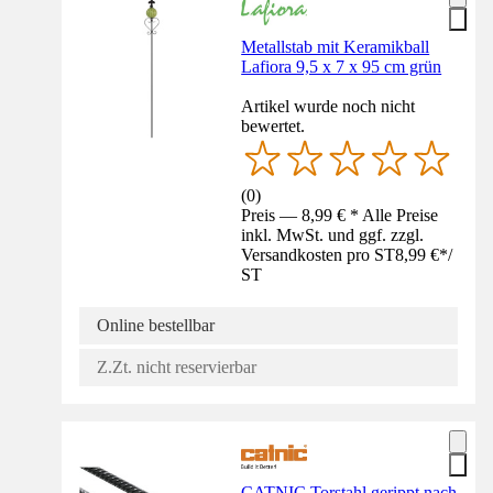
Metallstab mit Keramikball
Lafiora 9,5 x 7 x 95 cm grün
Artikel wurde noch nicht
bewertet.
(
0
)
Preis — 8,99 € * Alle Preise
inkl. MwSt. und ggf. zzgl.
Versandkosten pro ST
8,99 €
*
/
ST
Online bestellbar
Z.Zt. nicht reservierbar
CATNIC Torstahl gerippt nach