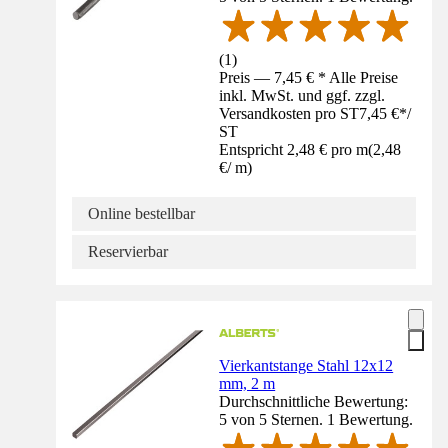
(
1
)
Preis — 7,45 € * Alle Preise
inkl. MwSt. und ggf. zzgl.
Versandkosten pro ST
7,45 €
*
/
ST
Entspricht 2,48 € pro m
(
2,48
€
/
m
)
Online bestellbar
Reservierbar
Vierkantstange Stahl 12x12
mm, 2 m
Durchschnittliche Bewertung:
5 von 5 Sternen. 1 Bewertung.