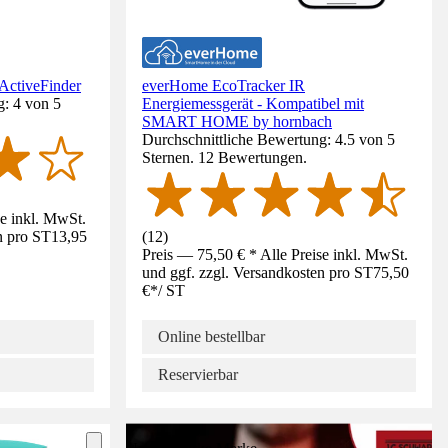
 ActiveFinder
everHome EcoTracker IR
g: 4 von 5
Energiemessgerät - Kompatibel mit
SMART HOME by hornbach
Durchschnittliche Bewertung: 4.5 von 5
Sternen. 12 Bewertungen.
se inkl. MwSt.
n pro ST
13,95
(
12
)
Preis — 75,50 € * Alle Preise inkl. MwSt.
und ggf. zzgl. Versandkosten pro ST
75,50
€
*
/
ST
Online bestellbar
Reservierbar