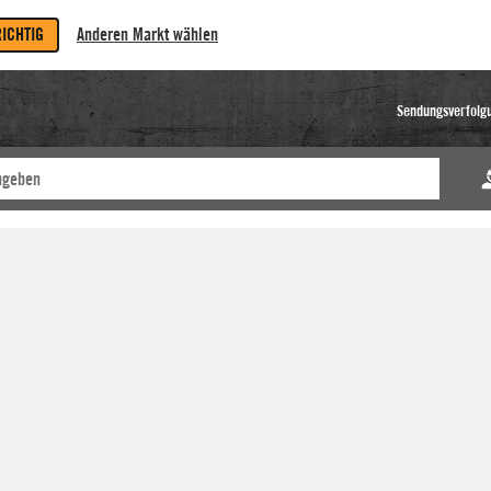
RICHTIG
Anderen Markt wählen
Sendungsverfolg