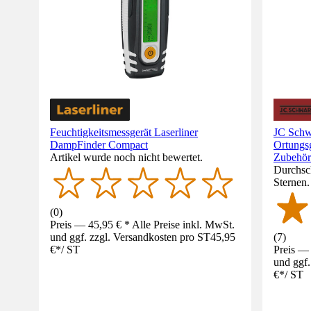
Feuchtigkeitsmessgerät Laserliner
JC Schw
DampFinder Compact
Ortungsg
Artikel wurde noch nicht bewertet.
Zubehör
Durchsch
Sternen
(
0
)
Preis — 45,95 € * Alle Preise inkl. MwSt.
und ggf. zzgl. Versandkosten pro ST
45,95
(
7
)
€
*
/
ST
Preis — 
und ggf.
€
*
/
ST