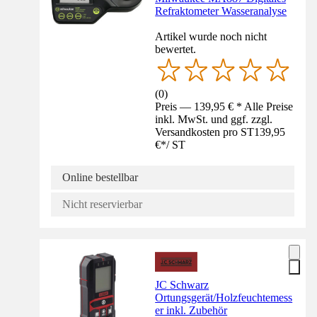
Refraktometer Wasseranalyse
Artikel wurde noch nicht
bewertet.
(
0
)
Preis — 139,95 € * Alle Preise
inkl. MwSt. und ggf. zzgl.
Versandkosten pro ST
139,95
€
*
/
ST
Online bestellbar
Nicht reservierbar
JC Schwarz
Ortungsgerät/Holzfeuchtemess
er inkl. Zubehör