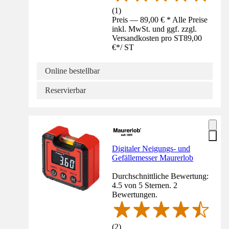
(
1
)
Preis — 89,00 € * Alle Preise
inkl. MwSt. und ggf. zzgl.
Versandkosten pro ST
89,00
€
*
/
ST
Online bestellbar
Reservierbar
Digitaler Neigungs- und
Gefällemesser Maurerlob
Durchschnittliche Bewertung:
4.5 von 5 Sternen. 2
Bewertungen.
(
2
)