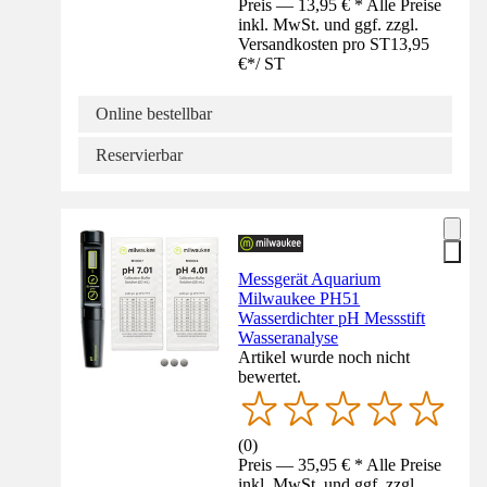
Preis — 13,95 € * Alle Preise
inkl. MwSt. und ggf. zzgl.
Versandkosten pro ST
13,95
€
*
/
ST
Online bestellbar
Reservierbar
Messgerät Aquarium
Milwaukee PH51
Wasserdichter pH Messstift
Wasseranalyse
Artikel wurde noch nicht
bewertet.
(
0
)
Preis — 35,95 € * Alle Preise
inkl. MwSt. und ggf. zzgl.