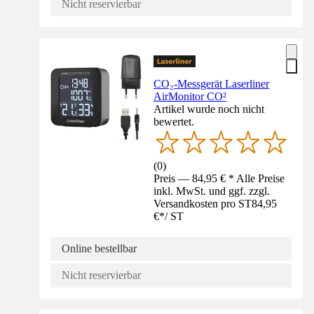
Nicht reservierbar
CO₂-Messgerät Laserliner
AirMonitor CO²
Artikel wurde noch nicht
bewertet.
(
0
)
Preis — 84,95 € * Alle Preise
inkl. MwSt. und ggf. zzgl.
Versandkosten pro ST
84,95
€
*
/
ST
Online bestellbar
Nicht reservierbar