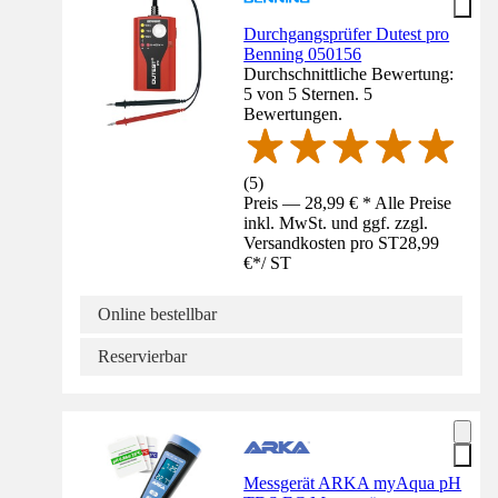
Durchgangsprüfer Dutest pro
Benning 050156
Durchschnittliche Bewertung:
5 von 5 Sternen. 5
Bewertungen.
(
5
)
Preis — 28,99 € * Alle Preise
inkl. MwSt. und ggf. zzgl.
Versandkosten pro ST
28,99
€
*
/
ST
Online bestellbar
Reservierbar
Messgerät ARKA myAqua pH