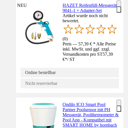
NEU
HAZET Reifenfüll-Messgerät
9041-1 + Adapter-Set
Artikel wurde noch nicht
bewertet.
(
0
)
Preis — 57,39 € * Alle Preise
inkl. MwSt. und ggf. zzgl.
Versandkosten pro ST
57,39
€
*
/
ST
Online bestellbar
Nicht reservierbar
Ondilo ICO Smart Pool
Partner Poolsensor mit PH
Messgerät, Poolthermometer &
Pool App - Kompatibel mit
SMART HOME by hornbach