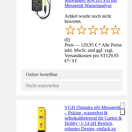
Milwaukee MW101 Pro pH
Messgerät Wasseranalyse
Artikel wurde noch nicht
bewertet.
(
0
)
Preis — 129,95 € * Alle Preise
inkl. MwSt. und ggf. zzgl.
Versandkosten pro ST
129,95
€
*
/
ST
Online bestellbar
Nicht reservierbar
VGH Digitales pH-Messgerät
– Präzise, wasserfest &
selbstkalibrierend für Garten &
Hobby | 1-14 pH Bereich,
robustes Design, einfach zu