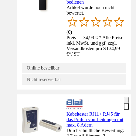
bedienen
Artikel wurde noch nicht
bewertet.
(
0
)
Preis — 34,99 € * Alle Preise
inkl. MwSt. und ggf. zzgl.
Versandkosten pro ST
34,99
€
*
/
ST
Online bestellbar
Nicht reservierbar
Kabeltester RJ11+ RJ45 für
das Prüfen von Leitungen mit
max. 8 Adern
Durchschnittliche Bewertung:
3.7 von 5 Sternen. 3