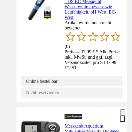
TDS EC Messgerät
Wasserwerte messen, wie
Leitfähigkeit, pH Wert, EC-
Wert
Artikel wurde noch nicht
bewertet.
(
0
)
Preis — 37,99 € * Alle Preise
inkl. MwSt. und ggf. zzgl.
Versandkosten pro ST
37,99
€
*
/
ST
Online bestellbar
Nicht reservierbar
Messgerät Aquarium
Milwaukee MA887 Digitales