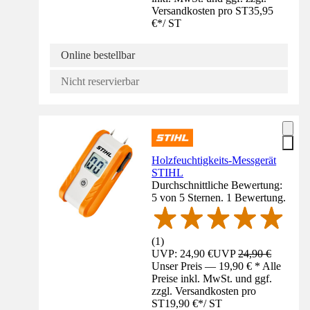
Versandkosten pro ST
35,95
€
*
/
ST
Online bestellbar
Nicht reservierbar
Holzfeuchtigkeits-Messgerät
STIHL
Durchschnittliche Bewertung:
5 von 5 Sternen. 1 Bewertung.
(
1
)
UVP: 24,90 €
UVP
24,90 €
Unser Preis — 19,90 € * Alle
Preise inkl. MwSt. und ggf.
zzgl. Versandkosten pro
ST
19,90 €
*
/
ST