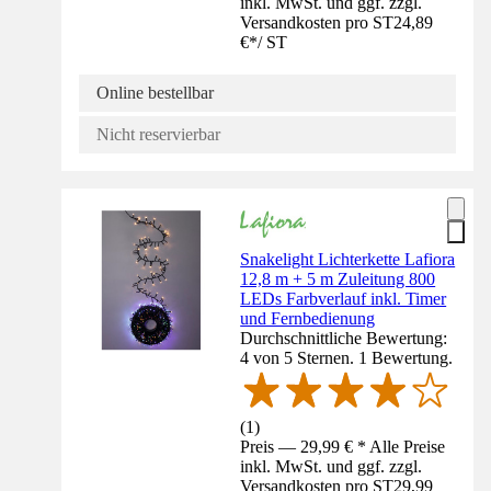
inkl. MwSt. und ggf. zzgl.
Versandkosten pro ST
24,89
€
*
/
ST
Online bestellbar
Nicht reservierbar
Snakelight Lichterkette Lafiora
12,8 m + 5 m Zuleitung 800
LEDs Farbverlauf inkl. Timer
und Fernbedienung
Durchschnittliche Bewertung:
4 von 5 Sternen. 1 Bewertung.
(
1
)
Preis — 29,99 € * Alle Preise
inkl. MwSt. und ggf. zzgl.
Versandkosten pro ST
29,99