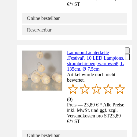
€
*
/
ST
Online bestellbar
Reservierbar
Lampion-Lichterkette
,Festival', 10 LED Lampions,
strombetrieben, warmweiß, L
135cm, Ø 7,5cm
Artikel wurde noch nicht
bewertet.
(
0
)
Preis — 23,89 € * Alle Preise
inkl. MwSt. und ggf. zzgl.
Versandkosten pro ST
23,89
€
*
/
ST
Online bestellbar