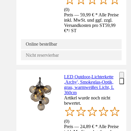
(
0
)
Preis — 59,99 € * Alle Preise
inkl. MwSt. und ggf. zzgl.
Versandkosten pro ST
59,99
€
*
/
ST
Online bestellbar
Nicht reservierbar
LED Outdoor-Lichterkette
,Archy', Smokeglas-Optik,
grau, warmweißes Licht, L
360cm
Artikel wurde noch nicht
bewertet.
(
0
)
Preis — 24,89 € * Alle Preise