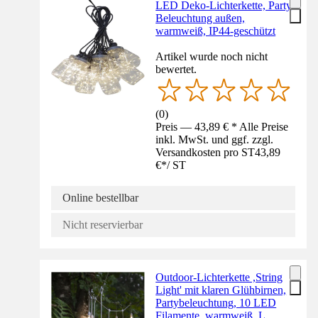
LED Deko-Lichterkette, Party
Beleuchtung außen,
warmweiß, IP44-geschützt
Artikel wurde noch nicht
bewertet.
(
0
)
Preis — 43,89 € * Alle Preise
inkl. MwSt. und ggf. zzgl.
Versandkosten pro ST
43,89
€
*
/
ST
Online bestellbar
Nicht reservierbar
Outdoor-Lichterkette ,String
Light' mit klaren Glühbirnen,
Partybeleuchtung, 10 LED
Filamente, warmweiß, L