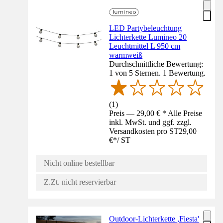
LED Partybeleuchtung
Lichterkette Lumineo 20
Leuchtmittel L 950 cm
warmweiß
Durchschnittliche Bewertung:
1 von 5 Sternen. 1 Bewertung.
(
1
)
Preis — 29,00 € * Alle Preise
inkl. MwSt. und ggf. zzgl.
Versandkosten pro ST
29,00
€
*
/
ST
Nicht online bestellbar
Z.Zt. nicht reservierbar
Outdoor-Lichterkette ,Fiesta'