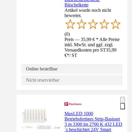
Büschelkette
Artikel wurde noch nicht
bewertet.
(
0
)
Preis — 35,99 € * Alle Preise
inkl. MwSt. und ggf. zzgl.
Versandkosten pro ST
35,99
€
*
/
ST
Online bestellbar
Nicht reservierbar
MaxLED 1000
Betriebsfertiges Strip-Basisset
3 m 3300 lm 2700 K 432 LED
´s beschichtet 24V Smart