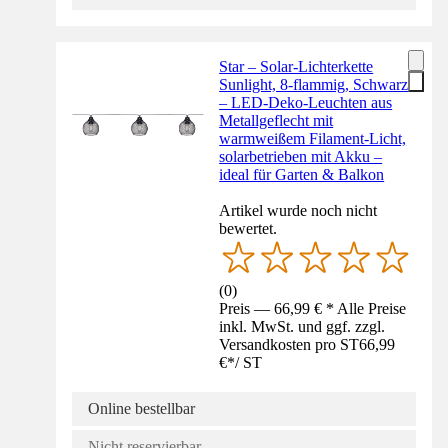
Star – Solar-Lichterkette
Sunlight, 8-flammig, Schwarz
– LED-Deko-Leuchten aus
Metallgeflecht mit
warmweißem Filament-Licht,
solarbetrieben mit Akku –
ideal für Garten & Balkon
Artikel wurde noch nicht
bewertet.
(
0
)
Preis — 66,99 € * Alle Preise
inkl. MwSt. und ggf. zzgl.
Versandkosten pro ST
66,99
€
*
/
ST
Online bestellbar
Nicht reservierbar