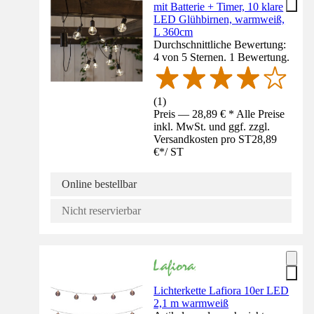
mit Batterie + Timer, 10 klare
LED Glühbirnen, warmweiß,
L 360cm
Durchschnittliche Bewertung:
4 von 5 Sternen. 1 Bewertung.
(
1
)
Preis — 28,89 € * Alle Preise
inkl. MwSt. und ggf. zzgl.
Versandkosten pro ST
28,89
€
*
/
ST
Online bestellbar
Nicht reservierbar
Lichterkette Lafiora 10er LED
2,1 m warmweiß