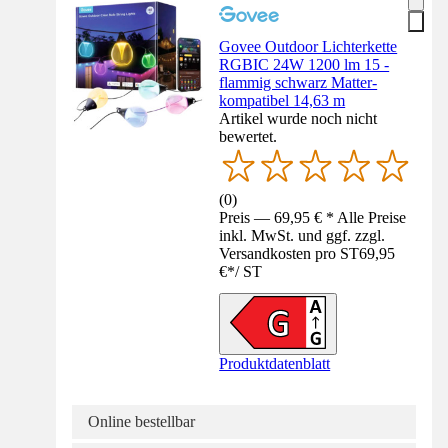
Govee Outdoor Lichterkette
RGBIC 24W 1200 lm 15 -
flammig schwarz Matter-
kompatibel 14,63 m
Artikel wurde noch nicht
bewertet.
(
0
)
Preis — 69,95 € * Alle Preise
inkl. MwSt. und ggf. zzgl.
Versandkosten pro ST
69,95
€
*
/
ST
Produktdatenblatt
Online bestellbar