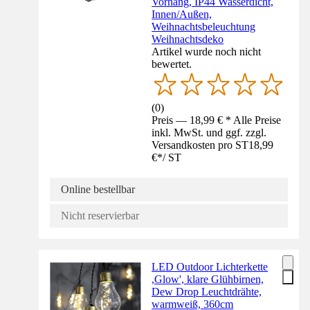
Vorhang, IP44 Wasserdicht,
Innen/Außen,
Weihnachtsbeleuchtung
Weihnachtsdeko
Artikel wurde noch nicht
bewertet.
(
0
)
Preis — 18,99 € * Alle Preise
inkl. MwSt. und ggf. zzgl.
Versandkosten pro ST
18,99
€
*
/
ST
Online bestellbar
Nicht reservierbar
LED Outdoor Lichterkette
,Glow', klare Glühbirnen,
Dew Drop Leuchtdrähte,
warmweiß, 360cm