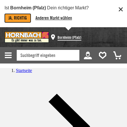
Ist
Bornheim (Pfalz)
Dein richtiger Markt?
JA, RICHTIG
Anderen Markt wählen
Bornheim (Pfalz)
Startseite