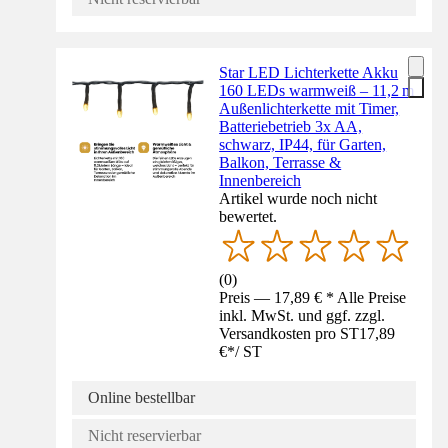
Star LED Lichterkette Akku
160 LEDs warmweiß – 11,2 m
Außenlichterkette mit Timer,
Batteriebetrieb 3x AA,
schwarz, IP44, für Garten,
Balkon, Terrasse &
Innenbereich
Artikel wurde noch nicht
bewertet.
(
0
)
Preis — 17,89 € * Alle Preise
inkl. MwSt. und ggf. zzgl.
Versandkosten pro ST
17,89
€
*
/
ST
Online bestellbar
Nicht reservierbar