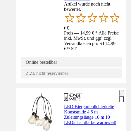
Artikel wurde noch nicht
bewertet.
(
0
)
Preis — 14,99 € * Alle Preise
inkl. MwSt. und ggf. zzgl.
Versandkosten pro ST
14,99
€
*
/
ST
Online bestellbar
Z.Zt. nicht reservierbar
LED Biergartenlichterkette
Konstsmide 4,5 m +
Zuleitungslänge 10 m 10
LEDs Lichtfarbe warmweiß