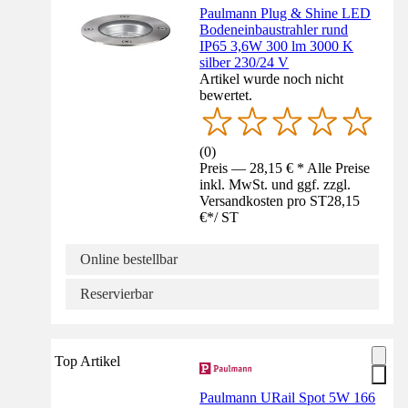
Paulmann Plug & Shine LED
Bodeneinbaustrahler rund
IP65 3,6W 300 lm 3000 K
silber 230/24 V
Artikel wurde noch nicht
bewertet.
(
0
)
Preis — 28,15 € * Alle Preise
inkl. MwSt. und ggf. zzgl.
Versandkosten pro ST
28,15
€
*
/
ST
Online bestellbar
Reservierbar
Top Artikel
Paulmann URail Spot 5W 166