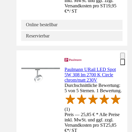
inkl. MwSt. und ggf. zzgl.
Versandkosten pro ST
19,95
€
*
/
ST
Online bestellbar
Reservierbar
Paulmann URail LED Spot
5W 308 lm 2700 K Circle
chrom/matt 230V
Durchschnittliche Bewertung:
5 von 5 Sternen. 1 Bewertung.
(
1
)
Preis — 25,85 € * Alle Preise
inkl. MwSt. und ggf. zzgl.
Versandkosten pro ST
25,85
€
*
/
ST