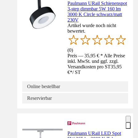
Paulmann URail Schienenspot
3-step dimmbar 5W 160 lm
3000 K Circle schwarz/matt
230V
Artikel wurde noch nicht
bewertet.
(
0
)
Preis — 35,95 € * Alle Preise
inkl. MwSt. und ggf. zzgl.
Versandkosten pro ST
35,95
€
*
/
ST
Online bestellbar
Reservierbar
Paulmann URail LED Spot