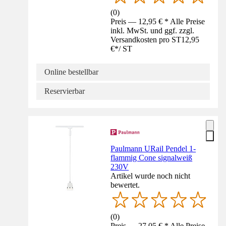
(
0
)
Preis — 12,95 € * Alle Preise
inkl. MwSt. und ggf. zzgl.
Versandkosten pro ST
12,95
€
*
/
ST
Online bestellbar
Reservierbar
Paulmann URail Pendel 1-
flammig Cone signalweiß
230V
Artikel wurde noch nicht
bewertet.
(
0
)
Preis — 27,05 € * Alle Preise