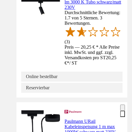
lm 3000 K Tubo schwarz/matt
230V
Durchschnittliche Bewertung:
1.7 von 5 Sternen. 3
Bewertungen.
(
3
)
Preis — 20,25 € * Alle Preise
inkl. MwSt. und ggf. zzgl.
Versandkosten pro ST
20,25
€
*
/
ST
Online bestellbar
Reservierbar
Paulmann URail
Kabeleinspeisung 1 m max
1000W schwarz matt 230V