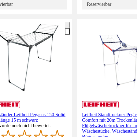
vierbar
Reservierbar
änder Leifheit Pegasus 150 Solid
Leifheit Standtrockner Pega
länge 15 m schwarz
Comfort mit 20m Trockenlä
wurde noch nicht bewertet.
Flügelwäschetrockner für la
Wäschestücke, Wäscheständ
Bügelstangen