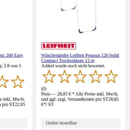
sic 200 Easy
Wäscheständer Leifheit Pegasus 120 Solid
Compact Trockenlänge 12 m
: 2.8 von 5
Artikel wurde noch nicht bewertet.
(
0
)
Preis — 28,85 € * Alle Preise inkl. MwSt.
se inkl. MwSt.
und ggf. zzgl. Versandkosten pro ST
28,85
n pro ST
22,95
€
*
/
ST
Online bestellbar