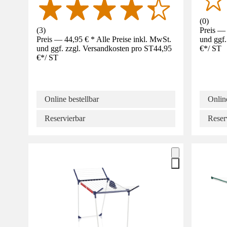
(
0
)
(
3
)
Preis — 
Preis — 44,95 € * Alle Preise inkl. MwSt.
und ggf.
und ggf. zzgl. Versandkosten pro ST
44,95
€
*
/
ST
€
*
/
ST
Online bestellbar
Online
Reservierbar
Reser