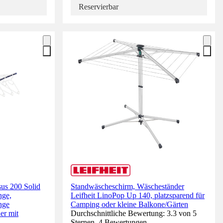
Reservierbar
sus 200 Solid
Standwäscheschirm, Wäscheständer
nge,
Leifheit LinoPop Up 140, platzsparend für
nge
Camping oder kleine Balkone/Gärten
er mit
Durchschnittliche Bewertung: 3.3 von 5
Sternen. 4 Bewertungen.