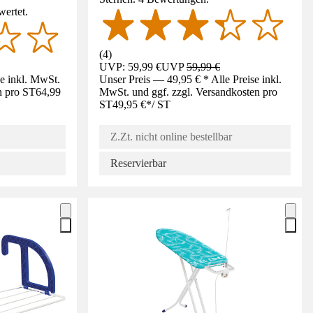
wertet.
(
4
)
UVP: 59,99 €
UVP
59,99 €
se inkl. MwSt.
Unser Preis — 49,95 € * Alle Preise inkl.
n pro ST
64,99
MwSt. und ggf. zzgl. Versandkosten pro
ST
49,95 €
*
/
ST
Z.Zt. nicht online bestellbar
Reservierbar