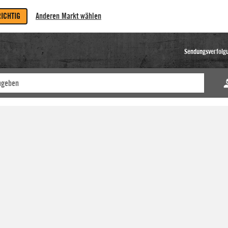
RICHTIG
Anderen Markt wählen
Sendungsverfolg