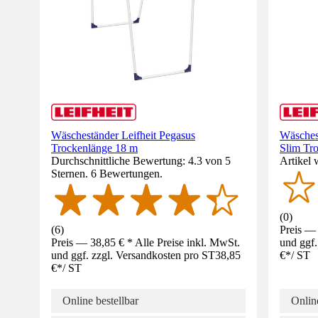
Wäscheständer Leifheit Pegasus
Wäsches
Trockenlänge 18 m
Slim Tr
Durchschnittliche Bewertung: 4.3 von 5
Artikel 
Sternen. 6 Bewertungen.
(
0
)
(
6
)
Preis — 
Preis — 38,85 € * Alle Preise inkl. MwSt.
und ggf.
und ggf. zzgl. Versandkosten pro ST
38,85
€
*
/
ST
€
*
/
ST
Online bestellbar
Online