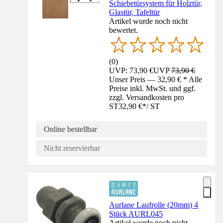
Schiebetürsystem für Holztür,
Glastür, Tafeltür
Artikel wurde noch nicht
bewertet.
(
0
)
UVP: 73,90 €
UVP
73,90 €
Unser Preis — 32,90 € * Alle
Preise inkl. MwSt. und ggf.
zzgl. Versandkosten pro
ST
32,90 €
*
/
ST
Online bestellbar
Nicht reservierbar
Aurlane Laufrolle (20mm) 4
Stück AURL045
Artikel wurde noch nicht