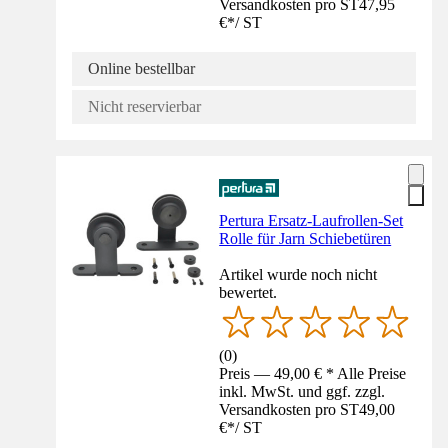
Versandkosten pro ST
47,95
€
*
/
ST
Online bestellbar
Nicht reservierbar
Pertura Ersatz-Laufrollen-Set
Rolle für Jarn Schiebetüren
Artikel wurde noch nicht
bewertet.
(
0
)
Preis — 49,00 € * Alle Preise
inkl. MwSt. und ggf. zzgl.
Versandkosten pro ST
49,00
€
*
/
ST