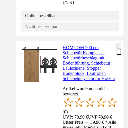
€
*
/
ST
Online bestellbar
Nicht reservierbar
HOMCOM 200 cm
Schiebetür Komplettset
Schiebetürbeschlag mit
Bodenführung, Schiebetür
Laufschiene, Stopper,
Bodenblock, Laufrollen
Schiebetürsystem für Holztür
Artikel wurde noch nicht
bewertet.
(
0
)
UVP: 78,90 €
UVP
78,90 €
Unser Preis — 39,90 € * Alle
Preise inkl. MwSt. und ggf.