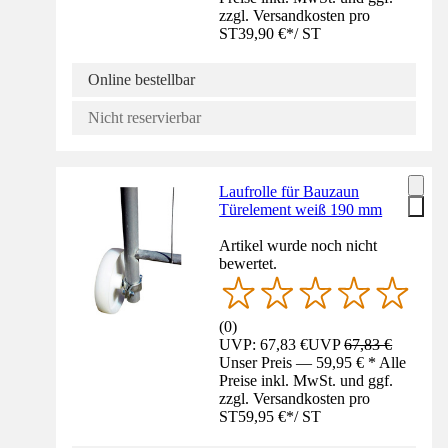
zzgl. Versandkosten pro
ST
39,90 €
*
/
ST
Online bestellbar
Nicht reservierbar
Laufrolle für Bauzaun
Türelement weiß 190 mm
Artikel wurde noch nicht
bewertet.
(
0
)
UVP: 67,83 €
UVP
67,83 €
Unser Preis — 59,95 € * Alle
Preise inkl. MwSt. und ggf.
zzgl. Versandkosten pro
ST
59,95 €
*
/
ST