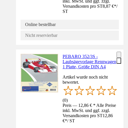
inkl. MwSt. und ggf. zzgl.
Versandkosten pro ST
8,87 €
*
/
ST
Online bestellbar
Nicht reservierbar
PEBARO 352/3S -
Laubsägevorlage Rennwagen,
1 Platte, Größe DIN A4
Artikel wurde noch nicht
bewertet.
(
0
)
Preis — 12,86 € * Alle Preise
inkl. MwSt. und ggf. zzgl.
Versandkosten pro ST
12,86
€
*
/
ST