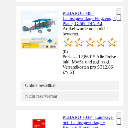
PEBARO 344S -
Laubsägevorlage Flugzeug, 1
Platte, Größe DIN A4
Artikel wurde noch nicht
bewertet.
(
0
)
Preis — 12,86 € * Alle Preise
inkl. MwSt. und ggf. zzgl.
Versandkosten pro ST
12,86
€
*
/
ST
Online bestellbar
Nicht reservierbar
PEBARO 703P - Laubsäge-
Set: Laubsägevorlage +
Kunststoffbrettchen