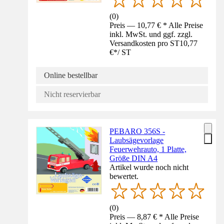
(
0
)
Preis — 10,77 € * Alle Preise
inkl. MwSt. und ggf. zzgl.
Versandkosten pro ST
10,77
€
*
/
ST
Online bestellbar
Nicht reservierbar
PEBARO 356S -
Laubsägevorlage
Feuerwehrauto, 1 Platte,
Größe DIN A4
Artikel wurde noch nicht
bewertet.
(
0
)
Preis — 8,87 € * Alle Preise