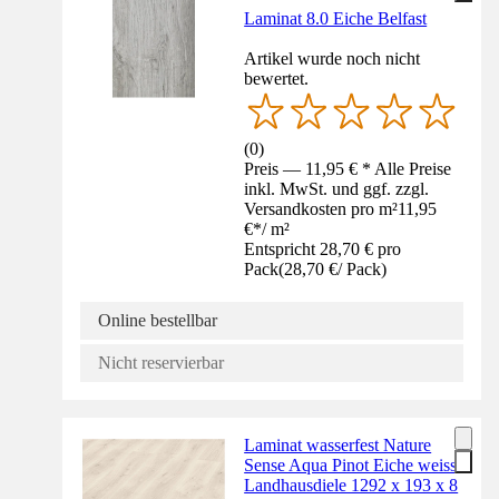
Laminat 8.0 Eiche Belfast
Artikel wurde noch nicht
bewertet.
(
0
)
Preis — 11,95 € * Alle Preise
inkl. MwSt. und ggf. zzgl.
Versandkosten pro m²
11,95
€
*
/
m²
Entspricht 28,70 € pro
Pack
(
28,70 €
/
Pack
)
Online bestellbar
Nicht reservierbar
Laminat wasserfest Nature
Sense Aqua Pinot Eiche weiss
Landhausdiele 1292 x 193 x 8