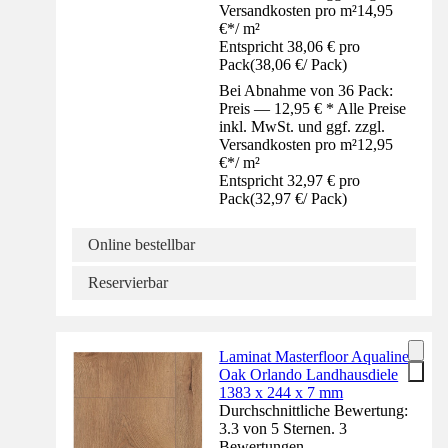
Versandkosten pro m²
14,95
€
*
/
m²
Entspricht 38,06 € pro
Pack
(
38,06 €
/
Pack
)
Bei Abnahme von 36 Pack:
Preis — 12,95 € * Alle Preise
inkl. MwSt. und ggf. zzgl.
Versandkosten pro m²
12,95
€
*
/
m²
Entspricht 32,97 € pro
Pack
(
32,97 €
/
Pack
)
Online bestellbar
Reservierbar
Laminat Masterfloor Aqualine
Oak Orlando Landhausdiele
1383 x 244 x 7 mm
Durchschnittliche Bewertung:
3.3 von 5 Sternen. 3
Bewertungen.