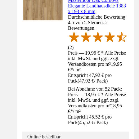
Masterfloor Oak Cordova
Elegante Landhausdiele 1383
x 193 x 8 mm
Durchschnittliche Bewertung:
4.5 von 5 Sternen. 2
Bewertungen.
(
2
)
Preis — 19,95 € * Alle Preise
inkl. MwSt. und ggf. zzgl.
Versandkosten pro m²
19,95
€
*
/
m²
Entspricht 47,92 € pro
Pack
(
47,92 €
/
Pack
)
Bei Abnahme von 52 Pack:
Preis — 18,95 € * Alle Preise
inkl. MwSt. und ggf. zzgl.
Versandkosten pro m²
18,95
€
*
/
m²
Entspricht 45,52 € pro
Pack
(
45,52 €
/
Pack
)
Online bestellbar