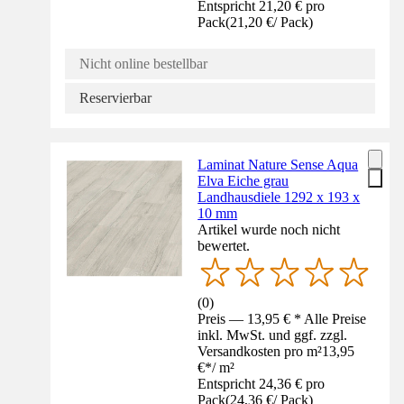
Entspricht 21,20 € pro
Pack
(
21,20 €
/
Pack
)
Nicht online bestellbar
Reservierbar
Laminat Nature Sense Aqua
Elva Eiche grau
Landhausdiele 1292 x 193 x
10 mm
Artikel wurde noch nicht
bewertet.
(
0
)
Preis — 13,95 € * Alle Preise
inkl. MwSt. und ggf. zzgl.
Versandkosten pro m²
13,95
€
*
/
m²
Entspricht 24,36 € pro
Pack
(
24,36 €
/
Pack
)