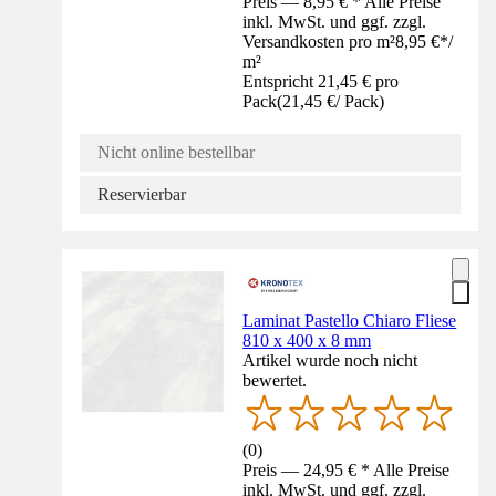
Preis — 8,95 € * Alle Preise
inkl. MwSt. und ggf. zzgl.
Versandkosten pro m²
8,95 €
*
/
m²
Entspricht 21,45 € pro
Pack
(
21,45 €
/
Pack
)
Nicht online bestellbar
Reservierbar
Laminat Pastello Chiaro Fliese
810 x 400 x 8 mm
Artikel wurde noch nicht
bewertet.
(
0
)
Preis — 24,95 € * Alle Preise
inkl. MwSt. und ggf. zzgl.