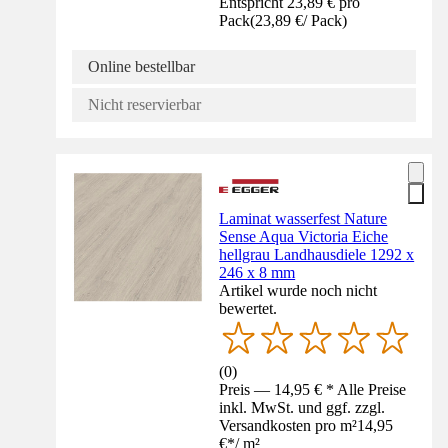
Entspricht 23,89 € pro
Pack
(
23,89 €
/
Pack
)
Online bestellbar
Nicht reservierbar
Laminat wasserfest Nature
Sense Aqua Victoria Eiche
hellgrau Landhausdiele 1292 x
246 x 8 mm
Artikel wurde noch nicht
bewertet.
(
0
)
Preis — 14,95 € * Alle Preise
inkl. MwSt. und ggf. zzgl.
Versandkosten pro m²
14,95
€
*
/
m²