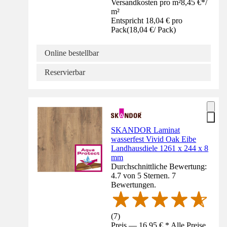
Versandkosten pro m²
8,45 €
*
/
m²
Entspricht 18,04 € pro
Pack
(
18,04 €
/
Pack
)
Online bestellbar
Reservierbar
SKANDOR Laminat
wasserfest Vivid Oak Eibe
Landhausdiele 1261 x 244 x 8
mm
Durchschnittliche Bewertung:
4.7 von 5 Sternen. 7
Bewertungen.
(
7
)
Preis — 16,95 € * Alle Preise