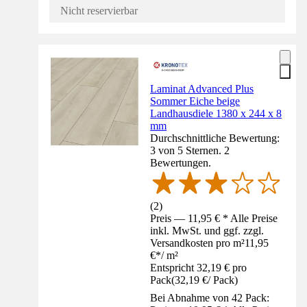
Nicht reservierbar
Laminat Advanced Plus
Sommer Eiche beige
Landhausdiele 1380 x 244 x 8
mm
Durchschnittliche Bewertung:
3 von 5 Sternen. 2
Bewertungen.
(
2
)
Preis — 11,95 € * Alle Preise
inkl. MwSt. und ggf. zzgl.
Versandkosten pro m²
11,95
€
*
/
m²
Entspricht 32,19 € pro
Pack
(
32,19 €
/
Pack
)
Bei Abnahme von 42 Pack: