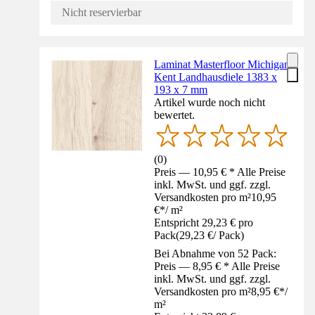
Nicht reservierbar
Laminat Masterfloor Michigan
Kent Landhausdiele 1383 x
193 x 7 mm
Artikel wurde noch nicht
bewertet.
(
0
)
Preis — 10,95 € * Alle Preise
inkl. MwSt. und ggf. zzgl.
Versandkosten pro m²
10,95
€
*
/
m²
Entspricht 29,23 € pro
Pack
(
29,23 €
/
Pack
)
Bei Abnahme von 52 Pack:
Preis — 8,95 € * Alle Preise
inkl. MwSt. und ggf. zzgl.
Versandkosten pro m²
8,95 €
*
/
m²