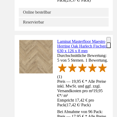
Pack
(
29,57 €
/
Pack
)
Online bestellbar
Reservierbar
Laminat Masterfloor Maestro
Herring Oak Harlech Fischgrät
630 x 126 x 8 mm
Durchschnittliche Bewertung:
5 von 5 Sternen. 1 Bewertung.
(
1
)
Preis — 19,95 € * Alle Preise
inkl. MwSt. und ggf. zzgl.
Versandkosten pro m²
19,95
€
*
/
m²
Entspricht 17,42 € pro
Pack
(
17,42 €
/
Pack
)
Bei Abnahme von 96 Pack:
Preis — 17,95 € * Alle Preise