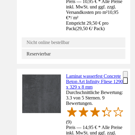
Preis — 10,95 € * Alle Preise
inkl. MwSt. und ggf. zzgl.
Versandkosten pro m²
10,95
€
*
/
m²
Entspricht 29,50 € pro
Pack
(
29,50 €
/
Pack
)
Nicht online bestellbar
Reservierbar
Laminat wasserfest Concrete
Beton Art Infinity Fliese 1290
x 329 x 8 mm
Durchschnittliche Bewertung:
3.3 von 5 Sternen. 9
Bewertungen.
(
9
)
Preis — 14,95 € * Alle Preise
inkl. MwSt. und ggf. zzgl.