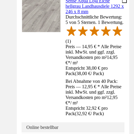
Sense Aqua Loja Eiche
hellgrau Landhausdiele 1292 x
246 x 8 mm
Durchschnittliche Bewertung:
5 von 5 Sternen. 1 Bewertung.
(
1
)
Preis — 14,95 € * Alle Preise
inkl. MwSt. und ggf. zzgl.
Versandkosten pro m²
14,95
€
*
/
m²
Entspricht 38,00 € pro
Pack
(
38,00 €
/
Pack
)
Bei Abnahme von 40 Pack:
Preis — 12,95 € * Alle Preise
inkl. MwSt. und ggf. zzgl.
Versandkosten pro m²
12,95
€
*
/
m²
Entspricht 32,92 € pro
Pack
(
32,92 €
/
Pack
)
Online bestellbar