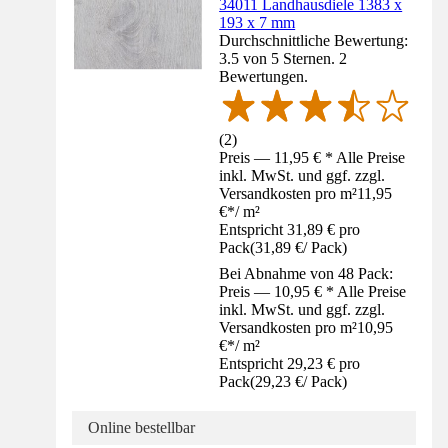
34011 Landhausdiele 1383 x
193 x 7 mm
Durchschnittliche Bewertung:
3.5 von 5 Sternen. 2
Bewertungen.
(
2
)
Preis — 11,95 € * Alle Preise
inkl. MwSt. und ggf. zzgl.
Versandkosten pro m²
11,95
€
*
/
m²
Entspricht 31,89 € pro
Pack
(
31,89 €
/
Pack
)
Bei Abnahme von 48 Pack:
Preis — 10,95 € * Alle Preise
inkl. MwSt. und ggf. zzgl.
Versandkosten pro m²
10,95
€
*
/
m²
Entspricht 29,23 € pro
Pack
(
29,23 €
/
Pack
)
Online bestellbar