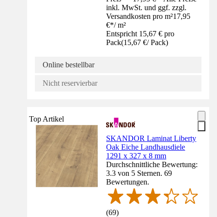
inkl. MwSt. und ggf. zzgl.
Versandkosten pro m²
17,95
€
*
/
m²
Entspricht 15,67 € pro
Pack
(
15,67 €
/
Pack
)
Online bestellbar
Nicht reservierbar
Top Artikel
SKANDOR Laminat Liberty
Oak Eiche Landhausdiele
1291 x 327 x 8 mm
Durchschnittliche Bewertung:
3.3 von 5 Sternen. 69
Bewertungen.
(
69
)