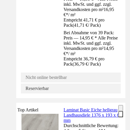
inkl. MwSt. und ggf. zzgl.
Versandkosten pro m²
16,95
€
*
/
m²
Entspricht 41,71 € pro
Pack
(
41,71 €
/
Pack
)
Bei Abnahme von 39 Pack:
Preis — 14,95 € * Alle Preise
inkl. MwSt. und ggf. zzgl.
Versandkosten pro m²
14,95
€
*
/
m²
Entspricht 36,79 € pro
Pack
(
36,79 €
/
Pack
)
Nicht online bestellbar
Reservierbar
Top Artikel
Laminat Basic Eiche hellgrau
Landhausdiele 1376 x 193 x 6
mm
Durchschnittliche Bewertung: