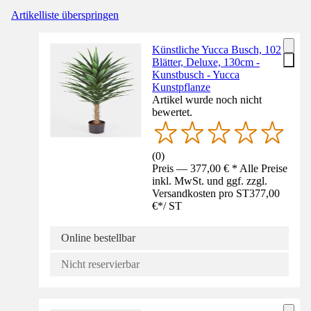
Artikelliste überspringen
Künstliche Yucca Busch, 102
Blätter, Deluxe, 130cm -
Kunstbusch - Yucca
Kunstpflanze
Artikel wurde noch nicht
bewertet.
(
0
)
Preis — 377,00 € * Alle Preise
inkl. MwSt. und ggf. zzgl.
Versandkosten pro ST
377,00
€
*
/
ST
Online bestellbar
Nicht reservierbar