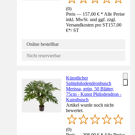
(
0
)
Preis — 157,00 € * Alle Preise
inkl. MwSt. und ggf. zzgl.
Versandkosten pro ST
157,00
€
*
/
ST
Online bestellbar
Nicht reservierbar
Künstlicher
Splitphilodendronbusch
Merissa, grün, 50 Blätter,
75cm - Kunst Philodendron -
Kunstbusch
Artikel wurde noch nicht
bewertet.
(
0
)
Preis — 208,00 € * Alle Preise