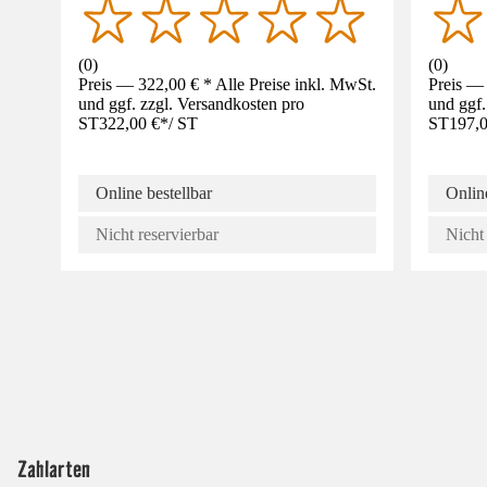
(
0
)
(
0
)
Preis — 322,00 € * Alle Preise inkl. MwSt.
Preis — 
und ggf. zzgl. Versandkosten pro
und ggf.
ST
322,00 €
*
/
ST
ST
197,0
Online bestellbar
Online
Nicht reservierbar
Nicht 
Zahlarten