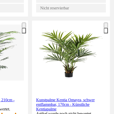
Nicht reservierbar
, 210cm -
Kunstpalme Kentia Omayra, schwer
entflammbar, 170cm - Künstliche
wertet.
Kentiapalme
Artikel wurde noch nicht bewertet.