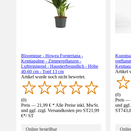
Bloomique - Howea Forsteriana -
Kunstpa
Kentiapalme - Zimmerpflanzen -
entflam
Luftreinigend - Haustierfreundlich - Höhe
Kentiap
40-60 cm - Topf 13 cm
Artikel 
Artikel wurde noch nicht bewertet.
(
0
)
(
0
)
Preis — 
Preis — 21,99 € * Alle Preise inkl. MwSt.
und ggf.
und ggf. zzgl. Versandkosten pro ST
21,99
ST
743,0
€
*
/
ST
Online bestellbar
Online