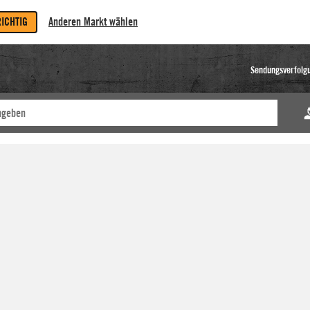
RICHTIG
Anderen Markt wählen
Sendungsverfolg