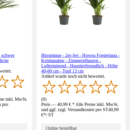
 schwer
Bloomique - 2er-Set - Howea Forsteriana -
liche
Kentiapalme - Zimmerpflanzen -
Luftreinigend - Haustierfreundlich - Höhe
wertet.
40-60 cm - Topf 13 cm
Artikel wurde noch nicht bewertet.
ise inkl. MwSt.
(
0
)
n pro
Preis — 40,99 € * Alle Preise inkl. MwSt.
und ggf. zzgl. Versandkosten pro ST
40,99
€
*
/
ST
Online bestellbar