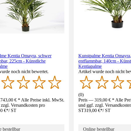
lme Kentia Omayra, schwer
Kunstpalme Kentia Omayra,
mbar, 225cm - Künstliche
entflammbar, 140cm - Künst
alme
Kentiapalme
wurde noch nicht bewertet.
Artikel wurde noch nicht be
(
0
)
743,00 € * Alle Preise inkl. MwSt.
Preis — 319,00 € * Alle Pre
 zzgl. Versandkosten pro
und ggf. zzgl. Versandkoste
0 €
*
/
ST
ST
319,00 €
*
/
ST
 bestellbar
Online bestellbar