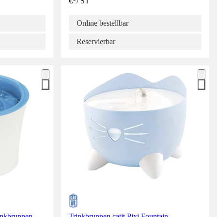
€
*
/
ST
Online bestellbar
Reservierbar
nkbrunnen,
Trinkbrunnen catit Pixi Fountain