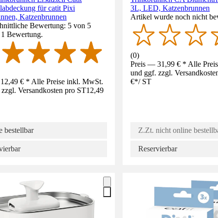
labdeckung für catit Pixi
3L, LED, Katzenbrunnen
unnen, Katzenbrunnen
Artikel wurde noch nicht be
nittliche Bewertung: 5 von 5
. 1 Bewertung.
(
0
)
Preis — 31,99 € * Alle Prei
und ggf. zzgl. Versandkoste
12,49 € * Alle Preise inkl. MwSt.
€
*
/
ST
 zzgl. Versandkosten pro ST
12,49
 bestellbar
Z.Zt. nicht online bestellb
vierbar
Reservierbar