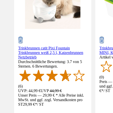
Trinkbrunnen catit Pixi Fountain
Trinkbru
Trinkbrunnen weiß 2,5 l, Katzenbrunnen
MINI, K
Netzbetrieb
Artikel 
Durchschnittliche Bewertung: 3.7 von 5
Sternen. 6 Bewertungen.
(
0
)
Preis — 
(
6
)
und ggf.
UVP: 44,99 €
UVP
44,99 €
€
*
/
ST
Unser Preis — 29,99 € * Alle Preise inkl.
MwSt. und ggf. zzgl. Versandkosten pro
ST
29,99 €
*
/
ST