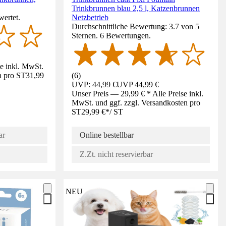
Trinkbrunnen blau 2,5 l, Katzenbrunnen
wertet.
Netzbetrieb
Durchschnittliche Bewertung: 3.7 von 5
Sternen. 6 Bewertungen.
se inkl. MwSt.
n pro ST
31,99
(
6
)
UVP: 44,99 €
UVP
44,99 €
Unser Preis — 29,99 € * Alle Preise inkl.
MwSt. und ggf. zzgl. Versandkosten pro
ST
29,99 €
*
/
ST
ar
Online bestellbar
Z.Zt. nicht reservierbar
NEU