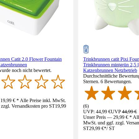
nnen Catit 2.0 Flower Fountain
Trinkbrunnen catit Pixi Foun
atzenbrunnen
Trinkbrunnen mintgrün 2,5 l
wurde noch nicht bewertet.
Katzenbrunnen Netzbetrieb
Durchschnittliche Bewertung
Sternen. 6 Bewertungen.
19,99 € * Alle Preise inkl. MwSt.
 zzgl. Versandkosten pro ST
19,99
(
6
)
UVP: 44,99 €
UVP
44,99 €
Unser Preis — 29,99 € * Alle
MwSt. und ggf. zzgl. Versa
ST
29,99 €
*
/
ST