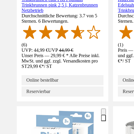
Trinkbrunnen pink 2,5 l, Katzenbrunnen
Edelstah
Netzbetrieb
Trinkbr
Durchschnittliche Bewertung: 3.7 von 5
Durchsch
Sternen. 6 Bewertungen.
Sternen
(
6
)
(
1
)
UVP: 44,99 €
UVP
44,99 €
Preis — 
Unser Preis — 29,99 € * Alle Preise inkl.
und ggf.
MwSt. und ggf. zzgl. Versandkosten pro
€
*
/
ST
ST
29,99 €
*
/
ST
Online bestellbar
Online
Reservierbar
Reser