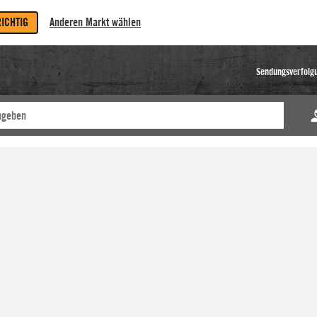
RICHTIG
Anderen Markt wählen
Sendungsverfolg