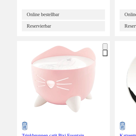
Online bestellbar
Online
Reservierbar
Reser
Trinkbrunnen catit Pixi Fountain
Katzentr