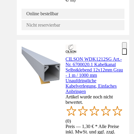
Online bestellbar
Nicht reservierbar
CILSON WDK1212SG Art.-
Nr. 6700020.1 Kabelkanal
Selbstklebend 12x12mm Grau
- 1 m / 1000 mm
Unaufdringliche
Kabelverlegung, Einfaches
Anbringen
Artikel wurde noch nicht
bewertet.
(
0
)
Preis — 1,30 € * Alle Preise
inkl. MwSt. und ggf. zzgl.