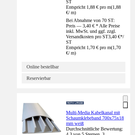
ST
Entspricht 1,88 € pro m
(
1,88
€
/
m
)
Bei Abnahme von 70 ST:
Preis — 3,40 € * Alle Preise
inkl. MwSt. und ggf. zzgl.
Versandkosten pro ST
3,40 €
*
/
ST
Entspricht 1,70 € pro m
(
1,70
€
/
m
)
Online bestellbar
Reservierbar
Multi-Media Kabelkanal mit
Schaumklebeband 700x75x18
mm weiß
Durchschnittliche Bewertung:
4.3 von 5 Sternen. 3