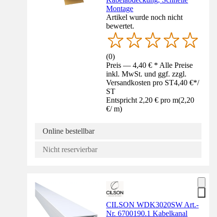
Montage
Artikel wurde noch nicht
bewertet.
(
0
)
Preis — 4,40 € * Alle Preise
inkl. MwSt. und ggf. zzgl.
Versandkosten pro ST
4,40 €
*
/
ST
Entspricht 2,20 € pro m
(
2,20
€
/
m
)
Online bestellbar
Nicht reservierbar
CILSON WDK3020SW Art.-
Nr. 6700190.1 Kabelkanal