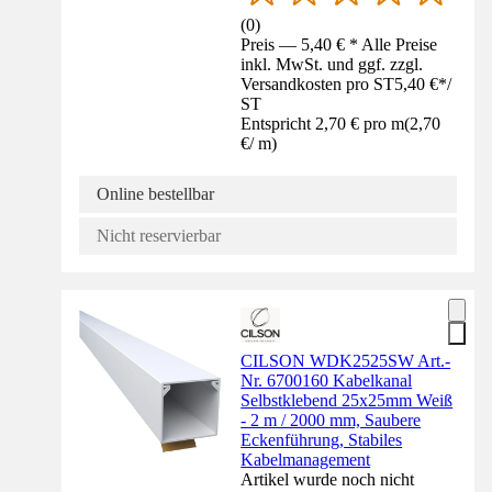
(
0
)
Preis — 5,40 € * Alle Preise
inkl. MwSt. und ggf. zzgl.
Versandkosten pro ST
5,40 €
*
/
ST
Entspricht 2,70 € pro m
(
2,70
€
/
m
)
Online bestellbar
Nicht reservierbar
CILSON WDK2525SW Art.-
Nr. 6700160 Kabelkanal
Selbstklebend 25x25mm Weiß
- 2 m / 2000 mm, Saubere
Eckenführung, Stabiles
Kabelmanagement
Artikel wurde noch nicht