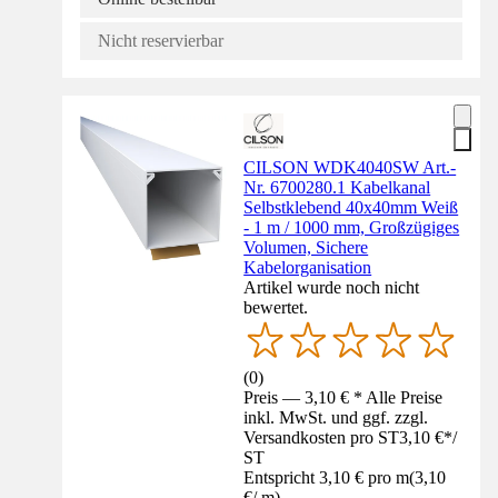
Nicht reservierbar
CILSON WDK4040SW Art.-
Nr. 6700280.1 Kabelkanal
Selbstklebend 40x40mm Weiß
- 1 m / 1000 mm, Großzügiges
Volumen, Sichere
Kabelorganisation
Artikel wurde noch nicht
bewertet.
(
0
)
Preis — 3,10 € * Alle Preise
inkl. MwSt. und ggf. zzgl.
Versandkosten pro ST
3,10 €
*
/
ST
Entspricht 3,10 € pro m
(
3,10
€
/
m
)