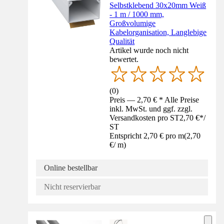
Selbstklebend 30x20mm Weiß
- 1 m / 1000 mm,
Großvolumige
Kabelorganisation, Langlebige
Qualität
Artikel wurde noch nicht
bewertet.
(
0
)
Preis — 2,70 € * Alle Preise
inkl. MwSt. und ggf. zzgl.
Versandkosten pro ST
2,70 €
*
/
ST
Entspricht 2,70 € pro m
(
2,70
€
/
m
)
Online bestellbar
Nicht reservierbar