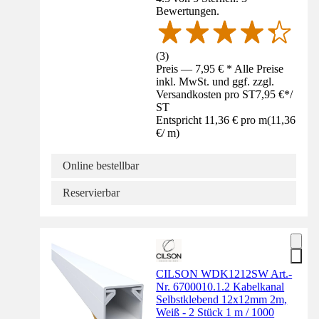
Bewertungen.
(
3
)
Preis — 7,95 € * Alle Preise
inkl. MwSt. und ggf. zzgl.
Versandkosten pro ST
7,95 €
*
/
ST
Entspricht 11,36 € pro m
(
11,36
€
/
m
)
Online bestellbar
Reservierbar
CILSON WDK1212SW Art.-
Nr. 6700010.1.2 Kabelkanal
Selbstklebend 12x12mm 2m,
Weiß - 2 Stück 1 m / 1000