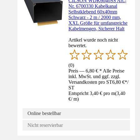
CILSON WDK6040SS Art.-
Nr. 6700330 Kabelkanal
Selbstklebend 60x40mm
Schwarz - 2 m / 2000 mm,
XXL Größe für umfangreiche
Kabelmengen, Sicherer Halt
Artikel wurde noch nicht
bewertet.
(
0
)
Preis — 6,80 € * Alle Preise
inkl. MwSt. und ggf. zzgl.
Versandkosten pro ST
6,80 €
*
/
ST
Entspricht 3,40 € pro m
(
3,40
€
/
m
)
Online bestellbar
Nicht reservierbar