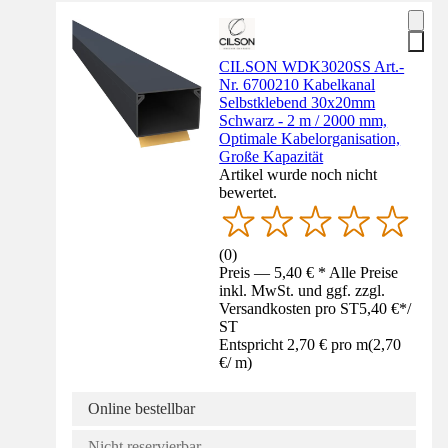
CILSON WDK3020SS Art.-
Nr. 6700210 Kabelkanal
Selbstklebend 30x20mm
Schwarz - 2 m / 2000 mm,
Optimale Kabelorganisation,
Große Kapazität
Artikel wurde noch nicht
bewertet.
(
0
)
Preis — 5,40 € * Alle Preise
inkl. MwSt. und ggf. zzgl.
Versandkosten pro ST
5,40 €
*
/
ST
Entspricht 2,70 € pro m
(
2,70
€
/
m
)
Online bestellbar
Nicht reservierbar