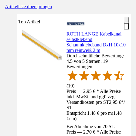
Artikelliste überspringen
Top Artikel
ROTH LANGE Kabelkanal
selbstklebend
Schaumklebeband BxH 10x10
mm reinweiß 2 m
Durchschnittliche Bewertung:
4.5 von 5 Sternen. 19
Bewertungen.
(
19
)
Preis — 2,95 € * Alle Preise
inkl. MwSt. und ggf. zzgl.
Versandkosten pro ST
2,95 €
*
/
ST
Entspricht 1,48 € pro m
(
1,48
€
/
m
)
Bei Abnahme von 70 ST:
Preis — 2,70 € * Alle Preise