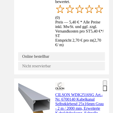
bewertet.
(
0
)
Preis — 5,40 € * Alle Preise
inkl. MwSt. und ggf. zzgl.
Versandkosten pro ST
5,40 €
*
/
ST
Entspricht 2,70 € pro m
(
2,70
€
/
m
)
Online bestellbar
Nicht reservierbar
CILSON WDK2516SG Art.-
Nr. 6700140 Kabelkanal
Selbstklebend 25x16mm Grau
- 2 m / 2000 mm, Erweiterte
Kabelabdeckung, Schnelle