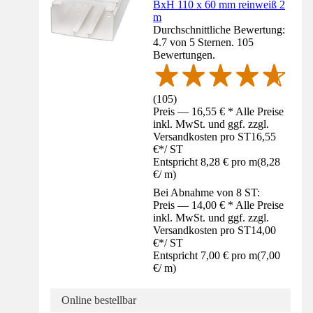
BxH 110 x 60 mm reinweiß 2
m
Durchschnittliche Bewertung:
4.7 von 5 Sternen. 105
Bewertungen.
(
105
)
Preis — 16,55 € * Alle Preise
inkl. MwSt. und ggf. zzgl.
Versandkosten pro ST
16,55
€
*
/
ST
Entspricht 8,28 € pro m
(
8,28
€
/
m
)
Bei Abnahme von 8 ST:
Preis — 14,00 € * Alle Preise
inkl. MwSt. und ggf. zzgl.
Versandkosten pro ST
14,00
€
*
/
ST
Entspricht 7,00 € pro m
(
7,00
€
/
m
)
Online bestellbar