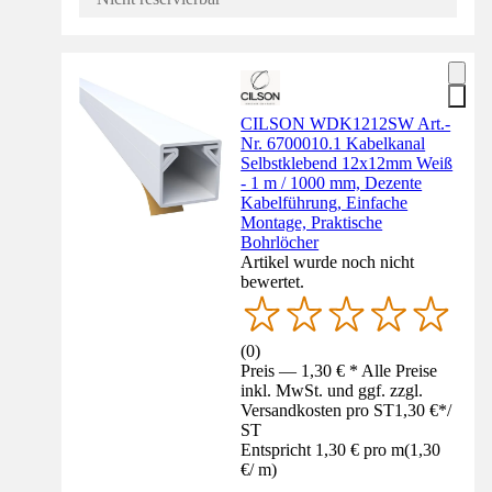
CILSON WDK1212SW Art.-
Nr. 6700010.1 Kabelkanal
Selbstklebend 12x12mm Weiß
- 1 m / 1000 mm, Dezente
Kabelführung, Einfache
Montage, Praktische
Bohrlöcher
Artikel wurde noch nicht
bewertet.
(
0
)
Preis — 1,30 € * Alle Preise
inkl. MwSt. und ggf. zzgl.
Versandkosten pro ST
1,30 €
*
/
ST
Entspricht 1,30 € pro m
(
1,30
€
/
m
)