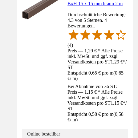
BxH 15 x 15 mm braun 2 m
Durchschnittliche Bewertung:
4.3 von 5 Sternen. 4
Bewertungen.
(
4
)
Preis — 1,29 € * Alle Preise
inkl. MwSt. und ggf. zzgl.
Versandkosten pro ST
1,29 €
*
/
ST
Entspricht 0,65 € pro m
(
0,65
€
/
m
)
Bei Abnahme von 36 ST:
Preis — 1,15 € * Alle Preise
inkl. MwSt. und ggf. zzgl.
Versandkosten pro ST
1,15 €
*
/
ST
Entspricht 0,58 € pro m
(
0,58
€
/
m
)
Online bestellbar