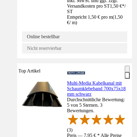
inkl. MwSt. und ggf. zzgl.
Versandkosten pro ST
1,50 €
*
/
ST
Entspricht 1,50 € pro m
(
1,50
€
/
m
)
Online bestellbar
Nicht reservierbar
Top Artikel
Multi-Media Kabelkanal mit
Schaumklebeband 700x75x18
mm schwarz
Durchschnittliche Bewertung:
5 von 5 Sternen. 3
Bewertungen.
(
3
)
Preis — 7,95 € * Alle Preise