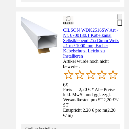
CILSON WDK2516SW Art.-
Nr. 6700130.1 Kabelkanal
Selbstklebend 25x16mm Weiß
- 1 m / 1000 mm, Breiter
Kabelschutz, Leicht zu
Installieren
Artikel wurde noch nicht
bewertet.
(
0
)
Preis — 2,20 € * Alle Preise
inkl. MwSt. und ggf. zzgl.
Versandkosten pro ST
2,20 €
*
/
ST
Entspricht 2,20 € pro m
(
2,20
€
/
m
)
Online bestellbar