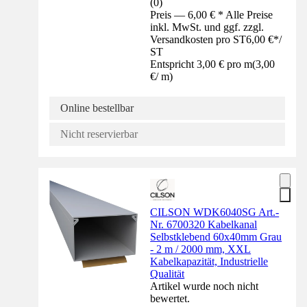
(
0
)
Preis — 6,00 € * Alle Preise
inkl. MwSt. und ggf. zzgl.
Versandkosten pro ST
6,00 €
*
/
ST
Entspricht 3,00 € pro m
(
3,00
€
/
m
)
Online bestellbar
Nicht reservierbar
CILSON WDK6040SG Art.-
Nr. 6700320 Kabelkanal
Selbstklebend 60x40mm Grau
- 2 m / 2000 mm, XXL
Kabelkapazität, Industrielle
Qualität
Artikel wurde noch nicht
bewertet.