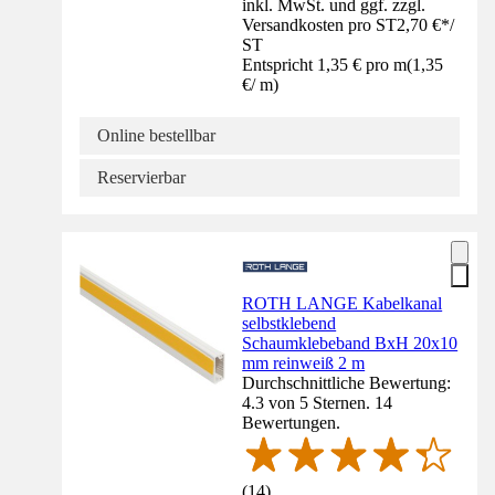
inkl. MwSt. und ggf. zzgl.
Versandkosten pro ST
2,70 €
*
/
ST
Entspricht 1,35 € pro m
(
1,35
€
/
m
)
Online bestellbar
Reservierbar
ROTH LANGE Kabelkanal
selbstklebend
Schaumklebeband BxH 20x10
mm reinweiß 2 m
Durchschnittliche Bewertung:
4.3 von 5 Sternen. 14
Bewertungen.
(
14
)