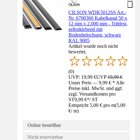
CILSON WDK5012SS Art.-
Nr. 6700360 Kabelkanal 50 x
12 mm x 2.000 mm - Trittfest,
selbstklebend mit
Bodenbelochung, schwarz
RAL 9005
Artikel wurde noch nicht
bewertet.
(
0
)
UVP: 19,99 €
UVP
19,99 €
Unser Preis — 9,99 € * Alle
Preise inkl. MwSt. und ggf.
zzgl. Versandkosten pro
ST
9,99 €
*
/
ST
Entspricht 5,00 € pro m
(
5,00
€
/
m
)
Online bestellbar
Nicht reservierbar