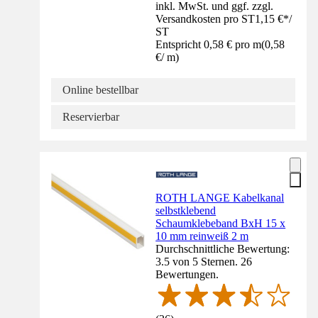
inkl. MwSt. und ggf. zzgl.
Versandkosten pro ST
1,15 €
*
/
ST
Entspricht 0,58 € pro m
(
0,58
€
/
m
)
Online bestellbar
Reservierbar
ROTH LANGE Kabelkanal
selbstklebend
Schaumklebeband BxH 15 x
10 mm reinweiß 2 m
Durchschnittliche Bewertung:
3.5 von 5 Sternen. 26
Bewertungen.