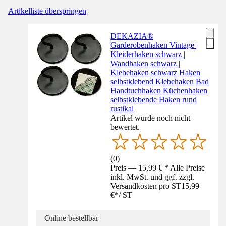
Artikelliste überspringen
DEKAZIA®
Garderobenhaken Vintage |
Kleiderhaken schwarz |
Wandhaken schwarz |
Klebehaken schwarz Haken
selbstklebend Klebehaken Bad
Handtuchhaken Küchenhaken
selbstklebende Haken rund
rustikal
Artikel wurde noch nicht
bewertet.
(
0
)
Preis — 15,99 € * Alle Preise
inkl. MwSt. und ggf. zzgl.
Versandkosten pro ST
15,99
€
*
/
ST
Online bestellbar