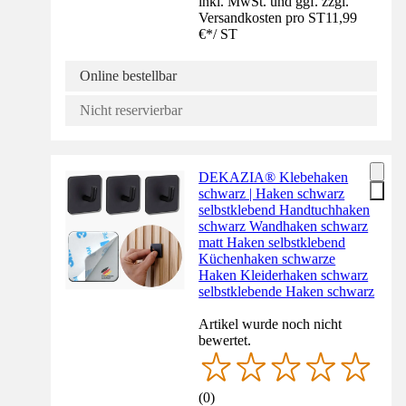
inkl. MwSt. und ggf. zzgl.
Versandkosten pro ST
11,99
€
*
/
ST
Online bestellbar
Nicht reservierbar
DEKAZIA® Klebehaken
schwarz | Haken schwarz
selbstklebend Handtuchhaken
schwarz Wandhaken schwarz
matt Haken selbstklebend
Küchenhaken schwarze
Haken Kleiderhaken schwarz
selbstklebende Haken schwarz
Artikel wurde noch nicht
bewertet.
(
0
)