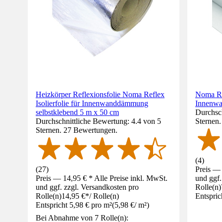
Heizkörper Reflexionsfolie Noma Reflex
Noma Ref
Isolierfolie für Innenwanddämmung
Innenw
selbstklebend 5 m x 50 cm
Durchsch
Durchschnittliche Bewertung: 4.4 von 5
Sternen
Sternen. 27 Bewertungen.
(
4
)
(
27
)
Preis — 
Preis — 14,95 € * Alle Preise inkl. MwSt.
und ggf.
und ggf. zzgl. Versandkosten pro
Rolle(n)
Rolle(n)
14,95 €
*
/
Rolle(n)
Entspric
Entspricht 5,98 € pro m²
(
5,98 €
/
m²
)
Bei Abnahme von 7 Rolle(n):