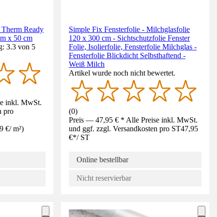
a Therm Ready
Simple Fix Fensterfolie - Milchglasfolie
m x 50 cm
120 x 300 cm - Sichtschutzfolie Fenster
: 3.3 von 5
Folie, Isolierfolie, Fensterfolie Milchglas -
Fensterfolie Blickdicht Selbsthaftend -
Weiß Milch
Artikel wurde noch nicht bewertet.
se inkl. MwSt.
n pro
(
0
)
Preis — 47,95 € * Alle Preise inkl. MwSt.
9 €
/
m²
)
und ggf. zzgl. Versandkosten pro ST
47,95
€
*
/
ST
Online bestellbar
Nicht reservierbar