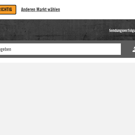
RICHTIG
Anderen Markt wählen
Sendungsverfolg