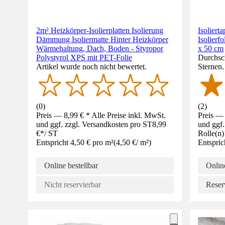
2m² Heizkörper-Isolierplatten Isolierung
Isolier
Dämmung Isoliermatte Hinter Heizkörper
Isolier
Wärmehaltung, Dach, Boden - Styropor
x 50 cm
Polystyrol XPS mit PET-Folie
Durchsch
Artikel wurde noch nicht bewertet.
Sternen
(
0
)
(
2
)
Preis — 8,99 € * Alle Preise inkl. MwSt.
Preis — 
und ggf. zzgl. Versandkosten pro ST
8,99
und ggf.
€
*
/
ST
Rolle(n)
Entspricht 4,50 € pro m²
(
4,50 €
/
m²
)
Entspric
Online bestellbar
Online
Nicht reservierbar
Reser