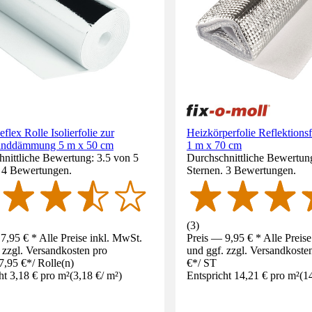
lex Rolle Isolierfolie zur
Heizkörperfolie Reflektionsf
anddämmung 5 m x 50 cm
1 m x 70 cm
nittliche Bewertung: 3.5 von 5
Durchschnittliche Bewertun
. 4 Bewertungen.
Sternen. 3 Bewertungen.
(
3
)
7,95 € * Alle Preise inkl. MwSt.
Preis — 9,95 € * Alle Preis
 zzgl. Versandkosten pro
und ggf. zzgl. Versandkoste
7,95 €
*
/
Rolle(n)
€
*
/
ST
ht 3,18 € pro m²
(
3,18 €
/
m²
)
Entspricht 14,21 € pro m²
(
1