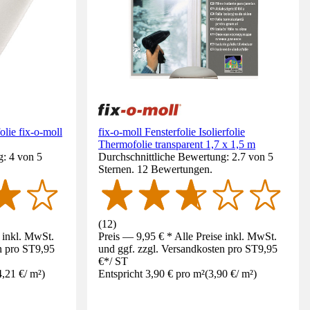
olie fix-o-moll
fix-o-moll Fensterfolie Isolierfolie
Thermofolie transparent 1,7 x 1,5 m
g: 4 von 5
Durchschnittliche Bewertung: 2.7 von 5
Sternen. 12 Bewertungen.
(
12
)
e inkl. MwSt.
Preis — 9,95 € * Alle Preise inkl. MwSt.
n pro ST
9,95
und ggf. zzgl. Versandkosten pro ST
9,95
€
*
/
ST
4,21 €
/
m²
)
Entspricht 3,90 € pro m²
(
3,90 €
/
m²
)