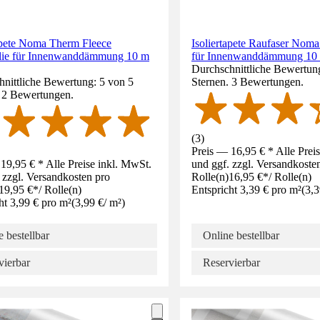
tapete Noma Therm Fleece
Isoliertapete Raufaser Nom
folie für Innenwanddämmung 10 m
für Innenwanddämmung 10 
Durchschnittliche Bewertung
nittliche Bewertung: 5 von 5
Sternen. 3 Bewertungen.
. 2 Bewertungen.
(
3
)
Preis — 16,95 € * Alle Prei
19,95 € * Alle Preise inkl. MwSt.
und ggf. zzgl. Versandkoste
 zzgl. Versandkosten pro
Rolle(n)
16,95 €
*
/
Rolle(n)
19,95 €
*
/
Rolle(n)
Entspricht 3,39 € pro m²
(
3,3
ht 3,99 € pro m²
(
3,99 €
/
m²
)
 bestellbar
Online bestellbar
vierbar
Reservierbar