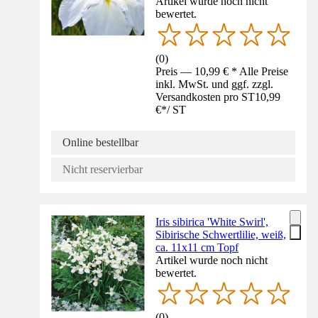
Artikel wurde noch nicht
bewertet.
(
0
)
Preis — 10,99 € * Alle Preise
inkl. MwSt. und ggf. zzgl.
Versandkosten pro ST
10,99
€
*
/
ST
Online bestellbar
Nicht reservierbar
Iris sibirica 'White Swirl',
Sibirische Schwertlilie, weiß,
ca. 11x11 cm Topf
Artikel wurde noch nicht
bewertet.
(
0
)