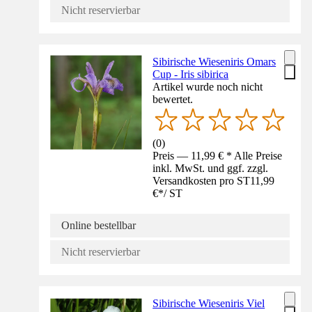
Nicht reservierbar
Sibirische Wieseniris Omars
Cup - Iris sibirica
Artikel wurde noch nicht
bewertet.
(
0
)
Preis — 11,99 € * Alle Preise
inkl. MwSt. und ggf. zzgl.
Versandkosten pro ST
11,99
€
*
/
ST
Online bestellbar
Nicht reservierbar
Sibirische Wieseniris Viel