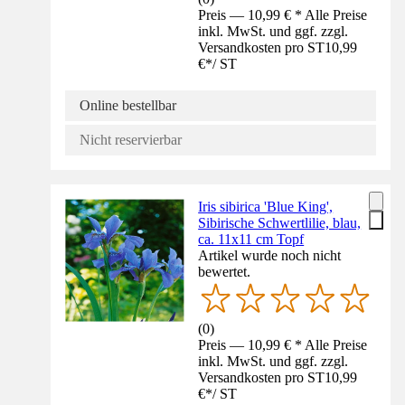
Preis — 10,99 € * Alle Preise
inkl. MwSt. und ggf. zzgl.
Versandkosten pro ST
10,99
€
*
/
ST
Online bestellbar
Nicht reservierbar
Iris sibirica 'Blue King',
Sibirische Schwertlilie, blau,
ca. 11x11 cm Topf
Artikel wurde noch nicht
bewertet.
(
0
)
Preis — 10,99 € * Alle Preise
inkl. MwSt. und ggf. zzgl.
Versandkosten pro ST
10,99
€
*
/
ST