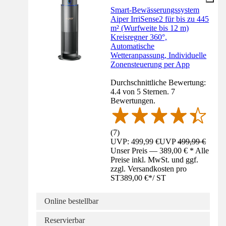
Smart‑Bewässerungssystem
Aiper IrriSense2 für bis zu 445
m² (Wurfweite bis 12 m)
Kreisregner 360°,
Automatische
Wetteranpassung, Individuelle
Zonensteuerung per App
Durchschnittliche Bewertung:
4.4 von 5 Sternen. 7
Bewertungen.
(
7
)
UVP: 499,99 €
UVP
499,99 €
Unser Preis — 389,00 € * Alle
Preise inkl. MwSt. und ggf.
zzgl. Versandkosten pro
ST
389,00 €
*
/
ST
Online bestellbar
Reservierbar