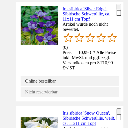
Iris sibirica 'Silver Edge',
Sibirische Schwertlilie, ca.
11x11 cm Topf
Artikel wurde noch nicht
bewertet.
(
0
)
Preis — 10,99 € * Alle Preise
inkl. MwSt. und ggf. zzgl.
Versandkosten pro ST
10,99
€
*
/
ST
Online bestellbar
Nicht reservierbar
Iris sibirica 'Snow Queen',
Sibirische Schwertlilie, weiß,
ca. 11x11 cm Topf