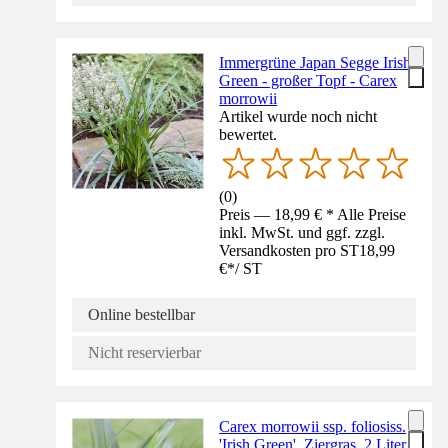
Immergrüne Japan Segge Irish
Green - großer Topf - Carex
morrowii
Artikel wurde noch nicht
bewertet.
(
0
)
Preis — 18,99 € * Alle Preise
inkl. MwSt. und ggf. zzgl.
Versandkosten pro ST
18,99
€
*
/
ST
Online bestellbar
Nicht reservierbar
Carex morrowii ssp. foliosiss.
'Irish Green', Ziergras, 2 Liter