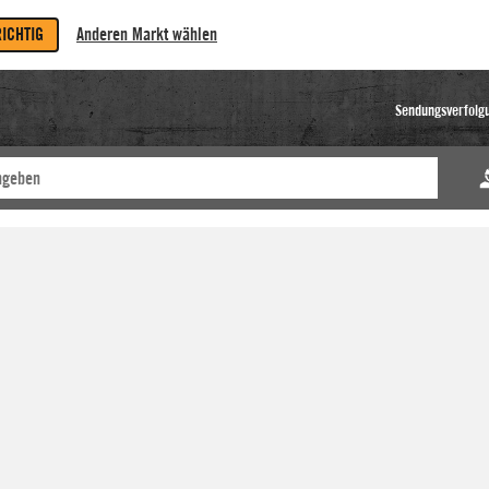
RICHTIG
Anderen Markt wählen
Sendungsverfolg