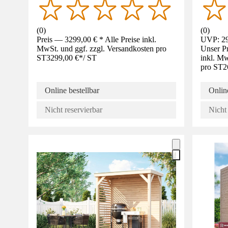
(
0
)
(
0
)
Preis — 3299,00 € * Alle Preise inkl.
UVP: 29
MwSt. und ggf. zzgl. Versandkosten pro
Unser Pr
ST
3299,00 €
*
/
ST
inkl. Mw
pro ST
2
Online bestellbar
Online
Nicht reservierbar
Nicht 