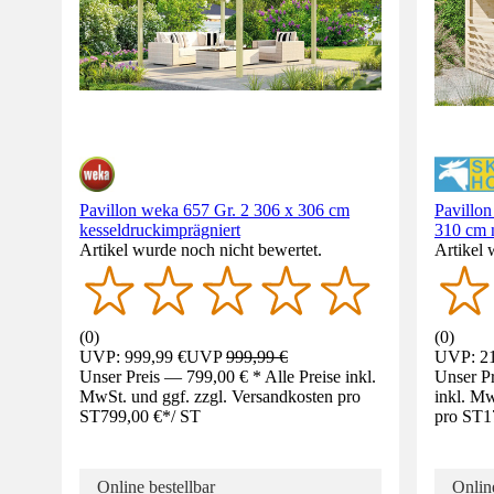
Pavillon weka 657 Gr. 2 306 x 306 cm
Pavill
kesseldruckimprägniert
310 cm 
Artikel wurde noch nicht bewertet.
Artikel 
(
0
)
(
0
)
UVP: 999,99 €
UVP
999,99 €
UVP: 21
Unser Preis — 799,00 € * Alle Preise inkl.
Unser Pr
MwSt. und ggf. zzgl. Versandkosten pro
inkl. Mw
ST
799,00 €
*
/
ST
pro ST
1
Online bestellbar
Online