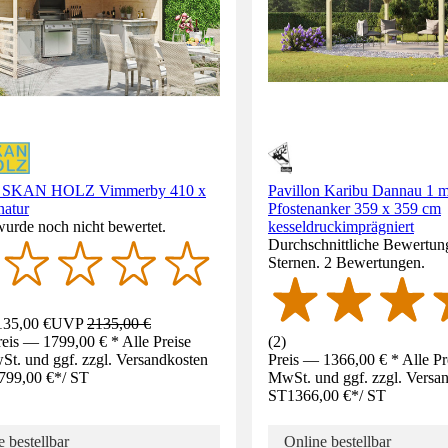
on SKAN HOLZ Vimmerby 410 x
Pavillon Karibu Dannau 1 m
natur
Pfostenanker 359 x 359 cm
wurde noch nicht bewertet.
kesseldruckimprägniert
Durchschnittliche Bewertung
Sternen. 2 Bewertungen.
35,00 €
UVP
2135,00 €
eis — 1799,00 € * Alle Preise
(
2
)
St. und ggf. zzgl. Versandkosten
Preis — 1366,00 € * Alle Pre
799,00 €
*
/
ST
MwSt. und ggf. zzgl. Versa
ST
1366,00 €
*
/
ST
 bestellbar
Online bestellbar