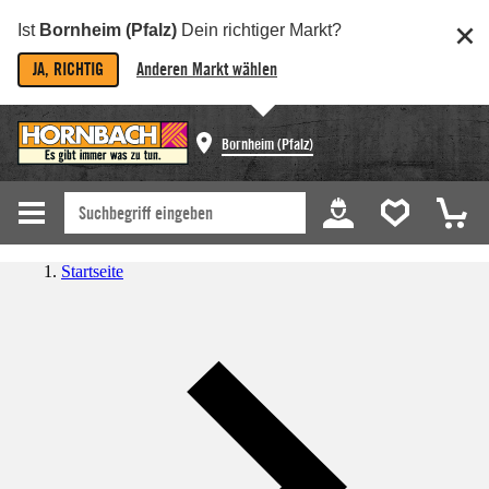
Ist
Bornheim (Pfalz)
Dein richtiger Markt?
JA, RICHTIG
Anderen Markt wählen
Bornheim (Pfalz)
Startseite