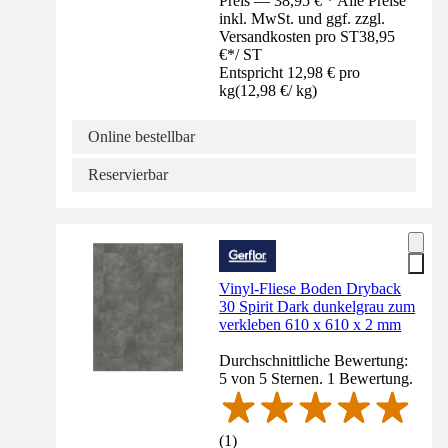
Preis — 38,95 € * Alle Preise
inkl. MwSt. und ggf. zzgl.
Versandkosten pro ST
38,95
€
*
/
ST
Entspricht 12,98 € pro
kg
(
12,98 €
/
kg
)
Online bestellbar
Reservierbar
Vinyl-Fliese Boden Dryback
30 Spirit Dark dunkelgrau zum
verkleben 610 x 610 x 2 mm
Durchschnittliche Bewertung:
5 von 5 Sternen. 1 Bewertung.
(
1
)