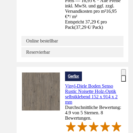
Preis — 16,95 € * Alle Preise
inkl. MwSt. und ggf. zzgl.
Versandkosten pro m²
16,95
€
*
/
m²
Entspricht 37,29 € pro
Pack
(
37,29 €
/
Pack
)
Online bestellbar
Reservierbar
Vinyl-Diele Boden Senso
Rustic Noisette Holz-Optik
selbstklebend 152 x 914 x 2
mm
Durchschnittliche Bewertung:
4.9 von 5 Sternen. 8
Bewertungen.