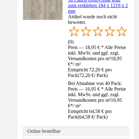
zum verkleben 184 x 1219 x 2
mm
Artikel wurde noch nicht
bewertet.
(
0
)
Preis — 18,95 € * Alle Preise
inkl. MwSt. und ggf. zzgl.
Versandkosten pro m²
18,95
€
*
/
m²
Entspricht 72,20 € pro
Pack
(
72,20 €
/
Pack
)
Bei Abnahme von 40 Pack:
Preis — 16,95 € * Alle Preise
inkl. MwSt. und ggf. zzgl.
Versandkosten pro m²
16,95
€
*
/
m²
Entspricht 64,58 € pro
Pack
(
64,58 €
/
Pack
)
Online bestellbar