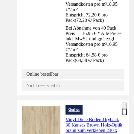
Versandkosten pro m²
18,95
€
*
/
m²
Entspricht 72,20 € pro
Pack
(
72,20 €
/
Pack
)
Bei Abnahme von 40 Pack:
Preis — 16,95 € * Alle Preise
inkl. MwSt. und ggf. zzgl.
Versandkosten pro m²
16,95
€
*
/
m²
Entspricht 64,58 € pro
Pack
(
64,58 €
/
Pack
)
Online bestellbar
Nicht reservierbar
Vinyl-Diele Boden Dryback
30 Kansas Brown Holz-Optik
braun zum verkleben 230 x