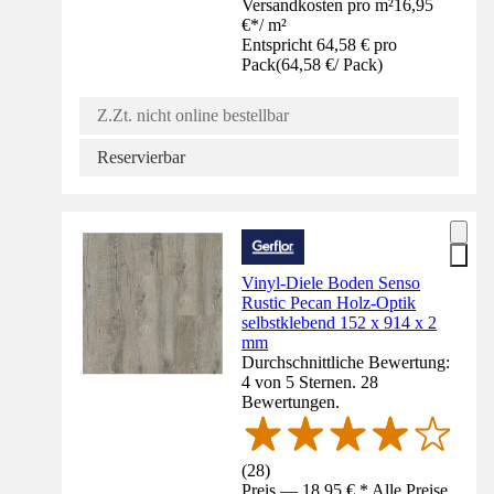
Versandkosten pro m²
16,95
€
*
/
m²
Entspricht 64,58 € pro
Pack
(
64,58 €
/
Pack
)
Z.Zt. nicht online bestellbar
Reservierbar
Vinyl-Diele Boden Senso
Rustic Pecan Holz-Optik
selbstklebend 152 x 914 x 2
mm
Durchschnittliche Bewertung:
4 von 5 Sternen. 28
Bewertungen.
(
28
)
Preis — 18,95 € * Alle Preise