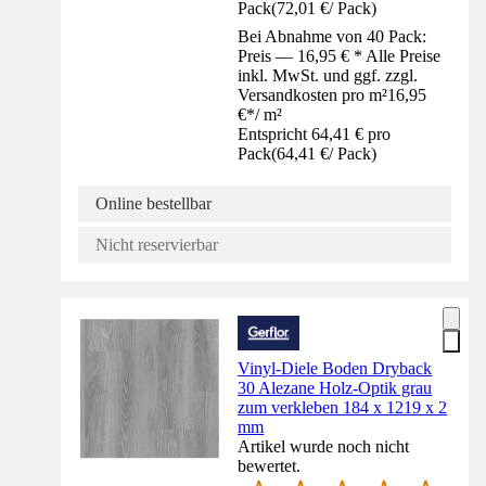
Pack
(
72,01 €
/
Pack
)
Bei Abnahme von 40 Pack:
Preis — 16,95 € * Alle Preise
inkl. MwSt. und ggf. zzgl.
Versandkosten pro m²
16,95
€
*
/
m²
Entspricht 64,41 € pro
Pack
(
64,41 €
/
Pack
)
Online bestellbar
Nicht reservierbar
Vinyl-Diele Boden Dryback
30 Alezane Holz-Optik grau
zum verkleben 184 x 1219 x 2
mm
Artikel wurde noch nicht
bewertet.