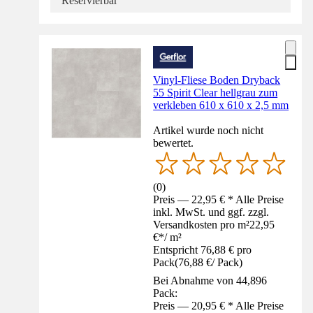
Reservierbar
Vinyl-Fliese Boden Dryback
55 Spirit Clear hellgrau zum
verkleben 610 x 610 x 2,5 mm
Artikel wurde noch nicht
bewertet.
(
0
)
Preis — 22,95 € * Alle Preise
inkl. MwSt. und ggf. zzgl.
Versandkosten pro m²
22,95
€
*
/
m²
Entspricht 76,88 € pro
Pack
(
76,88 €
/
Pack
)
Bei Abnahme von 44,896
Pack:
Preis — 20,95 € * Alle Preise