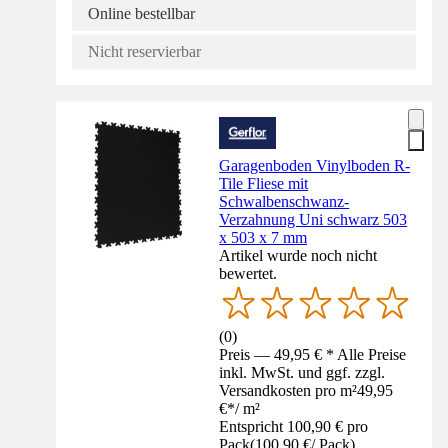
Online bestellbar
Nicht reservierbar
Garagenboden Vinylboden R-
Tile Fliese mit
Schwalbenschwanz-
Verzahnung Uni schwarz 503
x 503 x 7 mm
Artikel wurde noch nicht
bewertet.
(
0
)
Preis — 49,95 € * Alle Preise
inkl. MwSt. und ggf. zzgl.
Versandkosten pro m²
49,95
€
*
/
m²
Entspricht 100,90 € pro
Pack
(
100,90 €
/
Pack
)