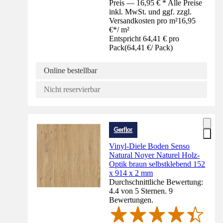
Preis — 16,95 € * Alle Preise
inkl. MwSt. und ggf. zzgl.
Versandkosten pro m²
16,95
€
*
/
m²
Entspricht 64,41 € pro
Pack
(
64,41 €
/
Pack
)
Online bestellbar
Nicht reservierbar
Vinyl-Diele Boden Senso
Natural Noyer Naturel Holz-
Optik braun selbstklebend 152
x 914 x 2 mm
Durchschnittliche Bewertung:
4.4 von 5 Sternen. 9
Bewertungen.