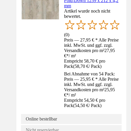
Fold-Down 1239 x 212 x 4,2
mm
Artikel wurde noch nicht
bewertet.
(
0
)
Preis — 27,95 € * Alle Preise
inkl. MwSt. und ggf. zzgl.
Versandkosten pro m²
27,95
€
*
/
m²
Entspricht 58,70 € pro
Pack
(
58,70 €
/
Pack
)
Bei Abnahme von 54 Pack:
Preis — 25,95 € * Alle Preise
inkl. MwSt. und ggf. zzgl.
Versandkosten pro m²
25,95
€
*
/
m²
Entspricht 54,50 € pro
Pack
(
54,50 €
/
Pack
)
Online bestellbar
Nicht reservierbar