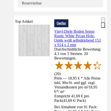
Reservierbar
Top Artikel
Vinyl-Diele Boden Senso
Rustic White Pecan Holz-
Optik weiß selbstklebend 152
x 914 x 2 mm
Durchschnittliche Bewertung:
4.3 von 5 Sternen. 20
Bewertungen.
(
20
)
Preis — 18,95 € * Alle Preise
inkl. MwSt. und ggf. zzgl.
Versandkosten pro m²
18,95
€
*
/
m²
Entspricht 41,69 € pro
Pack
(
41,69 €
/
Pack
)
Bei Abnahme von 91 Pack: