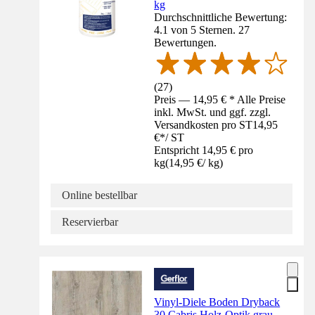
kg
Durchschnittliche Bewertung:
4.1 von 5 Sternen. 27
Bewertungen.
(
27
)
Preis — 14,95 € * Alle Preise
inkl. MwSt. und ggf. zzgl.
Versandkosten pro ST
14,95
€
*
/
ST
Entspricht 14,95 € pro
kg
(
14,95 €
/
kg
)
Online bestellbar
Reservierbar
Vinyl-Diele Boden Dryback
30 Cabris Holz-Optik grau