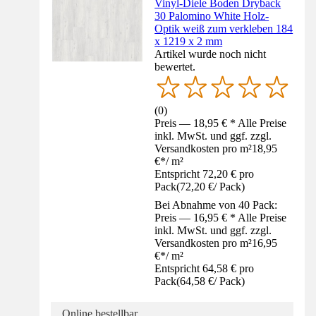
Vinyl-Diele Boden Dryback
30 Palomino White Holz-
Optik weiß zum verkleben 184
x 1219 x 2 mm
Artikel wurde noch nicht
bewertet.
(
0
)
Preis — 18,95 € * Alle Preise
inkl. MwSt. und ggf. zzgl.
Versandkosten pro m²
18,95
€
*
/
m²
Entspricht 72,20 € pro
Pack
(
72,20 €
/
Pack
)
Bei Abnahme von 40 Pack:
Preis — 16,95 € * Alle Preise
inkl. MwSt. und ggf. zzgl.
Versandkosten pro m²
16,95
€
*
/
m²
Entspricht 64,58 € pro
Pack
(
64,58 €
/
Pack
)
Online bestellbar