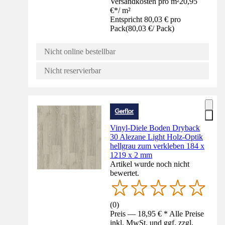
Versandkosten pro m²
20,95
€
*
/
m²
Entspricht 80,03 € pro
Pack
(
80,03 €
/
Pack
)
Nicht online bestellbar
Nicht reservierbar
Vinyl-Diele Boden Dryback
30 Alezane Light Holz-Optik
hellgrau zum verkleben 184 x
1219 x 2 mm
Artikel wurde noch nicht
bewertet.
(
0
)
Preis — 18,95 € * Alle Preise
inkl. MwSt. und ggf. zzgl.