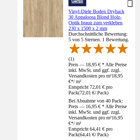
Vinyl-Diele Boden Dryback
30 Appaloosa Blond Holz-
Optik braun zum verkleben
230 x 1500 x 2 mm
Durchschnittliche Bewertung:
5 von 5 Sternen. 1 Bewertung.
(
1
)
Preis — 18,95 € * Alle Preise
inkl. MwSt. und ggf. zzgl.
Versandkosten pro m²
18,95
€
*
/
m²
Entspricht 72,01 € pro
Pack
(
72,01 €
/
Pack
)
Bei Abnahme von 40 Pack:
Preis — 16,95 € * Alle Preise
inkl. MwSt. und ggf. zzgl.
Versandkosten pro m²
16,95
€
*
/
m²
Entspricht 64,41 € pro
Pack
(
64,41 €
/
Pack
)