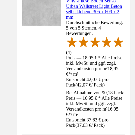
Vinyl-Fliese Boden Senso
Urban Wallstreet Light Beton
selbstklebend 305 x 609 x 2
mm
Durchschnittliche Bewertung:
5 von 5 Sternen. 4
Bewertungen.
(
4
)
Preis — 18,95 € * Alle Preise
inkl. MwSt. und ggf. zzgl.
Versandkosten pro m²
18,95
€
*
/
m²
Entspricht 42,07 € pro
Pack
(
42,07 €
/
Pack
)
Bei Abnahme von 90,18 Pack:
Preis — 16,95 € * Alle Preise
inkl. MwSt. und ggf. zzgl.
Versandkosten pro m²
16,95
€
*
/
m²
Entspricht 37,63 € pro
Pack
(
37,63 €
/
Pack
)