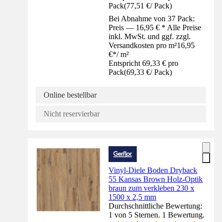
Pack
(
77,51 €
/
Pack
)
Bei Abnahme von 37 Pack:
Preis — 16,95 € * Alle Preise
inkl. MwSt. und ggf. zzgl.
Versandkosten pro m²
16,95
€
*
/
m²
Entspricht 69,33 € pro
Pack
(
69,33 €
/
Pack
)
Online bestellbar
Nicht reservierbar
Vinyl-Diele Boden Dryback
55 Kansas Brown Holz-Optik
braun zum verkleben 230 x
1500 x 2,5 mm
Durchschnittliche Bewertung:
1 von 5 Sternen. 1 Bewertung.