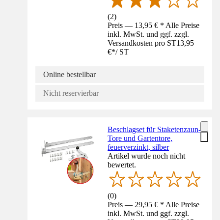
(
2
)
Preis — 13,95 € * Alle Preise
inkl. MwSt. und ggf. zzgl.
Versandkosten pro ST
13,95
€
*
/
ST
Online bestellbar
Nicht reservierbar
Beschlagset für Staketenzaun-
Tore und Gartentore,
feuerverzinkt, silber
Artikel wurde noch nicht
bewertet.
(
0
)
Preis — 29,95 € * Alle Preise
inkl. MwSt. und ggf. zzgl.