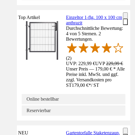
Top Artikel
Einzeltor 1-flg. 100 x 100 cm
anthrazit
Durchschnittliche Bewertung:
4 von 5 Sternen. 2
Bewertungen.
(
2
)
UVP: 229,99 €
UVP
229,99 €
Unser Preis — 179,00 € * Alle
Preise inkl. MwSt. und ggf.
zzgl. Versandkosten pro
ST
179,00 €
*
/
ST
Online bestellbar
Reservierbar
NEU
Gartentorfalle Staketenzaun,