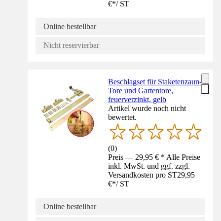
€
*
/
ST
Online bestellbar
Nicht reservierbar
Beschlagset für Staketenzaun-
Tore und Gartentore,
feuerverzinkt, gelb
Artikel wurde noch nicht
bewertet.
(
0
)
Preis — 29,95 € * Alle Preise
inkl. MwSt. und ggf. zzgl.
Versandkosten pro ST
29,95
€
*
/
ST
Online bestellbar