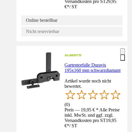
Versandkosten pro ST
29,95
€
*
/
ST
Online bestellbar
Nicht reservierbar
Gartentorfalle Duravis
195x160 mm schwarzdiamant
Artikel wurde noch nicht
bewertet.
(
0
)
Preis — 19,95 € * Alle Preise
inkl. MwSt. und ggf. zzgl.
Versandkosten pro ST
19,95
€
*
/
ST