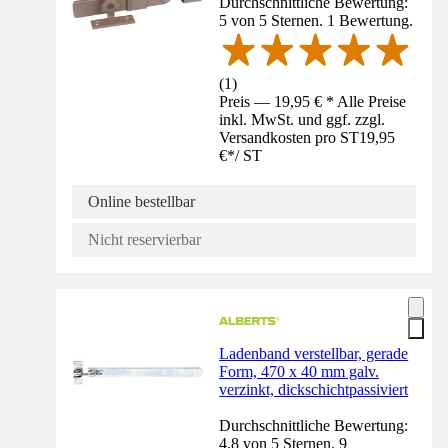
Durchschnittliche Bewertung:
5 von 5 Sternen. 1 Bewertung.
(
1
)
Preis — 19,95 € * Alle Preise
inkl. MwSt. und ggf. zzgl.
Versandkosten pro ST
19,95
€
*
/
ST
Online bestellbar
Nicht reservierbar
Ladenband verstellbar, gerade
Form, 470 x 40 mm galv.
verzinkt, dickschichtpassiviert
Durchschnittliche Bewertung:
4.8 von 5 Sternen. 9