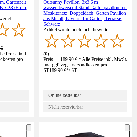
 m, Gartenzelt
Outsunny Pavillon, 3x3,6 m
5B x 285H cm,
wasserabweisend Stabil Gartenpavillon mit
Moskitonetz, Doppeldach, Garten Pavillon
wertet.
aus Metall, Pavillon für Garten, Terrasse,
Schwarz
Artikel wurde noch nicht bewertet.
 €
e Preise inkl.
(
0
)
ndkosten pro
Preis — 189,90 € * Alle Preise inkl. MwSt.
und ggf. zzgl. Versandkosten pro
ST
189,90 €
*
/
ST
Online bestellbar
Nicht reservierbar