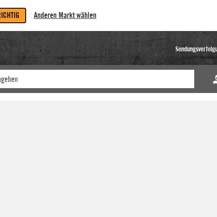
RICHTIG
Anderen Markt wählen
Sendungsverfolg