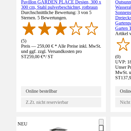
Pavillon GARDEN PLACE Design, 300 x
Outsunn
300 cm, Stahl pulverbeschichtet, rotbraun
Wasserab
Durchschnittliche Bewertung: 3 von 5
Sonnensc
Sternen. 5 Bewertungen.
Dreiecks
Gartenpa
Garten 
Artikel 
(
5
)
Preis — 259,00 € * Alle Preise inkl. MwSt.
und ggf. zzgl. Versandkosten pro
ST
259,00 €
*
/
ST
(
0
)
UVP: 18
Unser Pr
MwSt. un
ST
137,9
Online bestellbar
Online
Z.Zt. nicht reservierbar
Nicht 
NEU