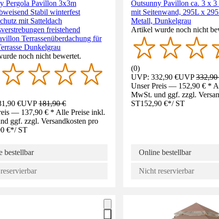
y Pergola Pavillon 3x3m
Outsunny Pavillon ca. 3 x 3
weisend Stabil winterfest
mit Seitenwand, 295L x 29
hutz mit Satteldach
Metall, Dunkelgrau
verstrebungen freistehend
Artikel wurde noch nicht be
villon Terrassenüberdachung für
Terrasse Dunkelgrau
wurde noch nicht bewertet.
(
0
)
UVP: 332,90 €
UVP
332,90
Unser Preis — 152,90 € * All
MwSt. und ggf. zzgl. Versa
1,90 €
UVP
181,90 €
ST
152,90 €
*
/
ST
eis — 137,90 € * Alle Preise inkl.
d ggf. zzgl. Versandkosten pro
0 €
*
/
ST
 bestellbar
Online bestellbar
reservierbar
Nicht reservierbar