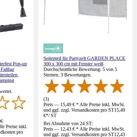
Seitenteil für Partyzelt GARDEN PLACE
terfest Pop-up
300 x 300 cm mit Fenster weiß
 Faltbar
Durchschnittliche Bewertung: 5 von 5
itenteilen,
Sternen. 3 Bewertungen.
Camping
wertet.
(
3
)
Preis — 15,49 € * Alle Preise inkl. MwSt.
und ggf. zzgl. Versandkosten pro ST
15,49
€
*
/
ST
 €
Bei Abnahme von 24 ST:
e Preise inkl.
Preis — 12,43 € * Alle Preise inkl. MwSt.
ndkosten pro
und ggf. zzgl. Versandkosten pro ST
12,43