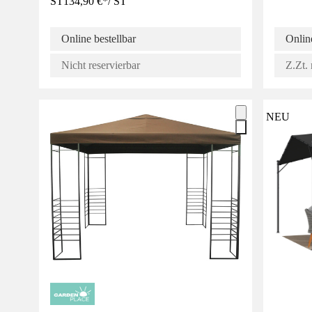
ST
134,90 €
*
/
ST
Online bestellbar
Online
Nicht reservierbar
Z.Zt. 
NEU