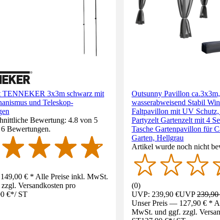
lt TENNEKER 3x3m schwarz mit
Outsunny Pavillon ca.3x3m,
hanismus und Teleskop-
wasserabweisend Stabil Win
gen
Faltpavillon mit UV Schutz,
nittliche Bewertung: 4.8 von 5
Partyzelt Gartenzelt mit 4 Se
. 6 Bewertungen.
Tasche Gartenpavillon für 
Garten, Hellgrau
Artikel wurde noch nicht be
149,00 € * Alle Preise inkl. MwSt.
 zzgl. Versandkosten pro
(
0
)
0 €
*
/
ST
UVP: 239,90 €
UVP
239,90
Unser Preis — 127,90 € * All
MwSt. und ggf. zzgl. Versa