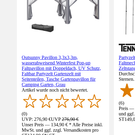
Outsunny Pavillon 3,3x3,3m,
Partyze
wasserabweisend Winterfest Pop-up
Faltmec
Faltpavillon mit Doppeldach, UV Schutz,
Zeltstan
Faltbar Partyzelt Gartenzelt mit
Durchsch
Seitenteilen, Tasche Gartenpavillon für
Sternen
Camping Garten, Grau
Artikel wurde noch nicht bewertet.
(
6
)
Preis — 
(
0
)
und ggf.
UVP: 276,90 €
UVP
276,90 €
ST
149,0
Unser Preis — 134,90 € * Alle Preise inkl.
MwSt. und ggf. zzgl. Versandkosten pro