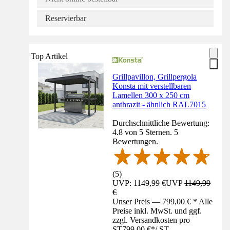
Reservierbar
Top Artikel
Grillpavillon, Grillpergola
Konsta mit verstellbaren
Lamellen 300 x 250 cm
anthrazit - ähnlich RAL7015
Durchschnittliche Bewertung:
4.8 von 5 Sternen. 5
Bewertungen.
(
5
)
UVP: 1149,99 €
UVP
1149,99
€
Unser Preis — 799,00 € * Alle
Preise inkl. MwSt. und ggf.
zzgl. Versandkosten pro
ST
799,00 €
*
/
ST