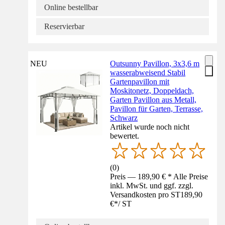
Online bestellbar
Reservierbar
NEU
Outsunny Pavillon, 3x3,6 m
wasserabweisend Stabil
Gartenpavillon mit
Moskitonetz, Doppeldach,
Garten Pavillon aus Metall,
Pavillon für Garten, Terrasse,
Schwarz
Artikel wurde noch nicht
bewertet.
(
0
)
Preis — 189,90 € * Alle Preise
inkl. MwSt. und ggf. zzgl.
Versandkosten pro ST
189,90
€
*
/
ST