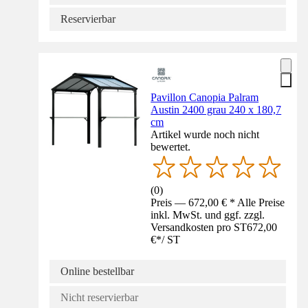
Reservierbar
Pavillon Canopia Palram
Austin 2400 grau 240 x 180,7
cm
Artikel wurde noch nicht
bewertet.
(
0
)
Preis — 672,00 € * Alle Preise
inkl. MwSt. und ggf. zzgl.
Versandkosten pro ST
672,00
€
*
/
ST
Online bestellbar
Nicht reservierbar