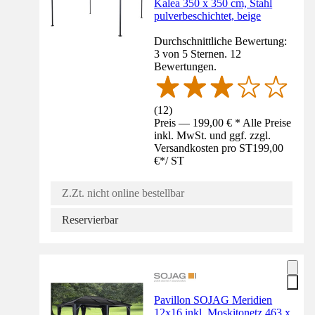
Kalea 350 x 350 cm, Stahl
pulverbeschichtet, beige
Durchschnittliche Bewertung:
3 von 5 Sternen. 12
Bewertungen.
(
12
)
Preis — 199,00 € * Alle Preise
inkl. MwSt. und ggf. zzgl.
Versandkosten pro ST
199,00
€
*
/
ST
Z.Zt. nicht online bestellbar
Reservierbar
Pavillon SOJAG Meridien
12x16 inkl. Moskitonetz 463 x