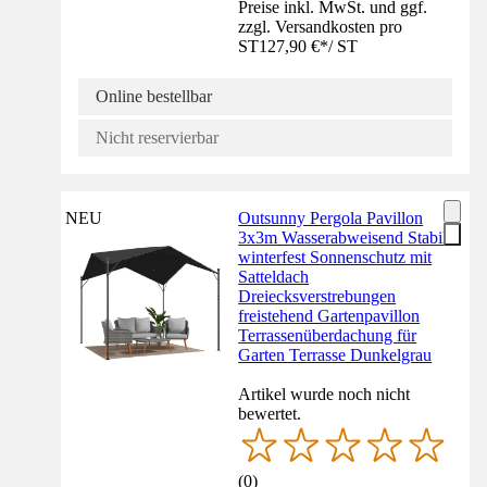
Preise inkl. MwSt. und ggf.
zzgl. Versandkosten pro
ST
127,90 €
*
/
ST
Online bestellbar
Nicht reservierbar
NEU
Outsunny Pergola Pavillon
3x3m Wasserabweisend Stabil
winterfest Sonnenschutz mit
Satteldach
Dreiecksverstrebungen
freistehend Gartenpavillon
Terrassenüberdachung für
Garten Terrasse Dunkelgrau
Artikel wurde noch nicht
bewertet.
(
0
)