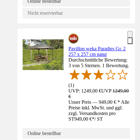
Online bestellbar
Nicht reservierbar
Pavillon weka Paradies Gr. 2
257 x 257 cm natur
Durchschnittliche Bewertung:
3 von 5 Sternen. 1 Bewertung.
(
1
)
UVP: 1249,00 €
UVP
1249,00
€
Unser Preis — 949,00 € * Alle
Preise inkl. MwSt. und ggf.
zzgl. Versandkosten pro
ST
949,00 €
*
/
ST
Online bestellbar