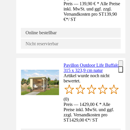
Preis — 139,90 € * Alle Preise
inkl. MwSt. und ggf. zzgl.
Versandkosten pro ST
139,90
€
*
/
ST
Online bestellbar
Nicht reservierbar
Pavillon Outdoor Life Buffalo
315 x 323,9 cm natur
Artikel wurde noch nicht
bewertet.
(
0
)
Preis — 1429,00 € * Alle
Preise inkl. MwSt. und ggf.
zzgl. Versandkosten pro
ST
1429,00 €
*
/
ST