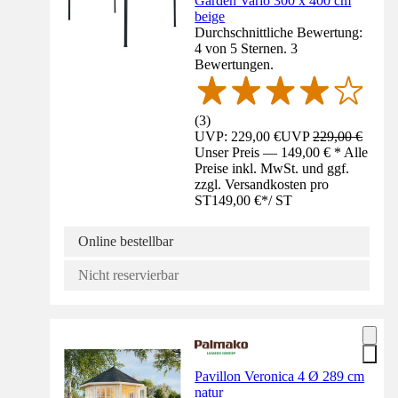
Garden Vario 300 x 400 cm
beige
Durchschnittliche Bewertung:
4 von 5 Sternen. 3
Bewertungen.
(
3
)
UVP: 229,00 €
UVP
229,00 €
Unser Preis — 149,00 € * Alle
Preise inkl. MwSt. und ggf.
zzgl. Versandkosten pro
ST
149,00 €
*
/
ST
Online bestellbar
Nicht reservierbar
Pavillon Veronica 4 Ø 289 cm
natur