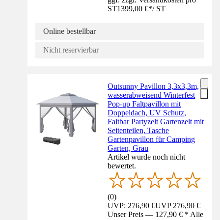
ST
1399,00 €
*
/
ST
Online bestellbar
Nicht reservierbar
Outsunny Pavillon 3,3x3,3m,
wasserabweisend Winterfest
Pop-up Faltpavillon mit
Doppeldach, UV Schutz,
Faltbar Partyzelt Gartenzelt mit
Seitenteilen, Tasche
Gartenpavillon für Camping
Garten, Grau
Artikel wurde noch nicht
bewertet.
(
0
)
UVP: 276,90 €
UVP
276,90 €
Unser Preis — 127,90 € * Alle