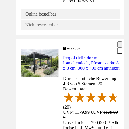
ST
851,00 €
*
/
ST
Online bestellbar
Nicht reservierbar
Pergola Mirador mit
Lamellendach, Pfostenstärke 8
x 8 cm, 300 x 400 cm anthrazit
Durchschnittliche Bewertung:
4.8 von 5 Sternen. 20
Bewertungen.
(
20
)
UVP: 1179,99 €
UVP
1179,99
€
Unser Preis — 799,00 € * Alle
Preise inkl. MwSt. und ggf.