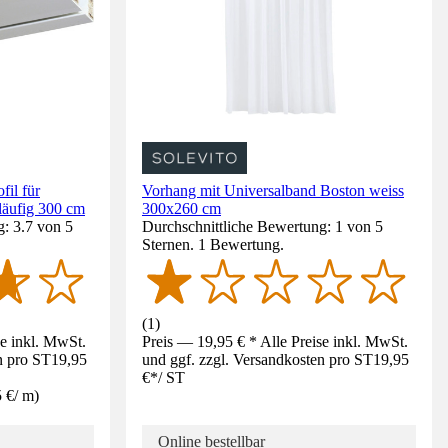
il für
Vorhang mit Universalband Boston weiss
läufig 300 cm
300x260 cm
: 3.7 von 5
Durchschnittliche Bewertung: 1 von 5
Sternen. 1 Bewertung.
(
1
)
se inkl. MwSt.
Preis — 19,95 € * Alle Preise inkl. MwSt.
n pro ST
19,95
und ggf. zzgl. Versandkosten pro ST
19,95
€
*
/
ST
5 €
/
m
)
Online bestellbar