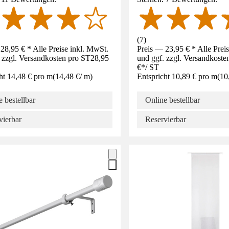
(
7
)
28,95 € * Alle Preise inkl. MwSt.
Preis — 23,95 € * Alle Prei
 zzgl. Versandkosten pro ST
28,95
und ggf. zzgl. Versandkoste
€
*
/
ST
ht 14,48 € pro m
(
14,48 €
/
m
)
Entspricht 10,89 € pro m
(
10
 bestellbar
Online bestellbar
vierbar
Reservierbar