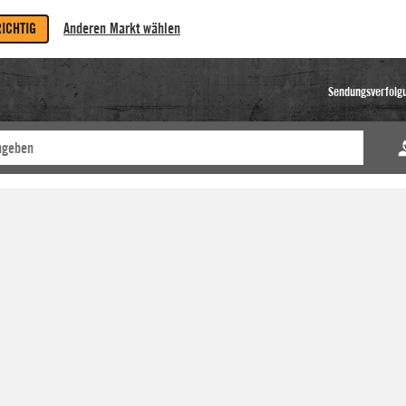
RICHTIG
Anderen Markt wählen
Sendungsverfolg