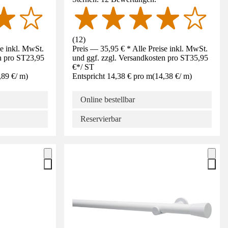
(
12
)
se inkl. MwSt.
Preis — 35,95 € * Alle Preise inkl. MwSt.
n pro ST
23,95
und ggf. zzgl. Versandkosten pro ST
35,95
€
*
/
ST
,89 €
/
m
)
Entspricht 14,38 € pro m
(
14,38 €
/
m
)
Online bestellbar
Reservierbar