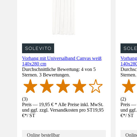
Vorhang mit Universalband Canvas weiß
Vorhang
140x280 cm
140x28
Durchschnittliche Bewertung: 4 von 5
Durchsch
Sternen. 3 Bewertungen.
Sternen
(
3
)
(
2
)
Preis — 19,95 € * Alle Preise inkl. MwSt.
Preis — 
und ggf. zzgl. Versandkosten pro ST
19,95
und ggf.
€
*
/
ST
€
*
/
ST
Online bestellbar
Online