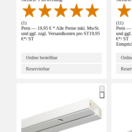
(
1
)
(
11
)
Preis — 19,95 € * Alle Preise inkl. MwSt.
Preis — 
und ggf. zzgl. Versandkosten pro ST
19,95
und ggf.
€
*
/
ST
€
*
/
ST
Entspric
Online bestellbar
Online
Reservierbar
Reser