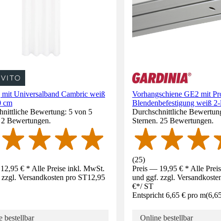
 mit Universalband Cambric weiß
Vorhangschiene GE2 mit Prof
0 cm
Blendenbefestigung weiß 2-
nittliche Bewertung: 5 von 5
Durchschnittliche Bewertung
. 2 Bewertungen.
Sternen. 25 Bewertungen.
(
25
)
12,95 € * Alle Preise inkl. MwSt.
Preis — 19,95 € * Alle Prei
 zzgl. Versandkosten pro ST
12,95
und ggf. zzgl. Versandkoste
€
*
/
ST
Entspricht 6,65 € pro m
(
6,6
 bestellbar
Online bestellbar