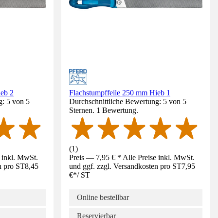
ieb 2
Flachstumpffeile 250 mm Hieb 1
g: 5 von 5
Durchschnittliche Bewertung: 5 von 5
Sternen. 1 Bewertung.
(
1
)
e inkl. MwSt.
Preis — 7,95 € * Alle Preise inkl. MwSt.
n pro ST
8,45
und ggf. zzgl. Versandkosten pro ST
7,95
€
*
/
ST
Online bestellbar
Reservierbar