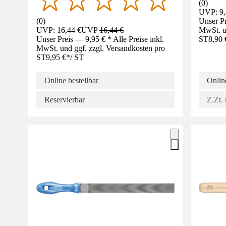
(
0
)
UVP: 9,
(
0
)
Unser Pr
UVP: 16,44 €
UVP
16,44 €
MwSt. un
Unser Preis — 9,95 € * Alle Preise inkl.
ST
8,90 
MwSt. und ggf. zzgl. Versandkosten pro
ST
9,95 €
*
/
ST
Online bestellbar
Online
Reservierbar
Z.Zt. 