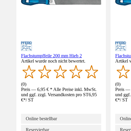
Flachstumpffeile 200 mm Hieb 2
Flachst
Artikel wurde noch nicht bewertet.
Artikel 
(
0
)
(
0
)
Preis — 6,95 € * Alle Preise inkl. MwSt.
Preis — 
und ggf. zzgl. Versandkosten pro ST
6,95
und ggf.
€
*
/
ST
€
*
/
ST
Online bestellbar
Online
Reservierbar
Reser