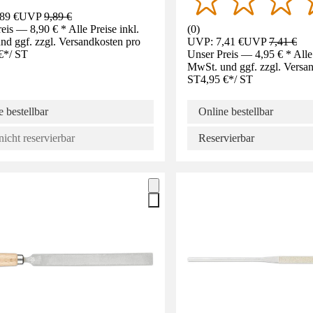
89 €
UVP
9,89 €
eis — 8,90 € * Alle Preise inkl.
(
0
)
d ggf. zzgl. Versandkosten pro
UVP: 7,41 €
UVP
7,41 €
€
*
/
ST
Unser Preis — 4,95 € * Alle 
MwSt. und ggf. zzgl. Versa
ST
4,95 €
*
/
ST
 bestellbar
Online bestellbar
nicht reservierbar
Reservierbar