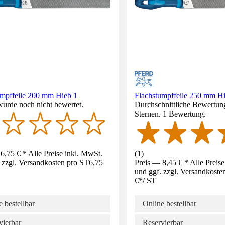
umpffeile 200 mm Hieb 1
Flachstumpffeile 250 mm H
wurde noch nicht bewertet.
Durchschnittliche Bewertun
Sternen. 1 Bewertung.
6,75 € * Alle Preise inkl. MwSt.
(
1
)
 zzgl. Versandkosten pro ST
6,75
Preis — 8,45 € * Alle Preis
und ggf. zzgl. Versandkoste
€
*
/
ST
 bestellbar
Online bestellbar
vierbar
Reservierbar