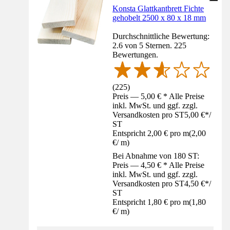
Konsta Glattkantbrett Fichte
gehobelt 2500 x 80 x 18 mm
Durchschnittliche Bewertung:
2.6 von 5 Sternen. 225
Bewertungen.
(
225
)
Preis — 5,00 € * Alle Preise
inkl. MwSt. und ggf. zzgl.
Versandkosten pro ST
5,00 €
*
/
ST
Entspricht 2,00 € pro m
(
2,00
€
/
m
)
Bei Abnahme von 180 ST:
Preis — 4,50 € * Alle Preise
inkl. MwSt. und ggf. zzgl.
Versandkosten pro ST
4,50 €
*
/
ST
Entspricht 1,80 € pro m
(
1,80
€
/
m
)