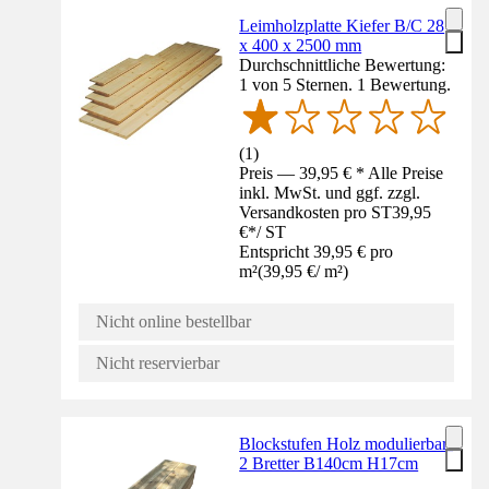
Leimholzplatte Kiefer B/C 28
x 400 x 2500 mm
Durchschnittliche Bewertung:
1 von 5 Sternen. 1 Bewertung.
(
1
)
Preis — 39,95 € * Alle Preise
inkl. MwSt. und ggf. zzgl.
Versandkosten pro ST
39,95
€
*
/
ST
Entspricht 39,95 € pro
m²
(
39,95 €
/
m²
)
Nicht online bestellbar
Nicht reservierbar
Blockstufen Holz modulierbar-
2 Bretter B140cm H17cm