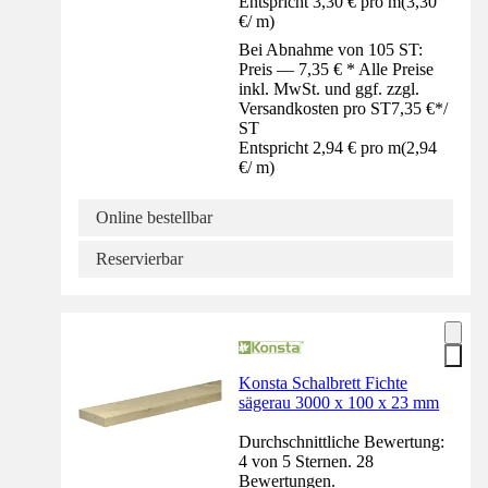
Entspricht 3,30 € pro m
(
3,30
€
/
m
)
Bei Abnahme von 105 ST:
Preis — 7,35 € * Alle Preise
inkl. MwSt. und ggf. zzgl.
Versandkosten pro ST
7,35 €
*
/
ST
Entspricht 2,94 € pro m
(
2,94
€
/
m
)
Online bestellbar
Reservierbar
Konsta Schalbrett Fichte
sägerau 3000 x 100 x 23 mm
Durchschnittliche Bewertung:
4 von 5 Sternen. 28
Bewertungen.