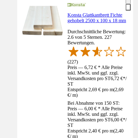
Konsta Glattkantbrett Fichte
gehobelt 2500 x 100 x 18 mm
Durchschnittliche Bewertung:
2.6 von 5 Sternen. 227
Bewertungen.
(
227
)
Preis — 6,72 € * Alle Preise
inkl. MwSt. und ggf. zzgl.
Versandkosten pro ST
6,72 €
*
/
ST
Entspricht 2,69 € pro m
(
2,69
€
/
m
)
Bei Abnahme von 150 ST:
Preis — 6,00 € * Alle Preise
inkl. MwSt. und ggf. zzgl.
Versandkosten pro ST
6,00 €
*
/
ST
Entspricht 2,40 € pro m
(
2,40
€
/
m
)