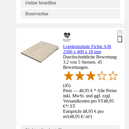
Online bestellbar
Reservierbar
Leimholzplatte Fichte A/B
2500 x 400 x 18 mm
Durchschnittliche Bewertung:
3.2 von 5 Sternen. 45
Bewertungen.
(
45
)
Preis — 48,95 € * Alle Preise
inkl. MwSt. und ggf. zzgl.
Versandkosten pro ST
48,95
€
*
/
ST
Entspricht 48,95 € pro
m²
(
48,95 €
/
m²
)