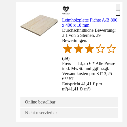
Leimholzplatte Fichte A/B 800
x 400 x 18 mm
Durchschnittliche Bewertung:
3.1 von 5 Sternen. 39
Bewertungen.
(
39
)
Preis — 13,25 € * Alle Preise
inkl. MwSt. und ggf. zzgl.
Versandkosten pro ST
13,25
€
*
/
ST
Entspricht 41,41 € pro
m²
(
41,41 €
/
m²
)
Online bestellbar
Nicht reservierbar