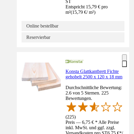
ST
Entspricht 15,79 € pro
m²
(
15,79 €
/
m²
)
Online bestellbar
Reservierbar
Konsta Glattkantbrett Fichte
gehobelt 2500 x 120 x 18 mm
Durchschnittliche Bewertung:
2.6 von 5 Sternen. 225
Bewertungen.
(
225
)
Preis — 6,75 € * Alle Preise
inkl. MwSt. und ggf. zzgl.
Versandkosten pro ST
6,75 €
*
/