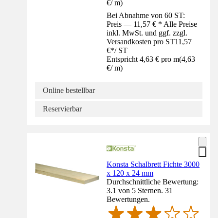
€
/
m
)
Bei Abnahme von 60 ST:
Preis — 11,57 € * Alle Preise
inkl. MwSt. und ggf. zzgl.
Versandkosten pro ST
11,57
€
*
/
ST
Entspricht 4,63 € pro m
(
4,63
€
/
m
)
Online bestellbar
Reservierbar
Konsta Schalbrett Fichte 3000
x 120 x 24 mm
Durchschnittliche Bewertung:
3.1 von 5 Sternen. 31
Bewertungen.