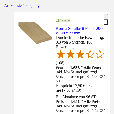
Artikelliste überspringen
Konsta Schalbrett Fichte 2000
x 140 x 23 mm
Durchschnittliche Bewertung:
3.3 von 5 Sternen. 108
Bewertungen.
(
108
)
Preis — 4,90 € * Alle Preise
inkl. MwSt. und ggf. zzgl.
Versandkosten pro ST
4,90 €
*
/
ST
Entspricht 17,50 € pro
m²
(
17,50 €
/
m²
)
Bei Abnahme von 96 ST:
Preis — 4,42 € * Alle Preise
inkl. MwSt. und ggf. zzgl.
Versandkosten pro ST
4,42 €
*
/