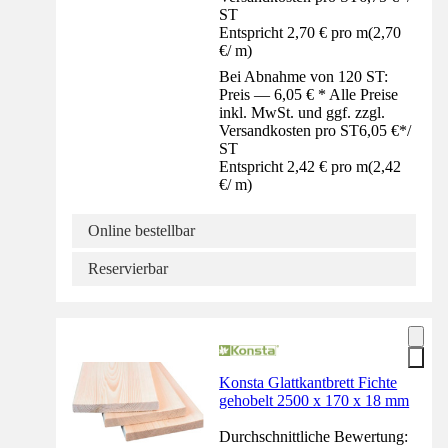
ST
Entspricht 2,70 € pro m
(
2,70
€
/
m
)
Bei Abnahme von 120 ST:
Preis — 6,05 € * Alle Preise
inkl. MwSt. und ggf. zzgl.
Versandkosten pro ST
6,05 €
*
/
ST
Entspricht 2,42 € pro m
(
2,42
€
/
m
)
Online bestellbar
Reservierbar
Konsta Glattkantbrett Fichte
gehobelt 2500 x 170 x 18 mm
Durchschnittliche Bewertung: