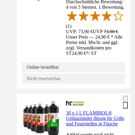
Durchschnittliche Bewertung:
4 von 5 Sternen. 1 Bewertung.
(
1
)
UVP: 73,90 €
UVP
73,90 €
Unser Preis — 24,90 € * Alle
Preise inkl. MwSt. und ggf.
zzgl. Versandkosten pro
ST
24,90 €
*
/
ST
Online bestellbar
Nicht reservierbar
30 x 1 L FLAMBIOL®
Grillanzünder flüssig für Grills
und Feuerstellen in Flasche
Artikel wurde noch nicht