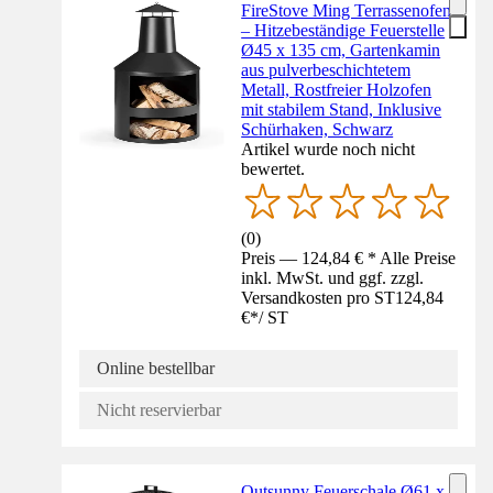
FireStove Ming Terrassenofen
– Hitzebeständige Feuerstelle
Ø45 x 135 cm, Gartenkamin
aus pulverbeschichtetem
Metall, Rostfreier Holzofen
mit stabilem Stand, Inklusive
Schürhaken, Schwarz
Artikel wurde noch nicht
bewertet.
(
0
)
Preis — 124,84 € * Alle Preise
inkl. MwSt. und ggf. zzgl.
Versandkosten pro ST
124,84
€
*
/
ST
Online bestellbar
Nicht reservierbar
Outsunny Feuerschale Ø61 x