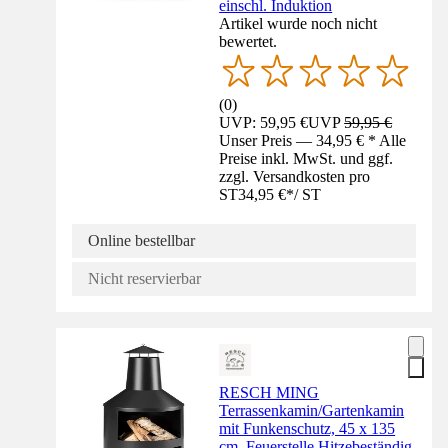
einschl. Induktion
Artikel wurde noch nicht
bewertet.
(
0
)
UVP: 59,95 €
UVP
59,95 €
Unser Preis — 34,95 € * Alle
Preise inkl. MwSt. und ggf.
zzgl. Versandkosten pro
ST
34,95 €
*
/
ST
Online bestellbar
Nicht reservierbar
RESCH MING
Terrassenkamin/Gartenkamin
mit Funkenschutz, 45 x 135
cm, Feuerstelle Hitzebeständig