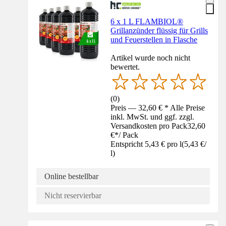
6 x 1 L FLAMBIOL®
Grillanzünder flüssig für Grills
und Feuerstellen in Flasche
Artikel wurde noch nicht
bewertet.
(
0
)
Preis — 32,60 € * Alle Preise
inkl. MwSt. und ggf. zzgl.
Versandkosten pro Pack
32,60
€
*
/
Pack
Entspricht 5,43 € pro l
(
5,43 €
/
l
)
Online bestellbar
Nicht reservierbar