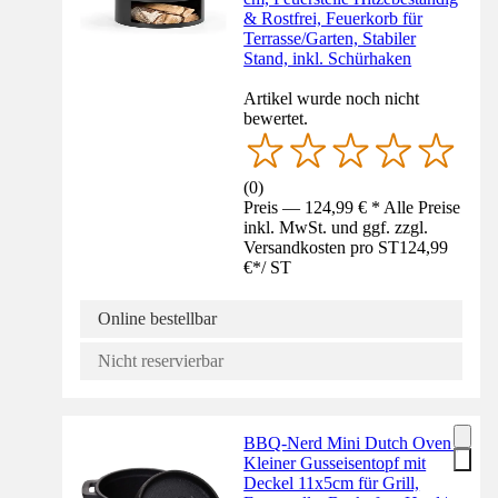
& Rostfrei, Feuerkorb für
Terrasse/Garten, Stabiler
Stand, inkl. Schürhaken
Artikel wurde noch nicht
bewertet.
(
0
)
Preis — 124,99 € * Alle Preise
inkl. MwSt. und ggf. zzgl.
Versandkosten pro ST
124,99
€
*
/
ST
Online bestellbar
Nicht reservierbar
BBQ-Nerd Mini Dutch Oven |
Kleiner Gusseisentopf mit
Deckel 11x5cm für Grill,