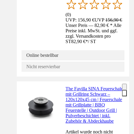
(
0
)
UVP: 156,90 €
UVP
156,90 €
Unser Preis — 82,90 € * Alle
Preise inkl. MwSt. und ggf.
zzgl. Versandkosten pro
ST
82,90 €
*
/
ST
Online bestellbar
Nicht reservierbar
The Favilla SINA Feuerschale
mit Grillring Schwarz –
120x120x45 cm | Feuerschale
mit Grillplatte | BBQ
Feuerstelle | Outdoor Grill |
Pulverbeschichtet | inkl.
Zubehör & Abdeckhaube
Artikel wurde noch nicht