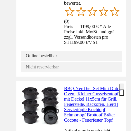
bewertet.
(
0
)
Preis — 1199,00 € * Alle
Preise inkl. MwSt. und ggf.
zzgl. Versandkosten pro
ST
1199,00 €
*
/
ST
Online bestellbar
Nicht reservierbar
BBQ-Nerd 6er Set Mini Dutch
Oven | Kleiner Gusseisentopf
mit Deckel 11x5cm für Grill,
Feuerstelle, Backofen, Herd |
Serviertöpfe Kochtopf
Schmortopf Brottopf Bräter
Cocotte - Feuerfester Topf
Artikel wurde noch nicht