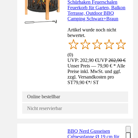
Schürhaken Feuerschalen
Feuerkorb für Garten, Balkon
Terrasse, Outdoor BBQ
Camping Schwarz+Braun
Artikel wurde noch nicht
bewertet.
(
0
)
UVP: 202,90 €
UVP
202,90 €
Unser Preis — 79,90 € * Alle
Preise inkl. MwSt. und ggf.
zzgl. Versandkosten pro
ST
79,90 €
*
/
ST
Online bestellbar
Nicht reservierbar
BBQ Nerd Gusseisen
Crêpespfanne Ø 19 cm für