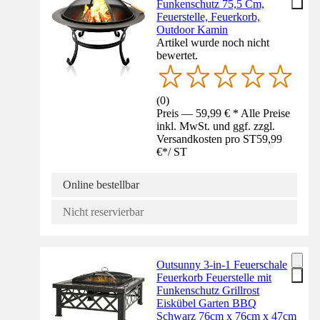
Funkenschutz 75,5 Cm,
Feuerstelle, Feuerkorb,
Outdoor Kamin
Artikel wurde noch nicht
bewertet.
(
0
)
Preis — 59,99 € * Alle Preise
inkl. MwSt. und ggf. zzgl.
Versandkosten pro ST
59,99
€
*
/
ST
Online bestellbar
Nicht reservierbar
Outsunny 3-in-1 Feuerschale
Feuerkorb Feuerstelle mit
Funkenschutz Grillrost
Eiskübel Garten BBQ
Schwarz 76cm x 76cm x 47cm