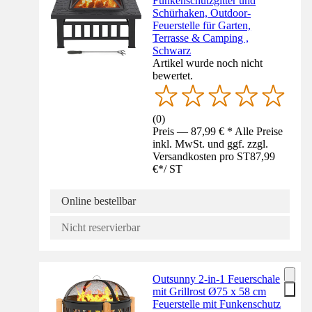
Funkenschutzgitter und
Schürhaken, Outdoor-
Feuerstelle für Garten,
Terrasse & Camping ,
Schwarz
Artikel wurde noch nicht
bewertet.
(
0
)
Preis — 87,99 € * Alle Preise
inkl. MwSt. und ggf. zzgl.
Versandkosten pro ST
87,99
€
*
/
ST
Online bestellbar
Nicht reservierbar
Outsunny 2-in-1 Feuerschale
mit Grillrost Ø75 x 58 cm
Feuerstelle mit Funkenschutz