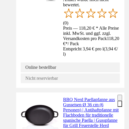
bewertet.
(
0
)
Preis — 118,20 € * Alle Preise
inkl. MwSt. und ggf. zzgl.
Versandkosten pro Pack
118,20
€
*
/
Pack
Entspricht 3,94 € pro l
(
3,94 €
/
l
)
Online bestellbar
Nicht reservierbar
BBQ Nerd Paellapfanne aus
Gusseisen Ø 36 cm (6
Personen) | Antihaftpfanne mit
Flachboden für traditionelle
spanische Paella | Gusspfanne
für Grill Feuerstelle Herd