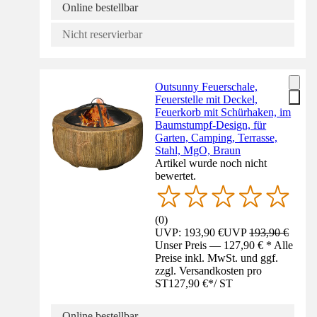
Online bestellbar
Nicht reservierbar
Outsunny Feuerschale,
Feuerstelle mit Deckel,
Feuerkorb mit Schürhaken, im
Baumstumpf-Design, für
Garten, Camping, Terrasse,
Stahl, MgO, Braun
Artikel wurde noch nicht
bewertet.
(
0
)
UVP: 193,90 €
UVP
193,90 €
Unser Preis — 127,90 € * Alle
Preise inkl. MwSt. und ggf.
zzgl. Versandkosten pro
ST
127,90 €
*
/
ST
Online bestellbar