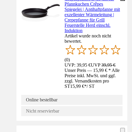
Pfannkuchen Crêpes
Spiegelei | Antihaftpfanne mit
exzellenter Wärmeleitung |
Crepepfanne für Grill
Feuerstelle Herd einschl.
Induktion
Artikel wurde noch nicht
bewertet.
(
0
)
UVP: 39,95 €
UVP
39,95 €
Unser Preis — 15,99 € * Alle
Preise inkl. MwSt. und ggf.
zzgl. Versandkosten pro
ST
15,99 €
*
/
ST
Online bestellbar
Nicht reservierbar