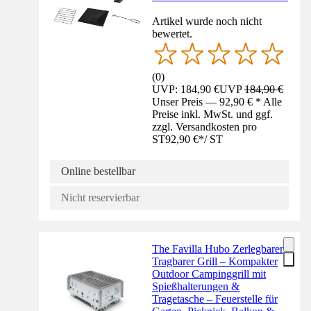
Artikel wurde noch nicht
bewertet.
(
0
)
UVP: 184,90 €
UVP
184,90 €
Unser Preis — 92,90 € * Alle
Preise inkl. MwSt. und ggf.
zzgl. Versandkosten pro
ST
92,90 €
*
/
ST
Online bestellbar
Nicht reservierbar
The Favilla Hubo Zerlegbarer
Tragbarer Grill – Kompakter
Outdoor Campinggrill mit
Spießhalterungen &
Tragetasche – Feuerstelle für