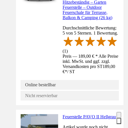
Hitzebeständig – Garten
Feuerstelle – Outdoor
Feuerschale für Terrasse,
Balkon & Camping (26 kg)
Durchschnittliche Bewertung:
5 von 5 Sternen. 1 Bewertung.
(
1
)
Preis — 189,00 € * Alle Preise
inkl. MwSt. und ggf. zzgl.
Versandkosten pro ST
189,00
€
*
/
ST
Online bestellbar
Nicht reservierbar
Feuerstelle PAVO II Hellgrau
Artikel wurde noch nicht