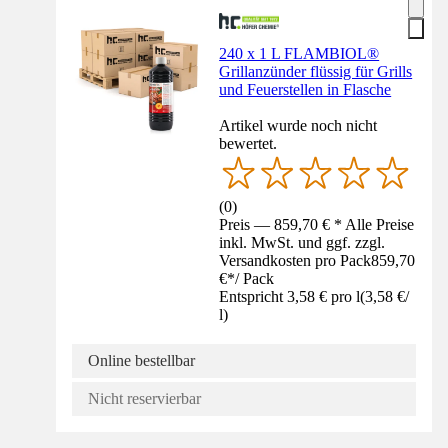
240 x 1 L FLAMBIOL®
Grillanzünder flüssig für Grills
und Feuerstellen in Flasche
Artikel wurde noch nicht
bewertet.
(
0
)
Preis — 859,70 € * Alle Preise
inkl. MwSt. und ggf. zzgl.
Versandkosten pro Pack
859,70
€
*
/
Pack
Entspricht 3,58 € pro l
(
3,58 €
/
l
)
Online bestellbar
Nicht reservierbar