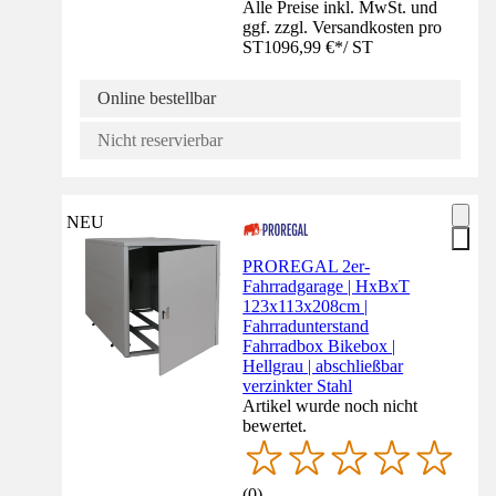
Alle Preise inkl. MwSt. und
ggf. zzgl. Versandkosten pro
ST
1096,99 €
*
/
ST
Online bestellbar
Nicht reservierbar
NEU
PROREGAL 2er-
Fahrradgarage | HxBxT
123x113x208cm |
Fahrradunterstand
Fahrradbox Bikebox |
Hellgrau | abschließbar
verzinkter Stahl
Artikel wurde noch nicht
bewertet.
(
0
)