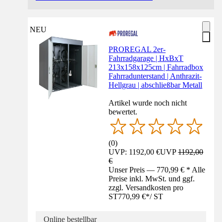
NEU
PROREGAL 2er-
Fahrradgarage | HxBxT
213x158x125cm | Fahrradbox
Fahrradunterstand | Anthrazit-
Hellgrau | abschließbar Metall
Artikel wurde noch nicht
bewertet.
(
0
)
UVP: 1192,00 €
UVP
1192,00
€
Unser Preis — 770,99 € * Alle
Preise inkl. MwSt. und ggf.
zzgl. Versandkosten pro
ST
770,99 €
*
/
ST
Online bestellbar