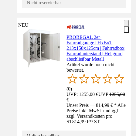
Nicht reservierbar
NEU
PROREGAL 2er-
Fahrradgarage | HxBxT
213x158x125cm | Fahrradbox
Fahrradunterstand | Hellgrau |
abschließbar Metall
Artikel wurde noch nicht
bewertet.
(
0
)
UVP: 1255,00 €
UVP
1255,00
€
Unser Preis — 814,99 € * Alle
Preise inkl. MwSt. und ggf.
zzgl. Versandkosten pro
ST
814,99 €
*
/
ST
Online bestellbar