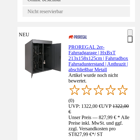
Nicht reservierbar
NEU
PROREGAL 2er-
Fahrradgarage | HxBxT
213x158x125cm | Fahrradbox
Fahrradunterstand | Anthrazit |
abschließbar Metall
Artikel wurde noch nicht
bewertet.
(
0
)
UVP: 1322,00 €
UVP
1322,00
€
Unser Preis — 827,99 € * Alle
Preise inkl. MwSt. und ggf.
zzgl. Versandkosten pro
ST
827,99 €
*
/
ST