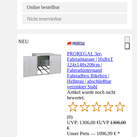
Online bestellbar
Nicht reservierbar
NEU
PROREGAL 3er-
Fahrradgarage | HxBxT
124x148x208cm |
Fahrradunterstand
Fahrradbox Bikebox |
Hellgrau | abschließbar
verzinkter Stahl
Artikel wurde noch nicht
bewertet.
(
0
)
UVP: 1306,00 €
UVP
1306,00
€
Unser Preis — 1096,99 € *