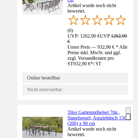
Artikel wurde noch nicht
bewertet.
(
0
)
UVP: 1262,90 €
UVP
1262,90
€
Unser Preis — 932,90 € * Alle
Preise inkl. MwSt. und ggf.
zzgl. Versandkosten pro
ST
932,90 €
*
/
ST
Online bestellbar
Nicht reservierbar
Tilos Gartenmöbelset 7tlg.,
Stapelsessel, Ausziehtisch 150
(200) x 90 cm
Artikel wurde noch nicht
bewertet.