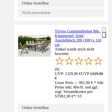
Online bestellbar
Nicht reservierbar
Trivero Gartenmöbelset 9tlg.,
Klappsessel, Semi
Ausziehtisch 200 (300) x 110
cm
Artikel wurde noch nicht
bewertet.
(
0
)
UVP: 1329,90 €
UVP
1329,90
€
Unser Preis — 961,90 € * Alle
Preise inkl. MwSt. und ggf.
zzgl. Versandkosten pro
ST
961,90 €
*
/
ST
Online bestellbar