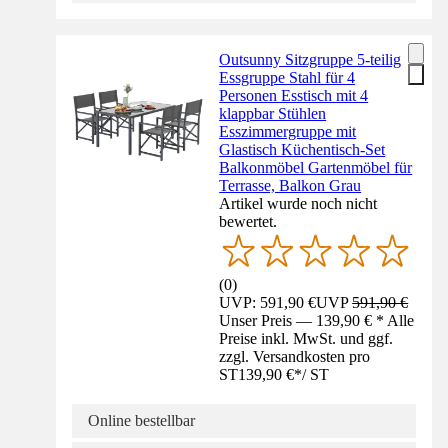
Outsunny Sitzgruppe 5-teilig
Essgruppe Stahl für 4
Personen Esstisch mit 4
klappbar Stühlen
Esszimmergruppe mit
Glastisch Küchentisch-Set
Balkonmöbel Gartenmöbel für
Terrasse, Balkon Grau
Artikel wurde noch nicht
bewertet.
(
0
)
UVP: 591,90 €
UVP
591,90 €
Unser Preis — 139,90 € * Alle
Preise inkl. MwSt. und ggf.
zzgl. Versandkosten pro
ST
139,90 €
*
/
ST
Online bestellbar