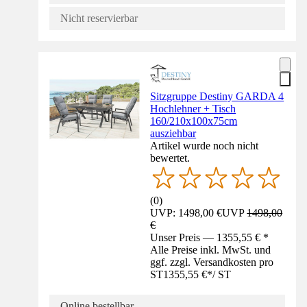
Nicht reservierbar
Sitzgruppe Destiny GARDA 4
Hochlehner + Tisch
160/210x100x75cm
ausziehbar
Artikel wurde noch nicht
bewertet.
(
0
)
UVP: 1498,00 €
UVP
1498,00
€
Unser Preis — 1355,55 € *
Alle Preise inkl. MwSt. und
ggf. zzgl. Versandkosten pro
ST
1355,55 €
*
/
ST
Online bestellbar