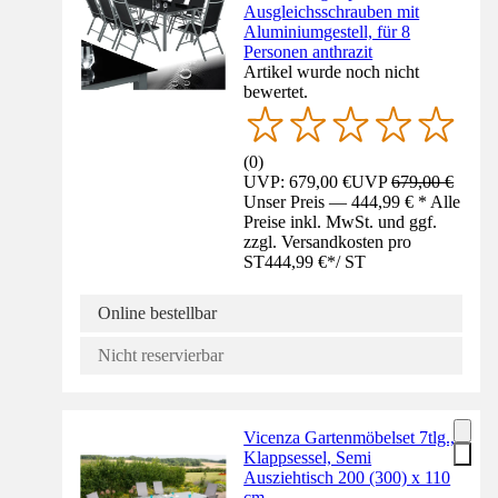
Ausgleichsschrauben mit
Aluminiumgestell, für 8
Personen anthrazit
Artikel wurde noch nicht
bewertet.
(
0
)
UVP: 679,00 €
UVP
679,00 €
Unser Preis — 444,99 € * Alle
Preise inkl. MwSt. und ggf.
zzgl. Versandkosten pro
ST
444,99 €
*
/
ST
Online bestellbar
Nicht reservierbar
Vicenza Gartenmöbelset 7tlg.,
Klappsessel, Semi
Ausziehtisch 200 (300) x 110
cm