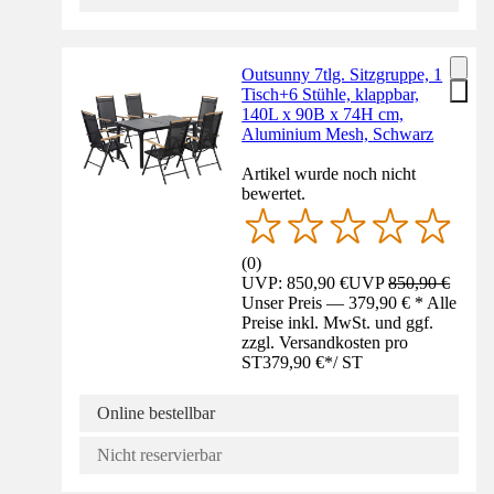
Outsunny 7tlg. Sitzgruppe, 1
Tisch+6 Stühle, klappbar,
140L x 90B x 74H cm,
Aluminium Mesh, Schwarz
Artikel wurde noch nicht
bewertet.
(
0
)
UVP: 850,90 €
UVP
850,90 €
Unser Preis — 379,90 € * Alle
Preise inkl. MwSt. und ggf.
zzgl. Versandkosten pro
ST
379,90 €
*
/
ST
Online bestellbar
Nicht reservierbar