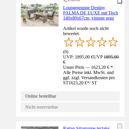
Loungegruppe Destiny
PALMA DE LUXE mit Tisch
140x80x67cm, vintage grau
Artikel wurde noch nicht
bewertet.
(
0
)
UVP: 1895,00 €
UVP
1895,00
€
Unser Preis — 1623,20 € *
Alle Preise inkl. MwSt. und
ggf. zzgl. Versandkosten pro
ST
1623,20 €
*
/
ST
Online bestellbar
Nicht reservierbar
Rattan Sitzgruppe tectake