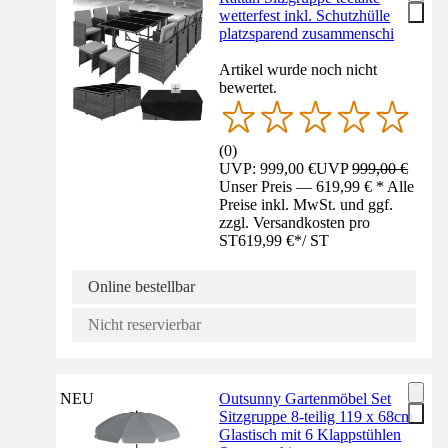
wetterfest inkl. Schutzhülle
platzsparend zusammenschi
Artikel wurde noch nicht
bewertet.
(
0
)
UVP: 999,00 €
UVP
999,00 €
Unser Preis — 619,99 € * Alle
Preise inkl. MwSt. und ggf.
zzgl. Versandkosten pro
ST
619,99 €
*
/
ST
Online bestellbar
Nicht reservierbar
NEU
Outsunny Gartenmöbel Set
Sitzgruppe 8-teilig 119 x 68cm
Glastisch mit 6 Klappstühlen