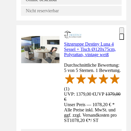
Nicht reservierbar
Sitzgruppe Destiny Luna 4
Sessel + Tisch Ø120x75cm,
Polyrattan, vintage weiß
Durchschnittliche Bewertung:
5 von 5 Sternen. 1 Bewertung.
(
1
)
UVP: 1379,00 €
UVP
1379,00
€
Unser Preis — 1078,20 € *
Alle Preise inkl. MwSt. und
ggf. zzgl. Versandkosten pro
ST
1078,20 €
*
/
ST