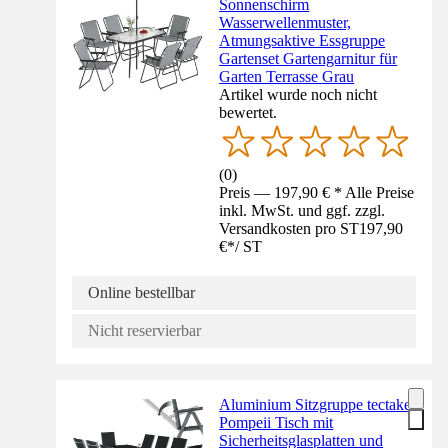
Sonnenschirm
Wasserwellenmuster,
Atmungsaktive Essgruppe
Gartenset Gartengarnitur für
Garten Terrasse Grau
Artikel wurde noch nicht
bewertet.
(
0
)
Preis — 197,90 € * Alle Preise
inkl. MwSt. und ggf. zzgl.
Versandkosten pro ST
197,90
€
*
/
ST
Online bestellbar
Nicht reservierbar
Aluminium Sitzgruppe tectake
Pompeii Tisch mit
Sicherheitsglasplatten und