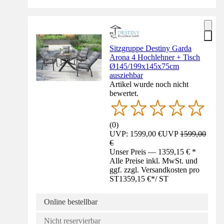
Sitzgruppe Destiny Garda
Arona 4 Hochlehner + Tisch
Ø145/199x145x75cm
ausziehbar
Artikel wurde noch nicht
bewertet.
(
0
)
UVP: 1599,00 €
UVP
1599,00
€
Unser Preis — 1359,15 € *
Alle Preise inkl. MwSt. und
ggf. zzgl. Versandkosten pro
ST
1359,15 €
*
/
ST
Online bestellbar
Nicht reservierbar