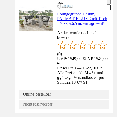
Loungegruppe Destiny
PALMA DE LUXE mit Tisch
140x80x67cm, vintage weiß
Artikel wurde noch nicht
bewertet.
(
0
)
UVP: 1549,00 €
UVP
1549,00
€
Unser Preis — 1322,10 € *
Alle Preise inkl. MwSt. und
ggf. zzgl. Versandkosten pro
ST
1322,10 €
*
/
ST
Online bestellbar
Nicht reservierbar