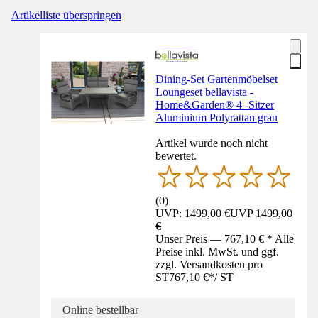
Artikelliste überspringen
Dining-Set Gartenmöbelset
Loungeset bellavista -
Home&Garden® 4 -Sitzer
Aluminium Polyrattan grau
Artikel wurde noch nicht
bewertet.
(
0
)
UVP: 1499,00 €
UVP
1499,00
€
Unser Preis — 767,10 € * Alle
Preise inkl. MwSt. und ggf.
zzgl. Versandkosten pro
ST
767,10 €
*
/
ST
Online bestellbar