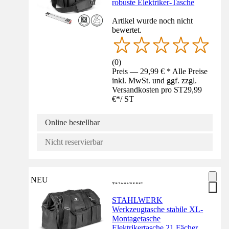
robuste Elektriker-Tasche
Artikel wurde noch nicht
bewertet.
(
0
)
Preis — 29,99 € * Alle Preise
inkl. MwSt. und ggf. zzgl.
Versandkosten pro ST
29,99
€
*
/
ST
Online bestellbar
Nicht reservierbar
NEU
STAHLWERK
Werkzeugtasche stabile XL-
Montagetasche
Elektrikertasche 21 Fächer