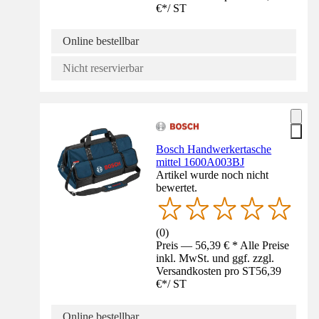
€
*
/
ST
Online bestellbar
Nicht reservierbar
Bosch Handwerkertasche
mittel 1600A003BJ
Artikel wurde noch nicht
bewertet.
(
0
)
Preis — 56,39 € * Alle Preise
inkl. MwSt. und ggf. zzgl.
Versandkosten pro ST
56,39
€
*
/
ST
Online bestellbar