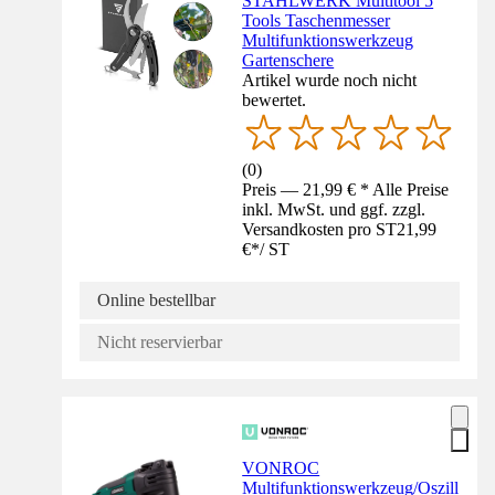
STAHLWERK Multitool 5
Tools Taschenmesser
Multifunktionswerkzeug
Gartenschere
Artikel wurde noch nicht
bewertet.
(
0
)
Preis — 21,99 € * Alle Preise
inkl. MwSt. und ggf. zzgl.
Versandkosten pro ST
21,99
€
*
/
ST
Online bestellbar
Nicht reservierbar
VONROC
Multifunktionswerkzeug/Oszill