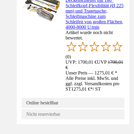
Deckenschleifer mit 180°
Schleifkopf-Flexibilität (Ø 225
mm) und Tragetasche,
Schleifmaschine zum
Schleifen von großen Flächen,
4000-8000 U/min
Artikel wurde noch nicht
bewertet.
(
0
)
UVP: 1700,01 €
UVP
1700,01
€
Unser Preis — 1275,01 € *
Alle Preise inkl. MwSt. und
ggf. zzgl. Versandkosten pro
ST
1275,01 €
*
/
ST
Online bestellbar
Nicht reservierbar