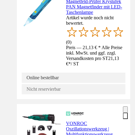
Magnetfeld-Prüfer Krystufek
PAN Magnetfinder mit LED-
Taschenlampe
Artikel wurde noch nicht
bewertet.
(
0
)
Preis — 21,13 € * Alle Preise
inkl. MwSt. und ggf. zzgl.
Versandkosten pro ST
21,13
€
*
/
ST
Online bestellbar
Nicht reservierbar
VONROC
Oszillationswerkzeug |
Multifunktionswerkzeug