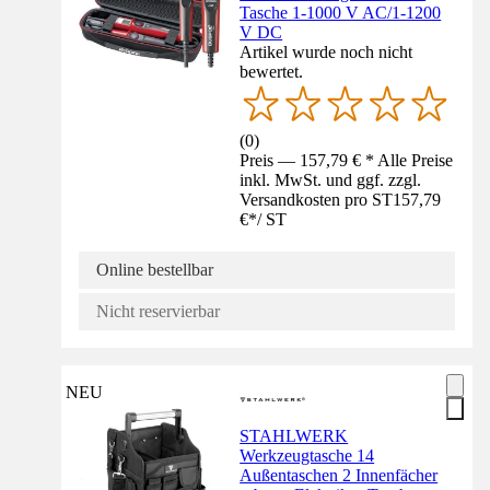
Tasche 1-1000 V AC/1-1200
V DC
Artikel wurde noch nicht
bewertet.
(
0
)
Preis — 157,79 € * Alle Preise
inkl. MwSt. und ggf. zzgl.
Versandkosten pro ST
157,79
€
*
/
ST
Online bestellbar
Nicht reservierbar
NEU
STAHLWERK
Werkzeugtasche 14
Außentaschen 2 Innenfächer