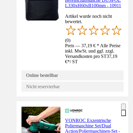
Bereitschaftstasche DUSPOL
L330xH60xB100mm - 10911
Artikel wurde noch nicht
bewertet.
(
0
)
Preis — 37,19 € * Alle Preise
inkl. MwSt. und ggf. zzgl.
Versandkosten pro ST
37,19
€
*
/
ST
Online bestellbar
Nicht reservierbar
VONROC Exzentrische
Poliermaschine Set/Dual
Action/Poliermaschinen-Set -