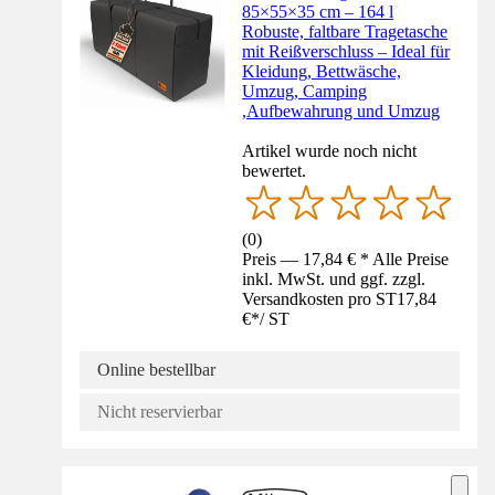
85×55×35 cm – 164 l
Robuste, faltbare Tragetasche
mit Reißverschluss – Ideal für
Kleidung, Bettwäsche,
Umzug, Camping
,Aufbewahrung und Umzug
Artikel wurde noch nicht
bewertet.
(
0
)
Preis — 17,84 € * Alle Preise
inkl. MwSt. und ggf. zzgl.
Versandkosten pro ST
17,84
€
*
/
ST
Online bestellbar
Nicht reservierbar