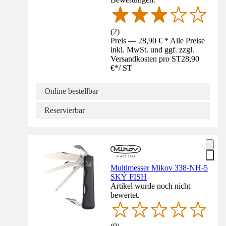
(
2
)
Preis — 28,90 € * Alle Preise
inkl. MwSt. und ggf. zzgl.
Versandkosten pro ST
28,90
€
*
/
ST
Online bestellbar
Reservierbar
Multimesser Mikov 338-NH-5
SKÝ FISH
Artikel wurde noch nicht
bewertet.