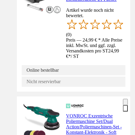
Artikel wurde noch nicht
bewertet.
(
0
)
Preis — 24,99 € * Alle Preise
inkl. MwSt. und ggf. zzgl.
Versandkosten pro ST
24,99
€
*
/
ST
Online bestellbar
Nicht reservierbar
VONROC Exzentrische
Poliermaschine Set/Dual
Action/Poliermaschinen-Set -
Konstant-Elektronik - Soft