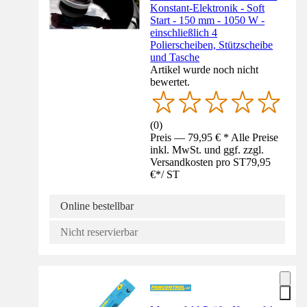
Konstant-Elektronik - Soft
Start - 150 mm - 1050 W -
einschließlich 4
Polierscheiben, Stützscheibe
und Tasche
Artikel wurde noch nicht
bewertet.
(
0
)
Preis — 79,95 € * Alle Preise
inkl. MwSt. und ggf. zzgl.
Versandkosten pro ST
79,95
€
*
/
ST
Online bestellbar
Nicht reservierbar