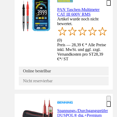
PAN Taschen-Multimeter
CAT III 600V RMS
Artikel wurde noch nicht
bewertet.
(
0
)
Preis — 28,39 € * Alle Preise
inkl. MwSt. und ggf. zzgl.
Versandkosten pro ST
28,39
€
*
/
ST
Online bestellbar
Nicht reservierbar
Spannungs-/Durchgangsprüfer
DUSPOL® dig.+Premium