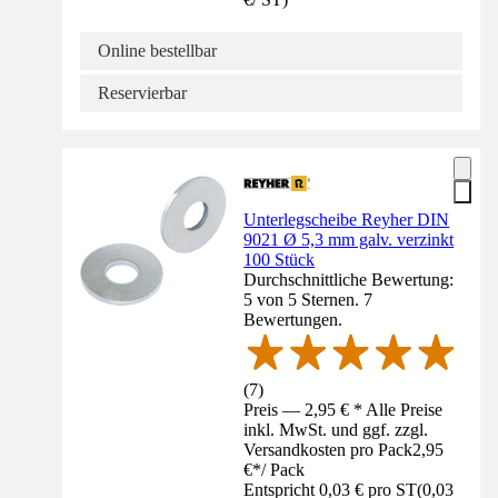
Online bestellbar
Reservierbar
Unterlegscheibe Reyher DIN
9021 Ø 5,3 mm galv. verzinkt
100 Stück
Durchschnittliche Bewertung:
5 von 5 Sternen. 7
Bewertungen.
(
7
)
Preis — 2,95 € * Alle Preise
inkl. MwSt. und ggf. zzgl.
Versandkosten pro Pack
2,95
€
*
/
Pack
Entspricht 0,03 € pro ST
(
0,03