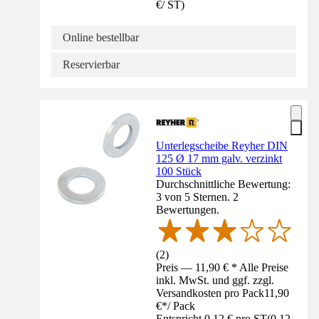
€
/
ST
)
Online bestellbar
Reservierbar
Unterlegscheibe Reyher DIN
125 Ø 17 mm galv. verzinkt
100 Stück
Durchschnittliche Bewertung:
3 von 5 Sternen. 2
Bewertungen.
(
2
)
Preis — 11,90 € * Alle Preise
inkl. MwSt. und ggf. zzgl.
Versandkosten pro Pack
11,90
€
*
/
Pack
Entspricht 0,12 € pro ST
(
0,12