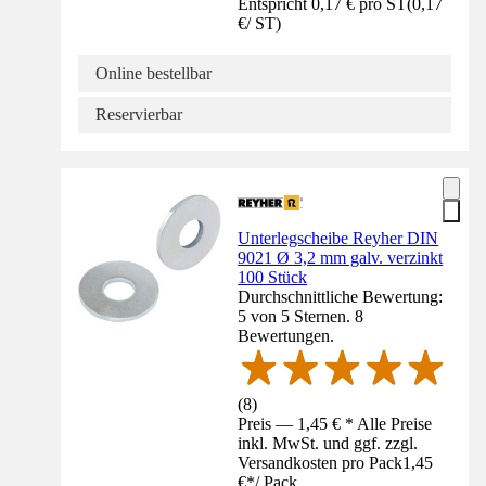
Entspricht 0,17 € pro ST
(
0,17
€
/
ST
)
Online bestellbar
Reservierbar
Unterlegscheibe Reyher DIN
9021 Ø 3,2 mm galv. verzinkt
100 Stück
Durchschnittliche Bewertung:
5 von 5 Sternen. 8
Bewertungen.
(
8
)
Preis — 1,45 € * Alle Preise
inkl. MwSt. und ggf. zzgl.
Versandkosten pro Pack
1,45
€
*
/
Pack