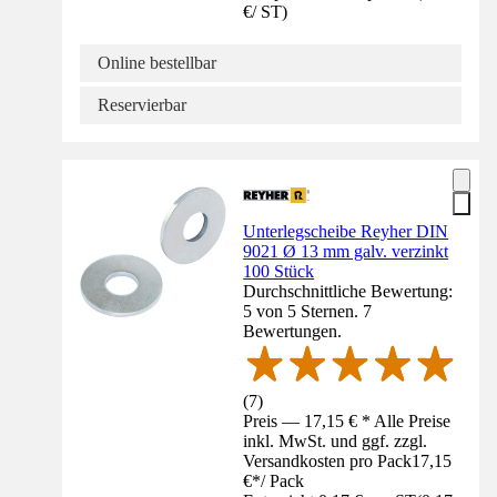
€
/
ST
)
Online bestellbar
Reservierbar
Unterlegscheibe Reyher DIN
9021 Ø 13 mm galv. verzinkt
100 Stück
Durchschnittliche Bewertung:
5 von 5 Sternen. 7
Bewertungen.
(
7
)
Preis — 17,15 € * Alle Preise
inkl. MwSt. und ggf. zzgl.
Versandkosten pro Pack
17,15
€
*
/
Pack