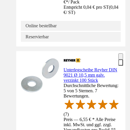
€
*
/
Pack
Entspricht 0,04 € pro ST
(
0,04
€
/
ST
)
Online bestellbar
Reservierbar
Unterlegscheibe Reyher DIN
9021 Ø 10,5 mm galv.
verzinkt 100 Stück
Durchschnittliche Bewertung:
5 von 5 Sternen. 7
Bewertungen.
(
7
)
Preis — 6,55 € * Alle Preise
inkl. MwSt. und ggf. zzgl.
Versandkosten pro Pack
6,55