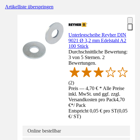
Artikelliste überspringen
Unterlegscheibe Reyher DIN
9021 Ø 3,2 mm Edelstahl A2
100 Stück
Durchschnittliche Bewertung:
3 von 5 Sternen. 2
Bewertungen.
(
2
)
Preis — 4,70 € * Alle Preise
inkl. MwSt. und ggf. zzgl.
Versandkosten pro Pack
4,70
€
*
/
Pack
Entspricht 0,05 € pro ST
(
0,05
€
/
ST
)
Online bestellbar