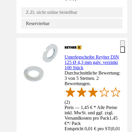
Z.Zt. nicht online bestellbar
Reservierbar
Unterlegscheibe Reyher DIN
125 Ø 4,3 mm galv. verzinkt
100 Stück
Durchschnittliche Bewertung:
3 von 5 Sternen. 2
Bewertungen.
(
2
)
Preis — 1,45 € * Alle Preise
inkl. MwSt. und ggf. zzgl.
Versandkosten pro Pack
1,45
€
*
/
Pack
Entspricht 0,01 € pro ST
(
0,01