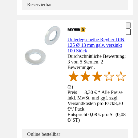
Reservierbar
Unterlegscheibe Reyher DIN
125 Ø 13 mm galv. verzinkt
100 Stück
Durchschnittliche Bewertung:
3 von 5 Sternen. 2
Bewertungen.
(
2
)
Preis — 8,30 € * Alle Preise
inkl. MwSt. und ggf. zzgl.
Versandkosten pro Pack
8,30
€
*
/
Pack
Entspricht 0,08 € pro ST
(
0,08
€
/
ST
)
Online bestellbar