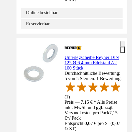
Online bestellbar
Reservierbar
Unterlegscheibe Reyher DIN
125 Ø 6,4 mm Edelstahl A2
100 Stück
Durchschnittliche Bewertung:
5 von 5 Sternen. 1 Bewertung.
(
1
)
Preis — 7,15 € * Alle Preise
inkl. MwSt. und ggf. zzgl.
Versandkosten pro Pack
7,15
€
*
/
Pack
Entspricht 0,07 € pro ST
(
0,07
€
/
ST
)