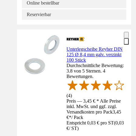
Online bestellbar
Reservierbar
Unterlegscheibe Reyher DIN
125 Ø 8,4 mm galv. verzinkt
100 Stück
Durchschnittliche Bewertung:
3.8 von 5 Sternen. 4
Bewertungen.
(
4
)
Preis — 3,45 € * Alle Preise
inkl. MwSt. und ggf. zzgl.
Versandkosten pro Pack
3,45
€
*
/
Pack
Entspricht 0,03 € pro ST
(
0,03
€
/
ST
)