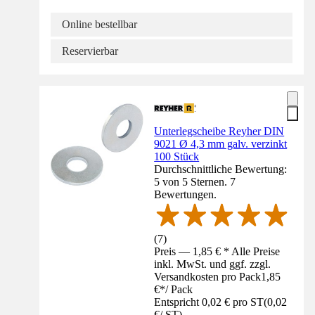
Online bestellbar
Reservierbar
Unterlegscheibe Reyher DIN
9021 Ø 4,3 mm galv. verzinkt
100 Stück
Durchschnittliche Bewertung:
5 von 5 Sternen. 7
Bewertungen.
(
7
)
Preis — 1,85 € * Alle Preise
inkl. MwSt. und ggf. zzgl.
Versandkosten pro Pack
1,85
€
*
/
Pack
Entspricht 0,02 € pro ST
(
0,02
€
/
ST
)