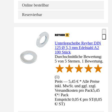
Online bestellbar
Reservierbar
Unterlegscheibe Reyher DIN
125 Ø 5,3 mm Edelstahl A2
100 Stück
Durchschnittliche Bewertung:
5 von 5 Sternen. 1 Bewertung.
(
1
)
Preis — 5,45 € * Alle Preise
inkl. MwSt. und ggf. zzgl.
Versandkosten pro Pack
5,45
€
*
/
Pack
Entspricht 0,05 € pro ST
(
0,05
€
/
ST
)