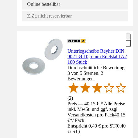
Online bestellbar
Z.Zt. nicht reservierbar
Unterlegscheibe Reyher DIN
9021 Ø 10,5 mm Edelstahl A2
100 Stück
Durchschnittliche Bewertung:
3 von 5 Sternen. 2
Bewertungen.
(
2
)
Preis — 40,15 € * Alle Preise
inkl. MwSt. und ggf. zzgl.
Versandkosten pro Pack
40,15
€
*
/
Pack
Entspricht 0,40 € pro ST
(
0,40
€
/
ST
)