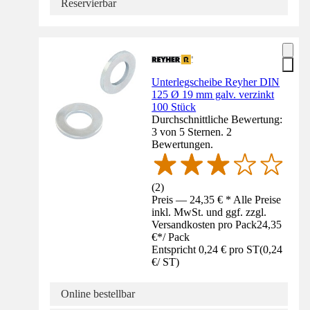
Reservierbar
Unterlegscheibe Reyher DIN
125 Ø 19 mm galv. verzinkt
100 Stück
Durchschnittliche Bewertung:
3 von 5 Sternen. 2
Bewertungen.
(
2
)
Preis — 24,35 € * Alle Preise
inkl. MwSt. und ggf. zzgl.
Versandkosten pro Pack
24,35
€
*
/
Pack
Entspricht 0,24 € pro ST
(
0,24
€
/
ST
)
Online bestellbar