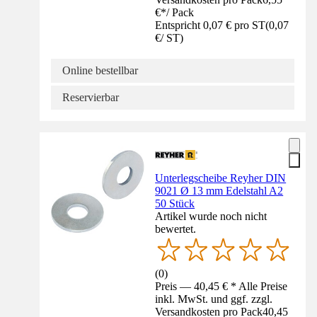
€
*
/
Pack
Entspricht 0,07 € pro ST
(
0,07
€
/
ST
)
Online bestellbar
Reservierbar
Unterlegscheibe Reyher DIN
9021 Ø 13 mm Edelstahl A2
50 Stück
Artikel wurde noch nicht
bewertet.
(
0
)
Preis — 40,45 € * Alle Preise
inkl. MwSt. und ggf. zzgl.
Versandkosten pro Pack
40,45