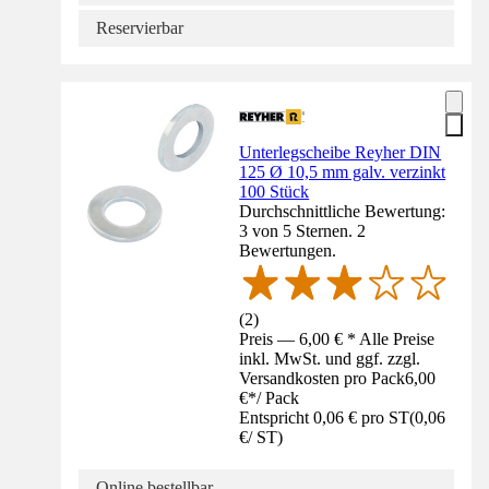
Reservierbar
Unterlegscheibe Reyher DIN
125 Ø 10,5 mm galv. verzinkt
100 Stück
Durchschnittliche Bewertung:
3 von 5 Sternen. 2
Bewertungen.
(
2
)
Preis — 6,00 € * Alle Preise
inkl. MwSt. und ggf. zzgl.
Versandkosten pro Pack
6,00
€
*
/
Pack
Entspricht 0,06 € pro ST
(
0,06
€
/
ST
)
Online bestellbar