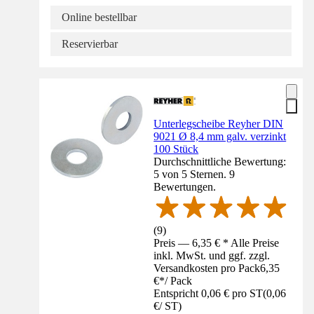
Online bestellbar
Reservierbar
Unterlegscheibe Reyher DIN
9021 Ø 8,4 mm galv. verzinkt
100 Stück
Durchschnittliche Bewertung:
5 von 5 Sternen. 9
Bewertungen.
(
9
)
Preis — 6,35 € * Alle Preise
inkl. MwSt. und ggf. zzgl.
Versandkosten pro Pack
6,35
€
*
/
Pack
Entspricht 0,06 € pro ST
(
0,06
€
/
ST
)