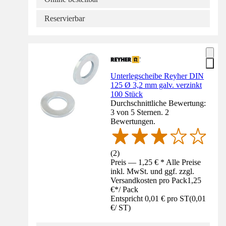
Reservierbar
Unterlegscheibe Reyher DIN
125 Ø 3,2 mm galv. verzinkt
100 Stück
Durchschnittliche Bewertung:
3 von 5 Sternen. 2
Bewertungen.
(
2
)
Preis — 1,25 € * Alle Preise
inkl. MwSt. und ggf. zzgl.
Versandkosten pro Pack
1,25
€
*
/
Pack
Entspricht 0,01 € pro ST
(
0,01
€
/
ST
)