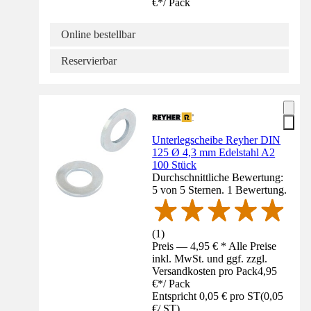
€
*
/
Pack
Online bestellbar
Reservierbar
Unterlegscheibe Reyher DIN
125 Ø 4,3 mm Edelstahl A2
100 Stück
Durchschnittliche Bewertung:
5 von 5 Sternen. 1 Bewertung.
(
1
)
Preis — 4,95 € * Alle Preise
inkl. MwSt. und ggf. zzgl.
Versandkosten pro Pack
4,95
€
*
/
Pack
Entspricht 0,05 € pro ST
(
0,05
€
/
ST
)