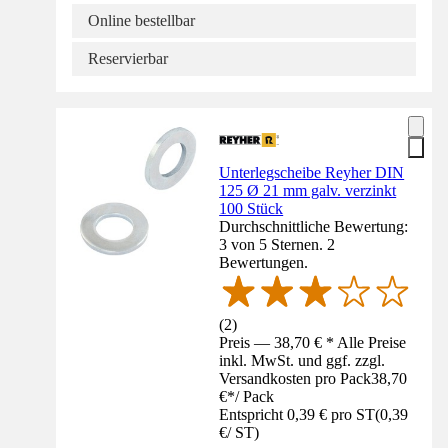
Online bestellbar
Reservierbar
Unterlegscheibe Reyher DIN
125 Ø 21 mm galv. verzinkt
100 Stück
Durchschnittliche Bewertung:
3 von 5 Sternen. 2
Bewertungen.
(
2
)
Preis — 38,70 € * Alle Preise
inkl. MwSt. und ggf. zzgl.
Versandkosten pro Pack
38,70
€
*
/
Pack
Entspricht 0,39 € pro ST
(
0,39
€
/
ST
)