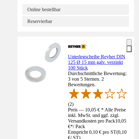
Online bestellbar
Reservierbar
Unterlegscheibe Reyher DIN
125 Ø 15 mm galv. verzinkt
100 Stück
Durchschnittliche Bewertung:
3 von 5 Sternen. 2
Bewertungen.
(
2
)
Preis — 10,05 € * Alle Preise
inkl. MwSt. und ggf. zzgl.
Versandkosten pro Pack
10,05
€
*
/
Pack
Entspricht 0,10 € pro ST
(
0,10
€
/
ST
)