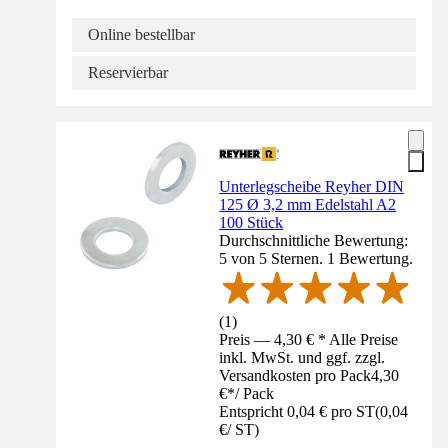
Online bestellbar
Reservierbar
Unterlegscheibe Reyher DIN
125 Ø 3,2 mm Edelstahl A2
100 Stück
Durchschnittliche Bewertung:
5 von 5 Sternen. 1 Bewertung.
(
1
)
Preis — 4,30 € * Alle Preise
inkl. MwSt. und ggf. zzgl.
Versandkosten pro Pack
4,30
€
*
/
Pack
Entspricht 0,04 € pro ST
(
0,04
€
/
ST
)