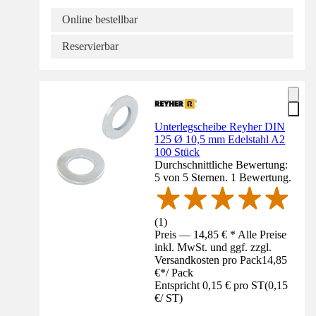
Online bestellbar
Reservierbar
Unterlegscheibe Reyher DIN
125 Ø 10,5 mm Edelstahl A2
100 Stück
Durchschnittliche Bewertung:
5 von 5 Sternen. 1 Bewertung.
(
1
)
Preis — 14,85 € * Alle Preise
inkl. MwSt. und ggf. zzgl.
Versandkosten pro Pack
14,85
€
*
/
Pack
Entspricht 0,15 € pro ST
(
0,15
€
/
ST
)