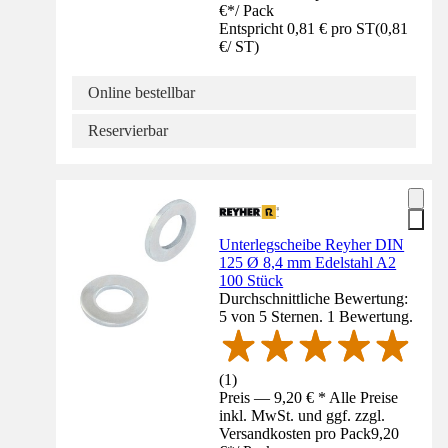
€
*
/
Pack
Entspricht 0,81 € pro ST
(
0,81
€
/
ST
)
Online bestellbar
Reservierbar
Unterlegscheibe Reyher DIN
125 Ø 8,4 mm Edelstahl A2
100 Stück
Durchschnittliche Bewertung:
5 von 5 Sternen. 1 Bewertung.
(
1
)
Preis — 9,20 € * Alle Preise
inkl. MwSt. und ggf. zzgl.
Versandkosten pro Pack
9,20