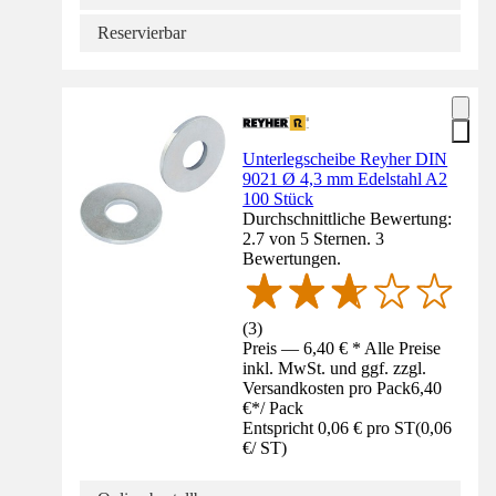
Reservierbar
Unterlegscheibe Reyher DIN
9021 Ø 4,3 mm Edelstahl A2
100 Stück
Durchschnittliche Bewertung:
2.7 von 5 Sternen. 3
Bewertungen.
(
3
)
Preis — 6,40 € * Alle Preise
inkl. MwSt. und ggf. zzgl.
Versandkosten pro Pack
6,40
€
*
/
Pack
Entspricht 0,06 € pro ST
(
0,06
€
/
ST
)