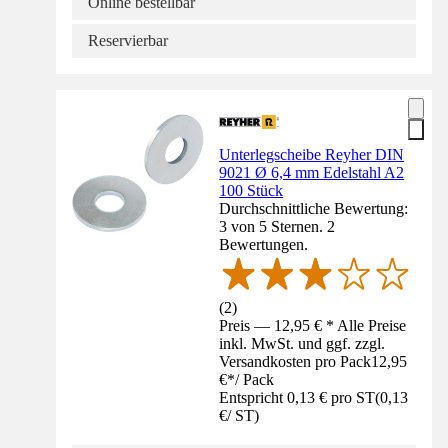
Online bestellbar
Reservierbar
Unterlegscheibe Reyher DIN
9021 Ø 6,4 mm Edelstahl A2
100 Stück
Durchschnittliche Bewertung:
3 von 5 Sternen. 2
Bewertungen.
(
2
)
Preis — 12,95 € * Alle Preise
inkl. MwSt. und ggf. zzgl.
Versandkosten pro Pack
12,95
€
*
/
Pack
Entspricht 0,13 € pro ST
(
0,13
€
/
ST
)