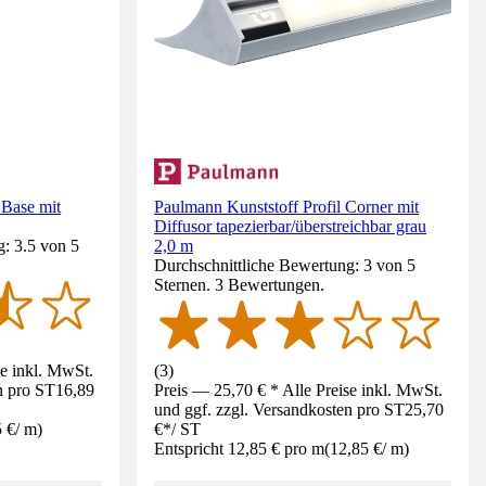
 Base mit
Paulmann Kunststoff Profil Corner mit
Diffusor tapezierbar/überstreichbar grau
: 3.5 von 5
2,0 m
Durchschnittliche Bewertung: 3 von 5
Sternen. 3 Bewertungen.
se inkl. MwSt.
(
3
)
n pro ST
16,89
Preis — 25,70 € * Alle Preise inkl. MwSt.
und ggf. zzgl. Versandkosten pro ST
25,70
5 €
/
m
)
€
*
/
ST
Entspricht 12,85 € pro m
(
12,85 €
/
m
)