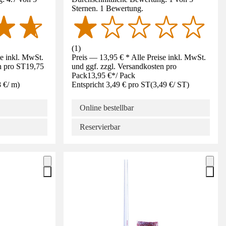
Sternen. 1 Bewertung.
(
1
)
se inkl. MwSt.
Preis — 13,95 € * Alle Preise inkl. MwSt.
n pro ST
19,75
und ggf. zzgl. Versandkosten pro
Pack
13,95 €
*
/
Pack
8 €
/
m
)
Entspricht 3,49 € pro ST
(
3,49 €
/
ST
)
Online bestellbar
Reservierbar