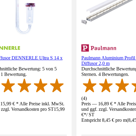
fusor DENNERLE Ultra S 14 x
Paulmann Aluminium Profil
Diffusor 2,0 m
nittliche Bewertung: 5 von 5
Durchschnittliche Bewertung
. 1 Bewertung.
Sternen. 4 Bewertungen.
(
4
)
15,99 € * Alle Preise inkl. MwSt.
Preis — 16,89 € * Alle Prei
 zzgl. Versandkosten pro ST
15,99
und ggf. zzgl. Versandkoste
€
*
/
ST
Entspricht 8,45 € pro m
(
8,4