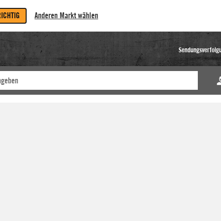
RICHTIG
Anderen Markt wählen
Sendungsverfolg