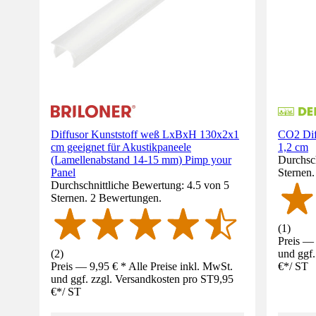
Diffusor Kunststoff weß LxBxH 130x2x1
CO2 Dif
cm geeignet für Akustikpaneele
1,2 cm
(Lamellenabstand 14-15 mm) Pimp your
Durchsch
Panel
Sternen
Durchschnittliche Bewertung: 4.5 von 5
Sternen. 2 Bewertungen.
(
1
)
Preis — 
(
2
)
und ggf.
Preis — 9,95 € * Alle Preise inkl. MwSt.
€
*
/
ST
und ggf. zzgl. Versandkosten pro ST
9,95
€
*
/
ST