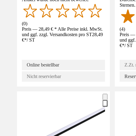
Sternen
(
0
)
Preis — 28,49 € * Alle Preise inkl. MwSt.
(
4
)
und ggf. zzgl. Versandkosten pro ST
28,49
Preis — 
€
*
/
ST
und ggf.
€
*
/
ST
Online bestellbar
Z.Zt. 
Nicht reservierbar
Reser