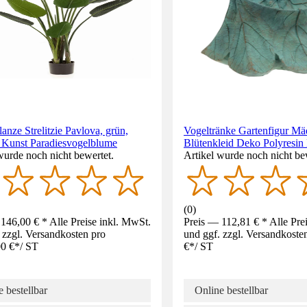
anze Strelitzie Pavlova, grün,
Vogeltränke Gartenfigur M
 Kunst Paradiesvogelblume
Blütenkleid Deko Polyresi
wurde noch nicht bewertet.
Artikel wurde noch nicht be
(
0
)
146,00 € * Alle Preise inkl. MwSt.
Preis — 112,81 € * Alle Pre
 zzgl. Versandkosten pro
und ggf. zzgl. Versandkoste
0 €
*
/
ST
€
*
/
ST
 bestellbar
Online bestellbar