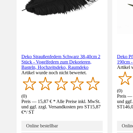
Deko Straußenfedern Schwarz 38-40cm 2
Deko Pfl
Stück - Vogelfedern zum Dekorieren,
190cm -
Basteln, Hochzeitsdeko, Raumdeko
Artikel 
Artikel wurde noch nicht bewertet.
(
0
)
(
0
)
Preis — 
Preis — 15,87 € * Alle Preise inkl. MwSt.
und ggf.
und ggf. zzgl. Versandkosten pro ST
15,87
ST
146,0
€
*
/
ST
Online bestellbar
Online