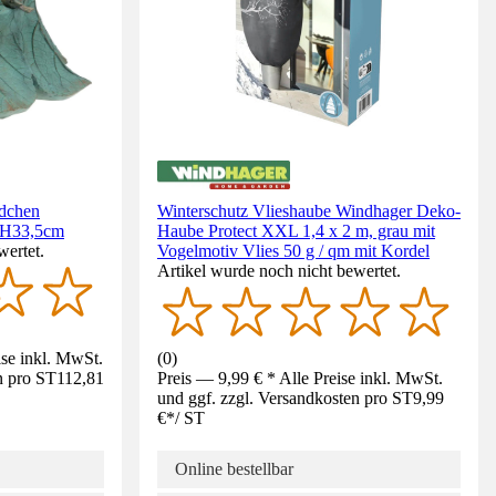
ädchen
Winterschutz Vlieshaube Windhager Deko-
n H33,5cm
Haube Protect XXL 1,4 x 2 m, grau mit
wertet.
Vogelmotiv Vlies 50 g / qm mit Kordel
Artikel wurde noch nicht bewertet.
ise inkl. MwSt.
(
0
)
n pro ST
112,81
Preis — 9,99 € * Alle Preise inkl. MwSt.
und ggf. zzgl. Versandkosten pro ST
9,99
€
*
/
ST
Online bestellbar