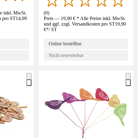
se inkl. MwSt.
(
0
)
n pro ST
14,99
Preis — 19,90 € * Alle Preise inkl. MwSt.
und ggf. zzgl. Versandkosten pro ST
19,90
€
*
/
ST
Online bestellbar
Nicht reservierbar