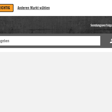
RICHTIG
Anderen Markt wählen
Sendungsverfolg