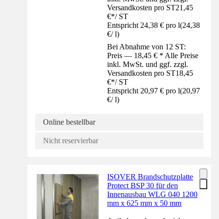
Versandkosten pro ST
21,45
€
*
/
ST
Entspricht 24,38 € pro l
(
24,38
€
/
l
)
Bei Abnahme von 12 ST:
Preis — 18,45 € * Alle Preise
inkl. MwSt. und ggf. zzgl.
Versandkosten pro ST
18,45
€
*
/
ST
Entspricht 20,97 € pro l
(
20,97
€
/
l
)
Online bestellbar
Nicht reservierbar
ISOVER Brandschutzplatte
Protect BSP 30 für den
Innenausbau WLG 040 1200
mm x 625 mm x 50 mm