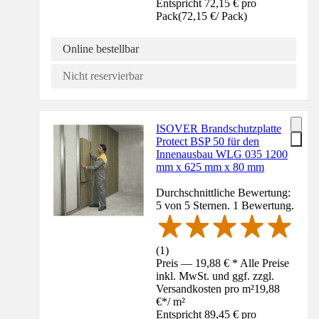
Entspricht 72,15 € pro
Pack
(
72,15 €
/
Pack
)
Online bestellbar
Nicht reservierbar
ISOVER Brandschutzplatte
Protect BSP 50 für den
Innenausbau WLG 035 1200
mm x 625 mm x 80 mm
Durchschnittliche Bewertung:
5 von 5 Sternen. 1 Bewertung.
(
1
)
Preis — 19,88 € * Alle Preise
inkl. MwSt. und ggf. zzgl.
Versandkosten pro m²
19,88
€
*
/
m²
Entspricht 89,45 € pro