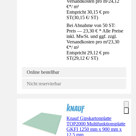
Versandkosten pro m²
24,12
€
*
/
m²
Entspricht 30,15 € pro
ST
(
30,15 €
/
ST
)
Bei Abnahme von 50 ST:
Preis — 23,30 € * Alle Preise
inkl. MwSt. und ggf. zzgl.
Versandkosten pro m²
23,30
€
*
/
m²
Entspricht 29,12 € pro
ST
(
29,12 €
/
ST
)
Online bestellbar
Nicht reservierbar
Knauf Gipskartonplatte
TOP2000 Multifunktionsplatte
GKFI 1250 mm x 900 mm x
12,5 mm