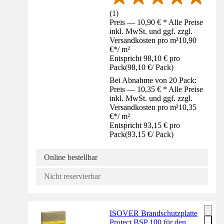
(
1
)
Preis — 10,90 € * Alle Preise
inkl. MwSt. und ggf. zzgl.
Versandkosten pro m²
10,90
€
*
/
m²
Entspricht 98,10 € pro
Pack
(
98,10 €
/
Pack
)
Bei Abnahme von 20 Pack:
Preis — 10,35 € * Alle Preise
inkl. MwSt. und ggf. zzgl.
Versandkosten pro m²
10,35
€
*
/
m²
Entspricht 93,15 € pro
Pack
(
93,15 €
/
Pack
)
Online bestellbar
Nicht reservierbar
ISOVER Brandschutzplatte
Protect BSP 100 für den