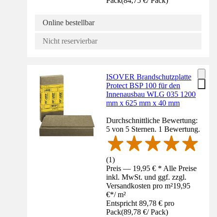
Pack
(
84,75 €
/
Pack
)
Online bestellbar
Nicht reservierbar
ISOVER Brandschutzplatte
Protect BSP 100 für den
Innenausbau WLG 035 1200
mm x 625 mm x 40 mm
Durchschnittliche Bewertung:
5 von 5 Sternen. 1 Bewertung.
(
1
)
Preis — 19,95 € * Alle Preise
inkl. MwSt. und ggf. zzgl.
Versandkosten pro m²
19,95
€
*
/
m²
Entspricht 89,78 € pro
Pack
(
89,78 €
/
Pack
)