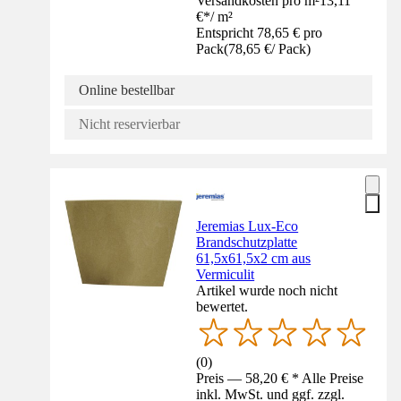
Versandkosten pro m²
13,11
€
*
/
m²
Entspricht 78,65 € pro
Pack
(
78,65 €
/
Pack
)
Online bestellbar
Nicht reservierbar
Jeremias Lux-Eco
Brandschutzplatte
61,5x61,5x2 cm aus
Vermiculit
Artikel wurde noch nicht
bewertet.
(
0
)
Preis — 58,20 € * Alle Preise
inkl. MwSt. und ggf. zzgl.