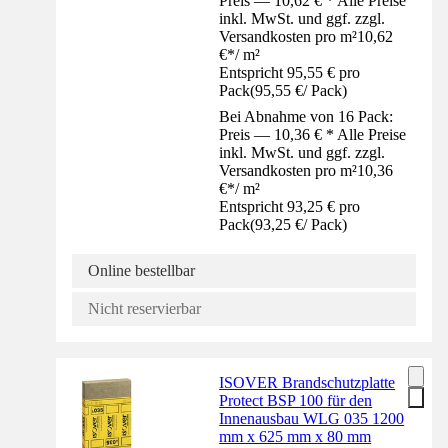
Preis — 10,62 € * Alle Preise
inkl. MwSt. und ggf. zzgl.
Versandkosten pro m²
10,62
€
*
/
m²
Entspricht 95,55 € pro
Pack
(
95,55 €
/
Pack
)
Bei Abnahme von 16 Pack:
Preis — 10,36 € * Alle Preise
inkl. MwSt. und ggf. zzgl.
Versandkosten pro m²
10,36
€
*
/
m²
Entspricht 93,25 € pro
Pack
(
93,25 €
/
Pack
)
Online bestellbar
Nicht reservierbar
ISOVER Brandschutzplatte
Protect BSP 100 für den
Innenausbau WLG 035 1200
mm x 625 mm x 80 mm