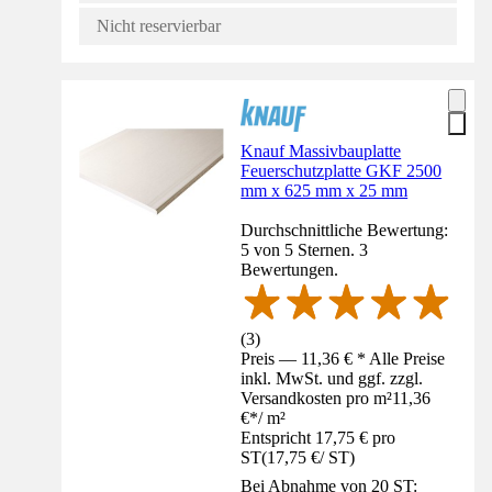
Nicht reservierbar
Knauf Massivbauplatte
Feuerschutzplatte GKF 2500
mm x 625 mm x 25 mm
Durchschnittliche Bewertung:
5 von 5 Sternen. 3
Bewertungen.
(
3
)
Preis — 11,36 € * Alle Preise
inkl. MwSt. und ggf. zzgl.
Versandkosten pro m²
11,36
€
*
/
m²
Entspricht 17,75 € pro
ST
(
17,75 €
/
ST
)
Bei Abnahme von 20 ST: