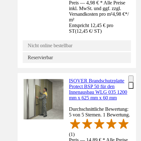
Preis — 4,98 € * Alle Preise
inkl. MwSt. und ggf. zzgl.
Versandkosten pro m²
4,98 €
*
/
m²
Entspricht 12,45 € pro
ST
(
12,45 €
/
ST
)
Nicht online bestellbar
Reservierbar
ISOVER Brandschutzplatte
Protect BSP 50 für den
Innenausbau WLG 035 1200
mm x 625 mm x 60 mm
Durchschnittliche Bewertung:
5 von 5 Sternen. 1 Bewertung.
(
1
)
Preis — 14,89 € * Alle Preise