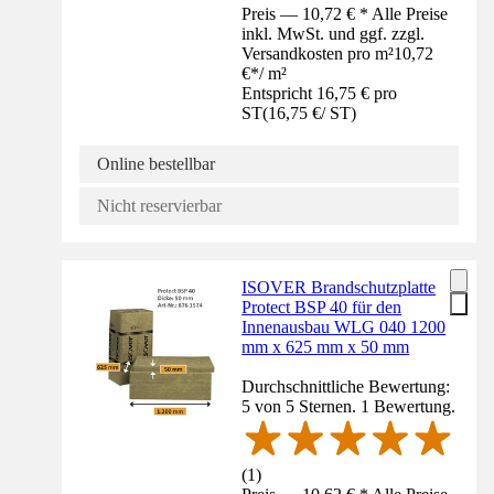
Preis — 10,72 € * Alle Preise
inkl. MwSt. und ggf. zzgl.
Versandkosten pro m²
10,72
€
*
/
m²
Entspricht 16,75 € pro
ST
(
16,75 €
/
ST
)
Online bestellbar
Nicht reservierbar
ISOVER Brandschutzplatte
Protect BSP 40 für den
Innenausbau WLG 040 1200
mm x 625 mm x 50 mm
Durchschnittliche Bewertung:
5 von 5 Sternen. 1 Bewertung.
(
1
)