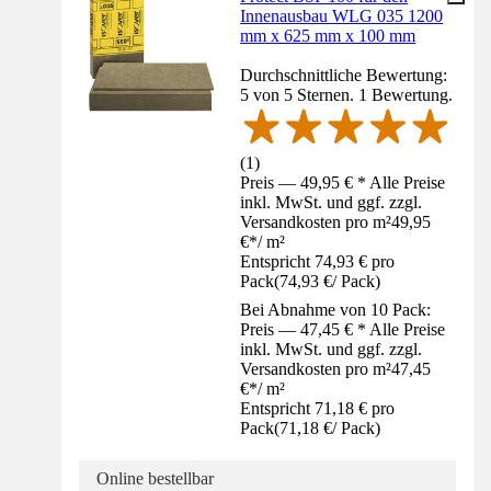
Innenausbau WLG 035 1200
mm x 625 mm x 100 mm
Durchschnittliche Bewertung:
5 von 5 Sternen. 1 Bewertung.
(
1
)
Preis — 49,95 € * Alle Preise
inkl. MwSt. und ggf. zzgl.
Versandkosten pro m²
49,95
€
*
/
m²
Entspricht 74,93 € pro
Pack
(
74,93 €
/
Pack
)
Bei Abnahme von 10 Pack:
Preis — 47,45 € * Alle Preise
inkl. MwSt. und ggf. zzgl.
Versandkosten pro m²
47,45
€
*
/
m²
Entspricht 71,18 € pro
Pack
(
71,18 €
/
Pack
)
Online bestellbar