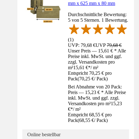
mm x 625 mm x 80 mm
Durchschnittliche Bewertung:
5 von 5 Sternen. 1 Bewertung.
(
1
)
UVP: 79,68 €
UVP
79,68 €
Unser Preis — 15,61 € * Alle
Preise inkl. MwSt. und ggf.
zzgl. Versandkosten pro
m²
15,61 €
*
/
m²
Entspricht 70,25 € pro
Pack
(
70,25 €
/
Pack
)
Bei Abnahme von 20 Pack:
Preis — 15,23 € * Alle Preise
inkl. MwSt. und ggf. zzgl.
Versandkosten pro m²
15,23
€
*
/
m²
Entspricht 68,55 € pro
Pack
(
68,55 €
/
Pack
)
Online bestellbar