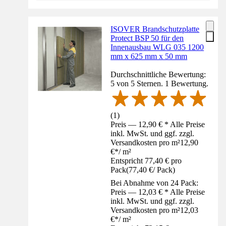
ISOVER Brandschutzplatte
Protect BSP 50 für den
Innenausbau WLG 035 1200
mm x 625 mm x 50 mm
Durchschnittliche Bewertung:
5 von 5 Sternen. 1 Bewertung.
(
1
)
Preis — 12,90 € * Alle Preise
inkl. MwSt. und ggf. zzgl.
Versandkosten pro m²
12,90
€
*
/
m²
Entspricht 77,40 € pro
Pack
(
77,40 €
/
Pack
)
Bei Abnahme von 24 Pack:
Preis — 12,03 € * Alle Preise
inkl. MwSt. und ggf. zzgl.
Versandkosten pro m²
12,03
€
*
/
m²