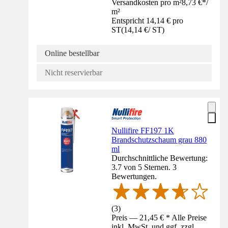
Versandkosten pro m²
8,73 €
*
/
m²
Entspricht 14,14 € pro
ST
(
14,14 €
/
ST
)
Online bestellbar
Nicht reservierbar
Nullifire FF197 1K
Brandschutzschaum grau 880
ml
Durchschnittliche Bewertung:
3.7 von 5 Sternen. 3
Bewertungen.
(
3
)
Preis — 21,45 € * Alle Preise
inkl. MwSt. und ggf. zzgl.