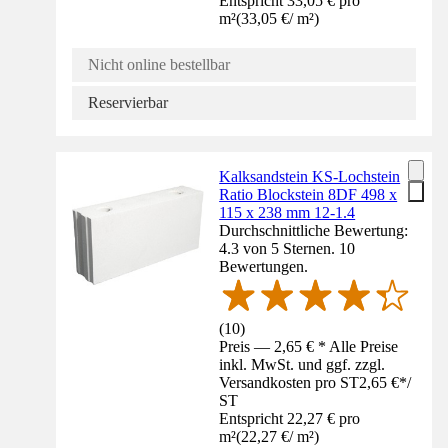
Entspricht 33,05 € pro
m²
(
33,05 €
/
m²
)
Nicht online bestellbar
Reservierbar
Kalksandstein KS-Lochstein
Ratio Blockstein 8DF 498 x
115 x 238 mm 12-1.4
Durchschnittliche Bewertung:
4.3 von 5 Sternen. 10
Bewertungen.
(
10
)
Preis — 2,65 € * Alle Preise
inkl. MwSt. und ggf. zzgl.
Versandkosten pro ST
2,65 €
*
/
ST
Entspricht 22,27 € pro
m²
(
22,27 €
/
m²
)