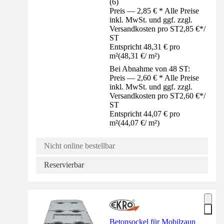
(
6
)
Preis — 2,85 € * Alle Preise
inkl. MwSt. und ggf. zzgl.
Versandkosten pro ST
2,85 €
*
/
ST
Entspricht 48,31 € pro
m²
(
48,31 €
/
m²
)
Bei Abnahme von 48 ST:
Preis — 2,60 € * Alle Preise
inkl. MwSt. und ggf. zzgl.
Versandkosten pro ST
2,60 €
*
/
ST
Entspricht 44,07 € pro
m²
(
44,07 €
/
m²
)
Nicht online bestellbar
Reservierbar
Betonsockel für Mobilzaun