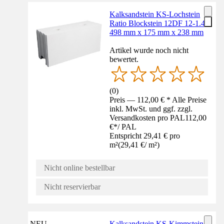
Kalksandstein KS-Lochstein
Ratio Blockstein 12DF 12-1.4
498 mm x 175 mm x 238 mm
Artikel wurde noch nicht
bewertet.
(
0
)
Preis — 112,00 € * Alle Preise
inkl. MwSt. und ggf. zzgl.
Versandkosten pro PAL
112,00
€
*
/
PAL
Entspricht 29,41 € pro
m²
(
29,41 €
/
m²
)
Nicht online bestellbar
Nicht reservierbar
NEU
Kalksandstein KS-Kimmstein