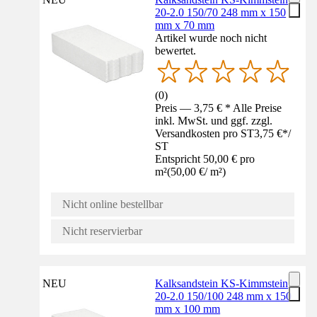
20-2.0 150/70 248 mm x 150
mm x 70 mm
Artikel wurde noch nicht
bewertet.
(
0
)
Preis — 3,75 € * Alle Preise
inkl. MwSt. und ggf. zzgl.
Versandkosten pro ST
3,75 €
*
/
ST
Entspricht 50,00 € pro
m²
(
50,00 €
/
m²
)
Nicht online bestellbar
Nicht reservierbar
NEU
Kalksandstein KS-Kimmstein
20-2.0 150/100 248 mm x 150
mm x 100 mm