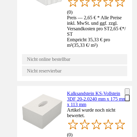
(
0
)
Preis — 2,65 € * Alle Preise
inkl. MwSt. und ggf. zzgl.
Versandkosten pro ST
2,65 €
*
/
ST
Entspricht 35,33 € pro
m²
(
35,33 €
/
m²
)
Nicht online bestellbar
Nicht reservierbar
Kalksandstein KS-Vollstein
3DF 20-2.0240 mm x 175 mm
x 113 mm
Artikel wurde noch nicht
bewertet.
(
0
)