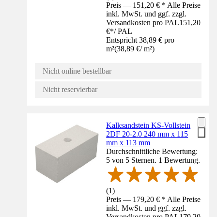
Preis — 151,20 € * Alle Preise
inkl. MwSt. und ggf. zzgl.
Versandkosten pro PAL
151,20
€
*
/
PAL
Entspricht 38,89 € pro
m²
(
38,89 €
/
m²
)
Nicht online bestellbar
Nicht reservierbar
Kalksandstein KS-Vollstein
2DF 20-2.0 240 mm x 115
mm x 113 mm
Durchschnittliche Bewertung:
5 von 5 Sternen. 1 Bewertung.
(
1
)
Preis — 179,20 € * Alle Preise
inkl. MwSt. und ggf. zzgl.
Versandkosten pro PAL
179,20