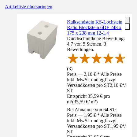
Artikelliste überspringen
Kalksandstein KS-Lochstein
Ratio Blockstein 6DF 248 x
175 x 238 mm 12-1.4
Durchschnittliche Bewertung:
4.7 von 5 Sternen. 3
Bewertungen.
(
3
)
Preis — 2,10 € * Alle Preise
inkl. MwSt. und ggf. zzgl.
Versandkosten pro ST
2,10 €
*
/
ST
Entspricht 35,59 € pro
m²
(
35,59 €
/
m²
)
Bei Abnahme von 64 ST:
Preis — 1,95 € * Alle Preise
inkl. MwSt. und ggf. zzgl.
Versandkosten pro ST
1,95 €
*
/
ST