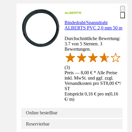
Bindedraht/Spanndraht
ALBERTS PVC 2,0 mm 50 m
Durchschnittliche Bewertung:
3.7 von 5 Sternen. 3
Bewertungen.
(
3
)
Preis — 8,00 € * Alle Preise
inkl. MwSt. und ggf. zzgl.
Versandkosten pro ST
8,00 €
*
/
ST
Entspricht 0,16 € pro m
(
0,16
€
/
m
)
Online bestellbar
Reservierbar