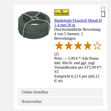
Bindedraht FloraSelf Metall Ø
1,4 mm 50 m
Durchschnittliche Bewertung:
4 von 5 Sternen. 2
Bewertungen.
(
2
)
Preis — 5,99 € * Alle Preise
inkl. MwSt. und ggf. zzgl.
Versandkosten pro ST
5,99 €
*
/
ST
Entspricht 0,12 € pro m
(
0,12
€
/
m
)
Online bestellbar
Reservierbar