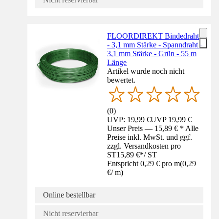
FLOORDIREKT Bindedraht
- 3,1 mm Stärke - Spanndraht -
3,1 mm Stärke - Grün - 55 m
Länge
Artikel wurde noch nicht
bewertet.
(
0
)
UVP: 19,99 €
UVP
19,99 €
Unser Preis — 15,89 € * Alle
Preise inkl. MwSt. und ggf.
zzgl. Versandkosten pro
ST
15,89 €
*
/
ST
Entspricht 0,29 € pro m
(
0,29
€
/
m
)
Online bestellbar
Nicht reservierbar