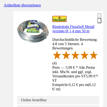
Artikelliste überspringen
Bindedraht FloraSelf Metall
verzinkt Ø 1,4 mm 50 m
Durchschnittliche Bewertung:
4.8 von 5 Sternen. 4
Bewertungen.
(
4
)
Preis — 5,99 € * Alle Preise
inkl. MwSt. und ggf. zzgl.
Versandkosten pro ST
5,99 €
*
/
ST
Entspricht 0,12 € pro m
(
0,12
€
/
m
)
Online bestellbar