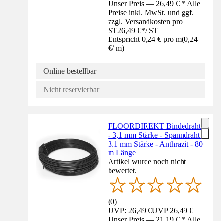
Unser Preis — 26,49 € * Alle
Preise inkl. MwSt. und ggf.
zzgl. Versandkosten pro
ST
26,49 €
*
/
ST
Entspricht 0,24 € pro m
(
0,24
€
/
m
)
Online bestellbar
Nicht reservierbar
FLOORDIREKT Bindedraht
- 3,1 mm Stärke - Spanndraht -
3,1 mm Stärke - Anthrazit - 80
m Länge
Artikel wurde noch nicht
bewertet.
(
0
)
UVP: 26,49 €
UVP
26,49 €
Unser Preis — 21,19 € * Alle