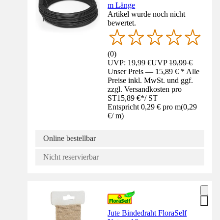
m Länge
Artikel wurde noch nicht
bewertet.
(
0
)
UVP: 19,99 €
UVP
19,99 €
Unser Preis — 15,89 € * Alle
Preise inkl. MwSt. und ggf.
zzgl. Versandkosten pro
ST
15,89 €
*
/
ST
Entspricht 0,29 € pro m
(
0,29
€
/
m
)
Online bestellbar
Nicht reservierbar
Jute Bindedraht FloraSelf