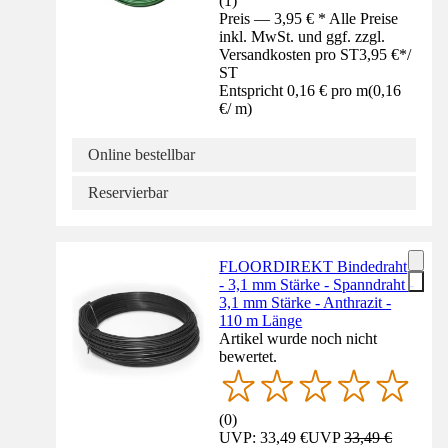
(
1
)
Preis — 3,95 € * Alle Preise
inkl. MwSt. und ggf. zzgl.
Versandkosten pro ST
3,95 €
*
/
ST
Entspricht 0,16 € pro m
(
0,16
€
/
m
)
Online bestellbar
Reservierbar
FLOORDIREKT Bindedraht
- 3,1 mm Stärke - Spanndraht -
3,1 mm Stärke - Anthrazit -
110 m Länge
Artikel wurde noch nicht
bewertet.
(
0
)
UVP: 33,49 €
UVP
33,49 €