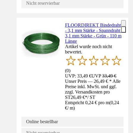
Nicht reservierbar
FLOORDIREKT Bindedraht
- 3,1 mm Stärke - Spanndraht -
3,1 mm Stärke - Grün - 110 m
Länge
Artikel wurde noch nicht
bewertet.
(
0
)
UVP: 33,49 €
UVP
33,49 €
Unser Preis — 26,49 € * Alle
Preise inkl. MwSt. und ggf.
zzgl. Versandkosten pro
ST
26,49 €
*
/
ST
Entspricht 0,24 € pro m
(
0,24
€
/
m
)
Online bestellbar
Nicht reservierbar