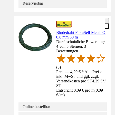
Reservierbar
Bindedraht FloraSelf Metall Ø
0,8 mm 50 m
Durchschnittliche Bewertung:
4 von 5 Sternen. 3
Bewertungen.
(
3
)
Preis — 4,29 € * Alle Preise
inkl. MwSt. und ggf. zzgl.
Versandkosten pro ST
4,29 €
*
/
ST
Entspricht 0,09 € pro m
(
0,09
€
/
m
)
Online bestellbar