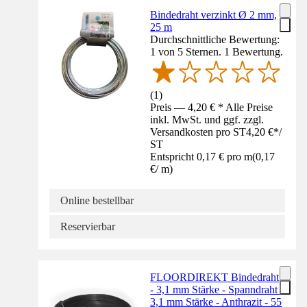
Bindedraht verzinkt Ø 2 mm,
25 m
Durchschnittliche Bewertung:
1 von 5 Sternen. 1 Bewertung.
(
1
)
Preis — 4,20 € * Alle Preise
inkl. MwSt. und ggf. zzgl.
Versandkosten pro ST
4,20 €
*
/
ST
Entspricht 0,17 € pro m
(
0,17
€
/
m
)
Online bestellbar
Reservierbar
FLOORDIREKT Bindedraht
- 3,1 mm Stärke - Spanndraht -
3,1 mm Stärke - Anthrazit - 55