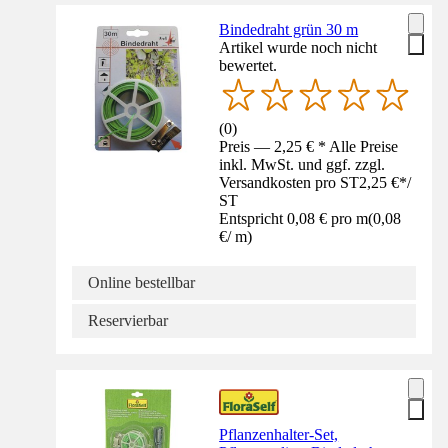
Bindedraht grün 30 m
Artikel wurde noch nicht
bewertet.
(
0
)
Preis — 2,25 € * Alle Preise
inkl. MwSt. und ggf. zzgl.
Versandkosten pro ST
2,25 €
*
/
ST
Entspricht 0,08 € pro m
(
0,08
€
/
m
)
Online bestellbar
Reservierbar
Pflanzenhalter-Set,