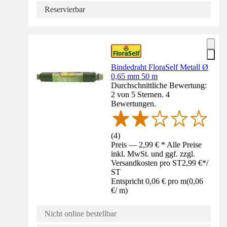
Reservierbar
Bindedraht FloraSelf Metall Ø
0,65 mm 50 m
Durchschnittliche Bewertung:
2 von 5 Sternen. 4
Bewertungen.
(
4
)
Preis — 2,99 € * Alle Preise
inkl. MwSt. und ggf. zzgl.
Versandkosten pro ST
2,99 €
*
/
ST
Entspricht 0,06 € pro m
(
0,06
€
/
m
)
Nicht online bestellbar