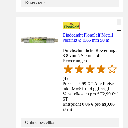
Reservierbar
Bindedraht FloraSelf Metall
verzinkt Ø 0,65 mm 50 m
Durchschnittliche Bewertung:
3.8 von 5 Sternen. 4
Bewertungen.
(
4
)
Preis — 2,99 € * Alle Preise
inkl. MwSt. und ggf. zzgl.
Versandkosten pro ST
2,99 €
*
/
ST
Entspricht 0,06 € pro m
(
0,06
€
/
m
)
Online bestellbar