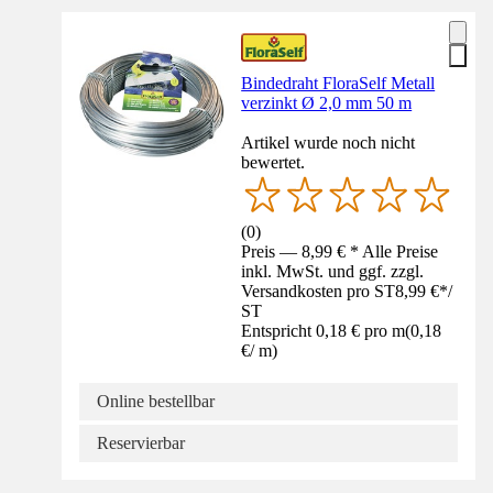
Bindedraht FloraSelf Metall
verzinkt Ø 2,0 mm 50 m
Artikel wurde noch nicht
bewertet.
(
0
)
Preis — 8,99 € * Alle Preise
inkl. MwSt. und ggf. zzgl.
Versandkosten pro ST
8,99 €
*
/
ST
Entspricht 0,18 € pro m
(
0,18
€
/
m
)
Online bestellbar
Reservierbar