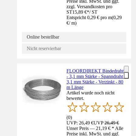
Preise inkl. MwSt. und ggf.
zzgl. Versandkosten pro
ST
15,89 €
*
/
ST
Entspricht 0,29 € pro m
(
0,29
€
/
m
)
Online bestellbar
Nicht reservierbar
FLOORDIREKT Bindedraht
- 3,1 mm Stärke - Spanndraht -
3,1 mm Stärke - Verzinkt - 80
m Länge
Artikel wurde noch nicht
bewertet.
(
0
)
UVP: 26,49 €
UVP
26,49 €
Unser Preis — 21,19 € * Alle
Preise inkl. MwSt. und ggf.