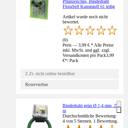
Pflanzenclips, Bindedraht
FloraSelf Kunststoff 61 teilig
Artikel wurde noch nicht
bewertet.
(
0
)
Preis — 3,99 € * Alle Preise
inkl. MwSt. und ggf. zzgl.
Versandkosten pro Pack
3,99
€
*
/
Pack
Z.Zt. nicht online bestellbar
Reservierbar
Bindedraht grün Ø 1,4 mm, 25
m
Durchschnittliche Bewertung:
4 von 5 Sternen. 1 Bewertung.