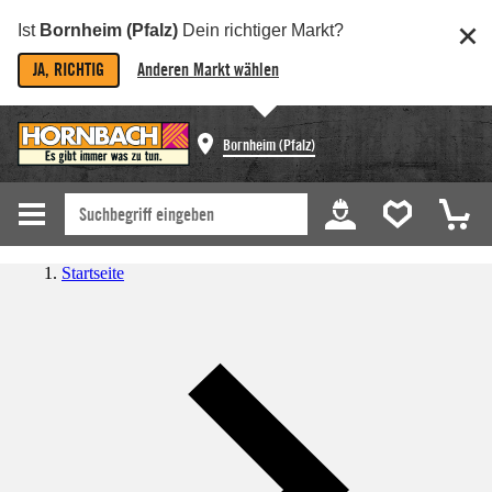
Ist
Bornheim (Pfalz)
Dein richtiger Markt?
JA, RICHTIG
Anderen Markt wählen
Bornheim (Pfalz)
Startseite