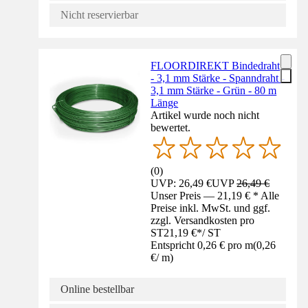
Nicht reservierbar
FLOORDIREKT Bindedraht
- 3,1 mm Stärke - Spanndraht -
3,1 mm Stärke - Grün - 80 m
Länge
Artikel wurde noch nicht
bewertet.
(
0
)
UVP: 26,49 €
UVP
26,49 €
Unser Preis — 21,19 € * Alle
Preise inkl. MwSt. und ggf.
zzgl. Versandkosten pro
ST
21,19 €
*
/
ST
Entspricht 0,26 € pro m
(
0,26
€
/
m
)
Online bestellbar