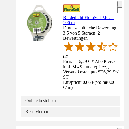
Bindedraht FloraSelf Metall
100 m
Durchschnittliche Bewertung:
3.5 von 5 Sternen. 2
Bewertungen.
(
2
)
Preis — 6,29 € * Alle Preise
inkl. MwSt. und ggf. zzgl.
Versandkosten pro ST
6,29 €
*
/
ST
Entspricht 0,06 € pro m
(
0,06
€
/
m
)
Online bestellbar
Reservierbar