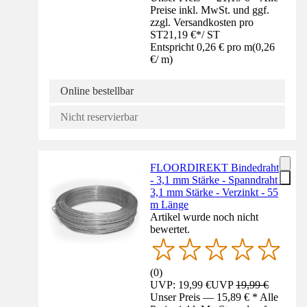
Preise inkl. MwSt. und ggf.
zzgl. Versandkosten pro
ST
21,19 €
*
/
ST
Entspricht 0,26 € pro m
(
0,26
€
/
m
)
Online bestellbar
Nicht reservierbar
FLOORDIREKT Bindedraht
- 3,1 mm Stärke - Spanndraht -
3,1 mm Stärke - Verzinkt - 55
m Länge
Artikel wurde noch nicht
bewertet.
(
0
)
UVP: 19,99 €
UVP
19,99 €
Unser Preis — 15,89 € * Alle