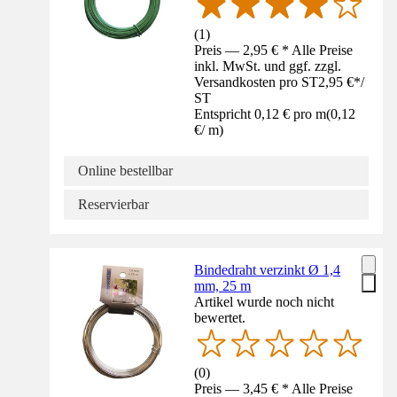
(
1
)
Preis — 2,95 € * Alle Preise
inkl. MwSt. und ggf. zzgl.
Versandkosten pro ST
2,95 €
*
/
ST
Entspricht 0,12 € pro m
(
0,12
€
/
m
)
Online bestellbar
Reservierbar
Bindedraht verzinkt Ø 1,4
mm, 25 m
Artikel wurde noch nicht
bewertet.
(
0
)
Preis — 3,45 € * Alle Preise