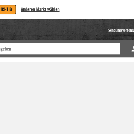
RICHTIG
Anderen Markt wählen
Sendungsverfolg