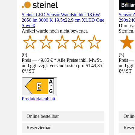
Steinel LED Sensor Wandstrahler 18,6W
Sensor 
2050 lm 3000 K 19,5x22,9 cm XLED One
290x240
S weiß
Durchsch
Artikel wurde noch nicht bewertet.
Sternen
(
0
)
(
5
)
Preis — 49,85 € * Alle Preise inkl. MwSt.
Preis — 
und ggf. zzgl. Versandkosten pro ST
49,85
und ggf.
€
*
/
ST
€
*
/
ST
Produktdatenblatt
Online bestellbar
Online
Reservierbar
Reser