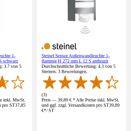
uchte 1-
Steinel Sensor Außenwandleuchte 1-
S schwarz
flammig H 272 mm L 12 S anthrazit
: 3.7 von 5
Durchschnittliche Bewertung: 4.3 von 5
Sternen. 3 Bewertungen.
(
3
)
se inkl. MwSt.
Preis — 39,89 € * Alle Preise inkl. MwSt.
n pro ST
37,85
und ggf. zzgl. Versandkosten pro ST
39,89
€
*
/
ST