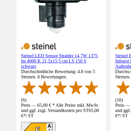
Steinel LED Sensor Strahler 14,7W 1375
Steinel
lm 4000 K 21,5x15,5 cm LS 150 S
Infraro
schwarz
Außenbe
Durchschnittliche Bewertung: 4.8 von 5
Durchsch
Sternen. 6 Bewertungen.
Sternen
(
6
)
(
10
)
Preis — 65,00 € * Alle Preise inkl. MwSt.
Preis — 
und ggf. zzgl. Versandkosten pro ST
65,00
und ggf.
€
*
/
ST
€
*
/
ST