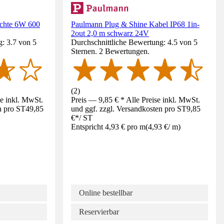
chte 6W 600
Paulmann Plug & Shine Kabel IP68 1in-
2out 2,0 m schwarz 24V
: 3.7 von 5
Durchschnittliche Bewertung: 4.5 von 5
Sternen. 2 Bewertungen.
(
2
)
se inkl. MwSt.
Preis — 9,85 € * Alle Preise inkl. MwSt.
n pro ST
49,85
und ggf. zzgl. Versandkosten pro ST
9,85
€
*
/
ST
Entspricht 4,93 € pro m
(
4,93 €
/
m
)
Online bestellbar
Reservierbar