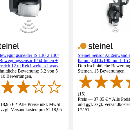
 Bewegungsmelder IS 130-2 130°
Steinel Sensor Außenwandle
t Bewegungssensor IP54 Innen +
flammig 410x190 mm L 15 
reich 12 m Reichweite schwarz
Durchschnittliche Bewertung
nittliche Bewertung: 3.2 von 5
Sternen. 15 Bewertungen.
. 10 Bewertungen.
(
15
)
Preis — 37,85 € * Alle Prei
18,95 € * Alle Preise inkl. MwSt.
und ggf. zzgl. Versandkoste
 zzgl. Versandkosten pro ST
18,95
€
*
/
ST