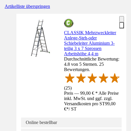
Artikelliste überspringen
CLASSIK Mehrzweckleiter
Anlege-Steh-oder
Schiebeleiter Aluminium 3-
teilig 3 x 7 Sprossen
Arbeitshöhe 4,4 m
Durchschnittliche Bewertung:
4.8 von 5 Sternen. 25
Bewertungen.
(
25
)
Preis — 99,00 € * Alle Preise
inkl. MwSt. und ggf. zzgl.
Versandkosten pro ST
99,00
€
*
/
ST
Online bestellbar