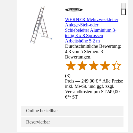
WERNER Mehrzweckleiter
Anlege-Steh-oder
Schiebeleiter Aluminium 3-
teilig 3 x 8 Sprossen
Arbeitshöhe 5,2 m
Durchschnittliche Bewertung:
4.3 von 5 Sternen. 3
Bewertungen.
(
3
)
Preis — 249,00 € * Alle Preise
inkl. MwSt. und ggf. zzgl.
Versandkosten pro ST
249,00
€
*
/
ST
Online bestellbar
Reservierbar