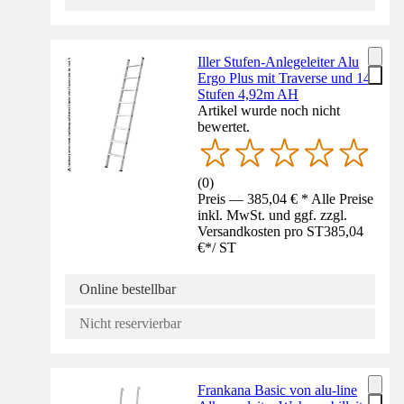
Iller Stufen-Anlegeleiter Alu
Ergo Plus mit Traverse und 14
Stufen 4,92m AH
Artikel wurde noch nicht
bewertet.
(
0
)
Preis — 385,04 € * Alle Preise
inkl. MwSt. und ggf. zzgl.
Versandkosten pro ST
385,04
€
*
/
ST
Online bestellbar
Nicht reservierbar
Frankana Basic von alu-line