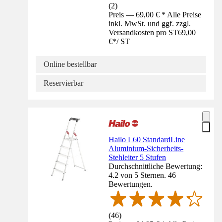
(
2
)
Preis — 69,00 € * Alle Preise
inkl. MwSt. und ggf. zzgl.
Versandkosten pro ST
69,00
€
*
/
ST
Online bestellbar
Reservierbar
Hailo L60 StandardLine
Aluminium-Sicherheits-
Stehleiter 5 Stufen
Durchschnittliche Bewertung:
4.2 von 5 Sternen. 46
Bewertungen.
(
46
)