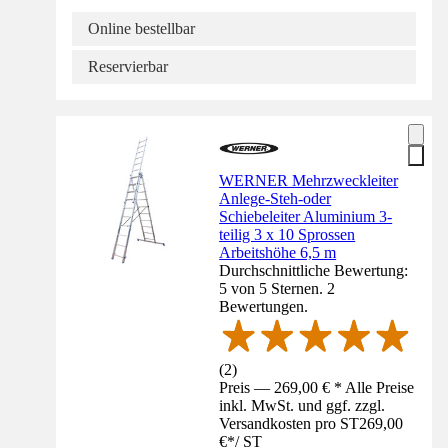
Online bestellbar
Reservierbar
WERNER Mehrzweckleiter
Anlege-Steh-oder
Schiebeleiter Aluminium 3-
teilig 3 x 10 Sprossen
Arbeitshöhe 6,5 m
Durchschnittliche Bewertung:
5 von 5 Sternen. 2
Bewertungen.
(
2
)
Preis — 269,00 € * Alle Preise
inkl. MwSt. und ggf. zzgl.
Versandkosten pro ST
269,00
€
*
/
ST