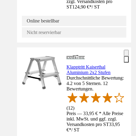
zzgl. Versandkosten pro
ST
124,90 €
*
/
ST
Online bestellbar
Nicht reservierbar
Klapptritt Kaiserthal
Aluminium 2x2 Stufen
Durchschnittliche Bewertung:
4.2 von 5 Sternen. 12
Bewertungen.
(
12
)
Preis — 33,95 € * Alle Preise
inkl. MwSt. und ggf. zzgl.
Versandkosten pro ST
33,95
€
*
/
ST