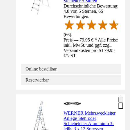
Stehleiter 5 Stufen
Durchschnittliche Bewertung:
4.8 von 5 Sternen. 66
Bewertungen.
(
66
)
Preis — 79,95 € * Alle Preise
inkl. MwSt. und ggf. zzgl.
Versandkosten pro ST
79,95
€
*
/
ST
Online bestellbar
Reservierbar
WERNER Mehrzweckleiter
Anlege-Steh-oder
Schiebeleiter Aluminium 3-
teilig 3 x 12 Sprossen