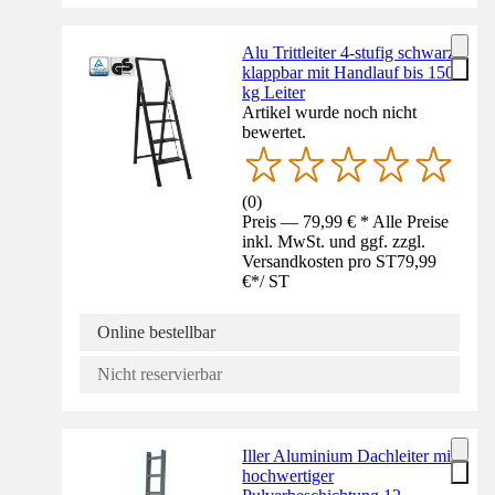
Alu Trittleiter 4-stufig schwarz
klappbar mit Handlauf bis 150
kg Leiter
Artikel wurde noch nicht
bewertet.
(
0
)
Preis — 79,99 € * Alle Preise
inkl. MwSt. und ggf. zzgl.
Versandkosten pro ST
79,99
€
*
/
ST
Online bestellbar
Nicht reservierbar
Iller Aluminium Dachleiter mit
hochwertiger