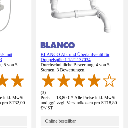
½'' mit
BLANCO Ab- und Überlaufventil für
3
Doppelspüle 1 1/2" 137034
g: 5 von 5
Durchschnittliche Bewertung: 4 von 5
Sternen. 3 Bewertungen.
(
3
)
se inkl. MwSt.
Preis — 18,80 € * Alle Preise inkl. MwSt.
n pro ST
32,00
und ggf. zzgl. Versandkosten pro ST
18,80
€
*
/
ST
Online bestellbar