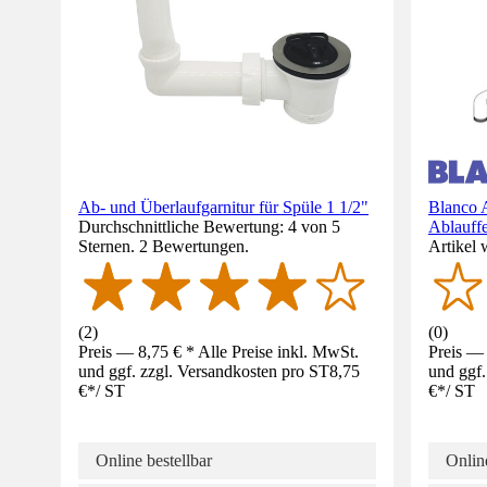
Ab- und Überlaufgarnitur für Spüle 1 1/2"
Blanco A
Durchschnittliche Bewertung: 4 von 5
Ablauff
Sternen. 2 Bewertungen.
Artikel 
(
2
)
(
0
)
Preis — 8,75 € * Alle Preise inkl. MwSt.
Preis — 
und ggf. zzgl. Versandkosten pro ST
8,75
und ggf.
€
*
/
ST
€
*
/
ST
Online bestellbar
Online