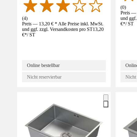
(
0
)
Preis — 
(
4
)
und ggf.
Preis — 13,20 € * Alle Preise inkl. MwSt.
€
*
/
ST
und ggf. zzgl. Versandkosten pro ST
13,20
€
*
/
ST
Online bestellbar
Online
Nicht reservierbar
Nicht 