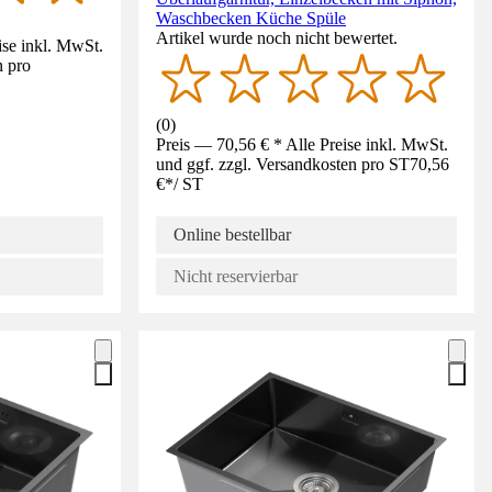
Waschbecken Küche Spüle
Artikel wurde noch nicht bewertet.
ise inkl. MwSt.
n pro
(
0
)
Preis — 70,56 € * Alle Preise inkl. MwSt.
und ggf. zzgl. Versandkosten pro ST
70,56
€
*
/
ST
Online bestellbar
Nicht reservierbar