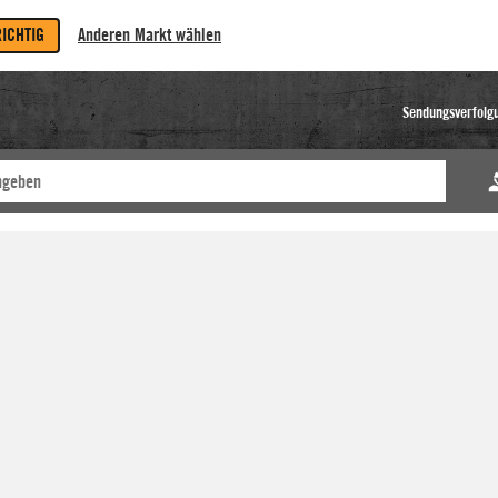
RICHTIG
Anderen Markt wählen
Sendungsverfolg