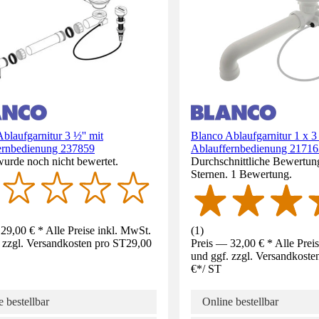
blaufgarnitur 3 ½'' mit
Blanco Ablaufgarnitur 1 x 3 
ernbedienung 237859
Ablauffernbedienung 21716
wurde noch nicht bewertet.
Durchschnittliche Bewertun
Sternen. 1 Bewertung.
29,00 € * Alle Preise inkl. MwSt.
(
1
)
 zzgl. Versandkosten pro ST
29,00
Preis — 32,00 € * Alle Prei
und ggf. zzgl. Versandkoste
€
*
/
ST
 bestellbar
Online bestellbar